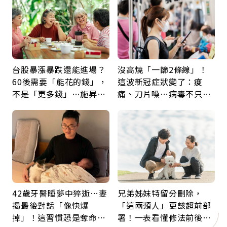
台股暴漲暴跌還能進場？
沒高燒「一篩2條線」！
60後需要「能花的錢」，
這波新冠症狀變了：痠
不是「更多錢」…施昇
痛、刀片嗓…病毒不只攻
輝：退休族最適合這種股
肺，三高族恐引發全身血
票
管發炎
42歲牙醫睡夢中猝逝…妻
兄弟姊妹特留分刪除，
揭最後對話「像快爆
「這兩類人」更該超前部
掉」！這習慣恐是奪命原
署！一表看懂修法前後差