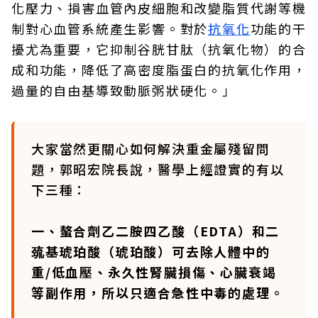
化壓力、損害血管內皮細胞和改變脂質代謝等機
制對心血管系統產生影響。對於
抗氧化
功能的干
擾尤為重要，它抑制谷胱甘肽（抗氧化物）的合
成和功能，降低了高密度脂蛋白的抗氧化作用，
過量的自由基導致動脈粥狀硬化。」
大家當然更關心如何解決重金屬殘留問
題，郭昭宏院長說，醫學上經證實的有以
下三種：
一、螯合劑乙二胺四乙酸（EDTA）和二
巯基琥珀酸（琥珀酸）可去除人體中的
重/低血壓、永久性腎臟損傷、心臟衰竭
等副作用，所以只適合急性中毒的處理。