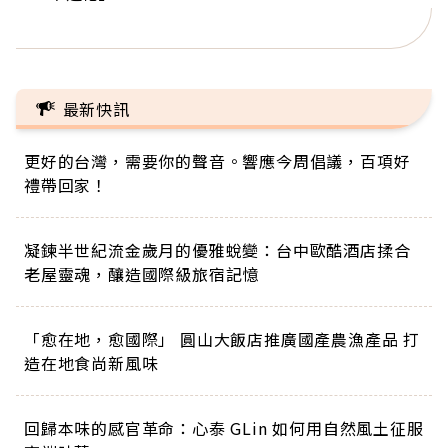
正的人生
最新快訊
更好的台灣，需要你的聲音。響應今周倡議，百項好
禮帶回家！
凝鍊半世紀流金歲月的優雅蛻變：台中歐酷酒店揉合
老屋靈魂，釀造國際級旅宿記憶
「愈在地，愈國際」 圓山大飯店推廣國產農漁產品 打
造在地食尚新風味
回歸本味的感官革命：心泰 GLin 如何用自然風土征服