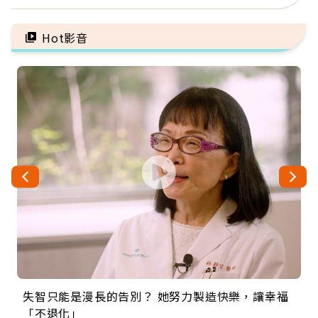
因：沒有一份工作值得用
異：沒留遺囑手足反而分
命交換
更多
Hot影音
失智只能是漫長的告別？ 她努力製造快樂，讓幸福
來自剛果的巧克力神父 為台灣奉獻36年 「台灣是我
63歲卸矽谷副總、搬回台灣找快樂！「蛋黃哥小
104歲打破金氏世界紀錄 成為全球最年長羽球選
事業巔峰他選擇追夢…黑手阿伯拉小提琴還登上小
「不退化」
的家，我連作夢都講台語！」
丑」走進安養院，逗樂上萬爺奶：退休後才開始真
手，分享長壽的秘密原來是「這個」
巨蛋！連CNN都大讚！