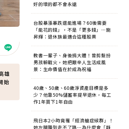
好的壞的都不會永遠
台股暴漲暴跌還能進場？60後需要
「能花的錢」，不是「更多錢」…施
昇輝：退休族最適合這種股票
教書一輩子、身後捐大體！曾剪髮扮
男孩躲戰火，她把艱辛人生活成風
景：生命價值在於成為祝福
高雄
開始
40歲、50歲、60歲淨資產目標是多
少？他靠50%儲蓄率提早退休，每工
作1年買下1年自由
飛日本2小時竟罹「經濟艙症候群」！
她左腿腫到走不了路…為什麼會「靜