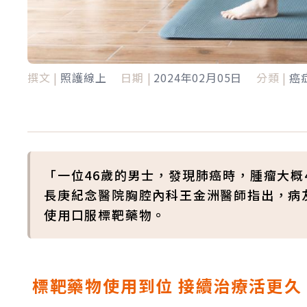
撰文 |
照護線上
日期 |
2024年02月05日
分類 |
癌
「一位46歲的男士，發現肺癌時，腫瘤大
長庚紀念醫院胸腔內科王金洲醫師指出，病
使用口服標靶藥物。
標靶藥物使用到位 接續治療活更久