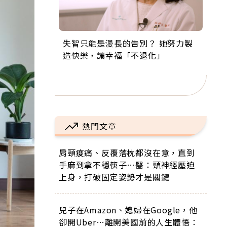
失智只能是漫長的告別？ 她努力製
來自剛果的巧克力神父 為台灣奉獻
63歲卸矽谷副總、搬回台灣找快
104歲打破金氏世界紀錄 成為全球
事業巔峰他選擇追夢…黑手阿伯拉
造快樂，讓幸福「不退化」
36年 「台灣是我的家，我連作夢都
樂！「蛋黃哥小丑」走進安養院，
最年長羽球選手，分享長壽的秘密
小提琴還登上小巨蛋！連CNN都大
講台語！」
逗樂上萬爺奶：退休後才開始真正
原來是「這個」
讚！
的人生
熱門文章
肩頸痠痛、反覆落枕都沒在意，直到
手麻到拿不穩筷子…醫：頸神經壓迫
上身，打破固定姿勢才是關鍵
兒子在Amazon、媳婦在Google，他
卻開Uber…離開美國前的人生體悟：