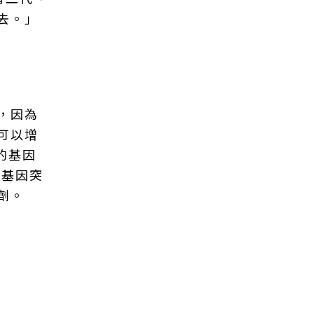
去。」
，因為
可以增
的基因
8基因突
劑。