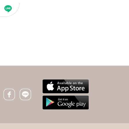
下一則 ＋
每4分19秒有1人罹癌！
10大癌症肺癌擠下大腸
癌首居冠
Facebook icon
Line icon