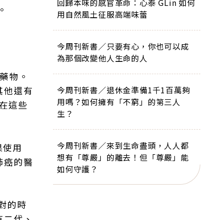
回歸本味的感官革命：心泰 GLin 如何
。
用自然風土征服高端味蕾
今周刊新書／只要有心，你也可以成
為那個改變他人生命的人
疫藥物。
其他還有
今周刊新書／退休金準備1千1百萬夠
用嗎？如何擁有「不窮」的第三人
現在這些
生？
今周刊新書／來到生命盡頭，人人都
果使用
想有「尊嚴」的離去！但「尊嚴」能
肺癌的醫
如何守護？
對的時
有二代、