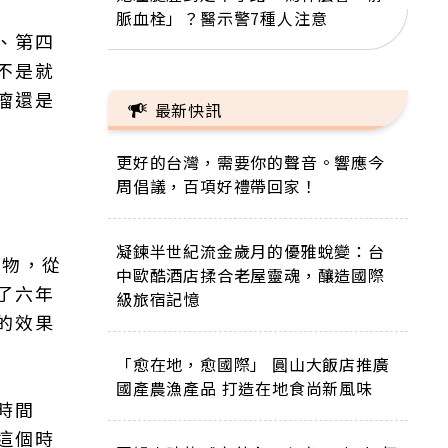
脈血栓」？醫示警7種人注意
、第四
不是就
瘤還是
最新快訊
更好的台灣，需要你的聲音。響應今
周倡議，百項好禮帶回家！
凝鍊半世紀流金歲月的優雅蛻變：台
藥物，從
中歐酷酒店揉合老屋靈魂，釀造國際
了六年
級旅宿記憶
的效果
「愈在地，愈國際」 圓山大飯店推廣
國產農漁產品 打造在地食尚新風味
時間
這個時