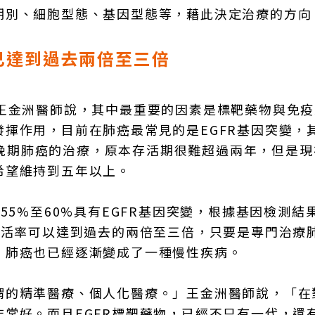
期別、細胞型態、基因型態等，藉此決定治療的方向
率已達到過去兩倍至三倍
。王金洲醫師說，其中最重要的因素是標靶藥物與免
揮作用，目前在肺癌最常見的是EGFR基因突變，
升了晚期肺癌的治療，原本存活期很難超過兩年，但是
希望維持到五年以上。
55%至60%具有EGFR基因突變，根據基因檢測結
存活率可以達到過去的兩倍至三倍，只要是專門治療
，肺癌也已經逐漸變成了一種慢性疾病。
謂的精準醫療、個人化醫療。」王金洲醫師說，「在
常好。而且EGFR標靶藥物，已經不只有一代，還