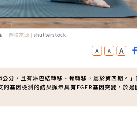
症
圖檔來源 |
shutterstock
A
A
A
概4公分，且有淋巴結轉移、骨轉移，屬於第四期。」
友的基因檢測的結果顯示具有EGFR基因突變，於是