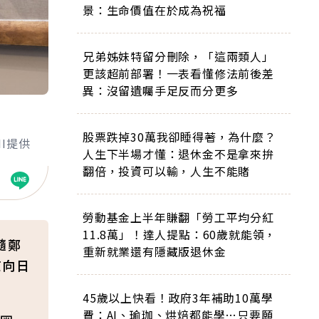
景：生命價值在於成為祝福
兄弟姊妹特留分刪除，「這兩類人」
更該超前部署！一表看懂修法前後差
異：沒留遺囑手足反而分更多
股票跌掉30萬我卻睡得著，為什麼？
MI提供
人生下半場才懂：退休金不是拿來拚
翻倍，投資可以輸，人生不能賭
勞動基金上半年賺翻「勞工平均分紅
11.8萬」！達人提點：60歲就能領，
隨鄭
重新就業還有隱藏版退休金
京向日
45歲以上快看！政府3年補助10萬學
費：AI、瑜珈、烘焙都能學…只要願