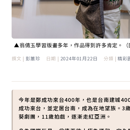
▲翁倩玉學習版畫多年，作品得到許多肯定。（
撰文 |
彭蕙珍
日期 |
2024年01月22日
分類 |
精彩
今年是鄭成功來台400年，也是台南建城4
成功來台，並定居台南，成為在地望族。3
葵劇團，11歲拍戲，逐漸走紅亞洲。