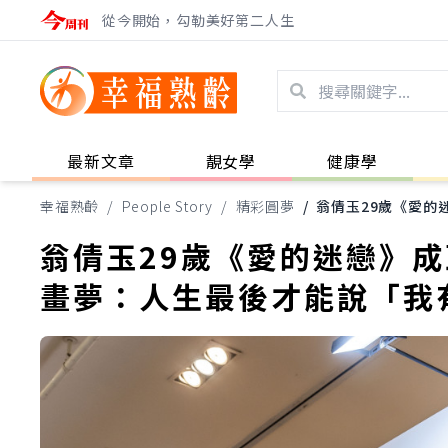
從今開始，勾勒美好第二人生
最新文章
靚女學
健康學
幸福熟齡
/
People Story
/
精彩圓夢
/
翁倩玉29歲《愛的
翁倩玉29歲《愛的迷戀》
畫夢：人生最後才能說「我