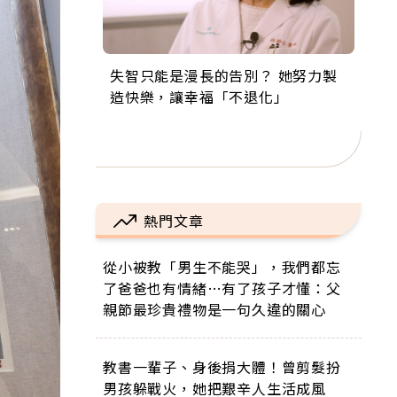
失智只能是漫長的告別？ 她努力製
來自剛果的巧克力神父 為台灣奉獻
63歲卸矽谷副總、搬回台灣找快
104歲打破金氏世界紀錄 成為全球
事業巔峰他選擇追夢…黑手阿伯拉
造快樂，讓幸福「不退化」
36年 「台灣是我的家，我連作夢都
樂！「蛋黃哥小丑」走進安養院，
最年長羽球選手，分享長壽的秘密
小提琴還登上小巨蛋！連CNN都大
講台語！」
逗樂上萬爺奶：退休後才開始真正
原來是「這個」
讚！
的人生
熱門文章
從小被教「男生不能哭」，我們都忘
了爸爸也有情緒…有了孩子才懂：父
親節最珍貴禮物是一句久違的關心
教書一輩子、身後捐大體！曾剪髮扮
男孩躲戰火，她把艱辛人生活成風