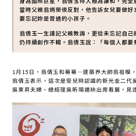
身為國際巨星，翁倩玉待人極為謙和，完全
當時父親翁炳榮很反對，他告訴女兒要做好
要忘記妳是普通的小孩子。
翁倩玉一生謹記父親教誨，更從未忘記自己的
仍持續創作不輟。翁倩玉說：「每個人都要
1月15日，翁倩玉和哥哥—建築界大師翁祖模，
翁倩玉表示，這次是受兒時認識的新光金二代
吳東昇夫婦、總經理吳昕陽連袂出席看展，見