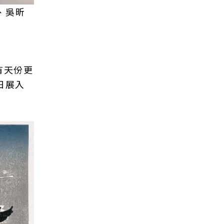
、吳昕
有天份更
日展入