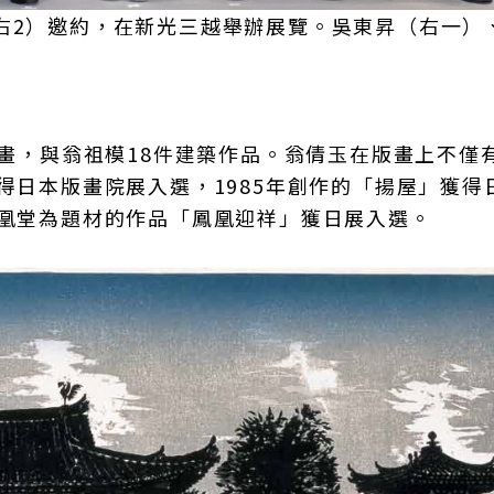
右2）邀約，在新光三越舉辦展覽。吳東昇（右一）
）
原畫，與翁祖模18件建築作品。翁倩玉在版畫上不僅
得日本版畫院展入選，1985年創作的「揚屋」獲得
鳳凰堂為題材的作品「鳳凰迎祥」獲日展入選。