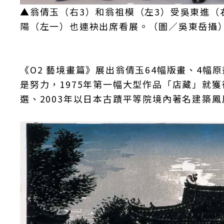
▲翁倩玉（右3）和翁祖模（左3）受吳東進（
陽（左一）也連袂出席看展。（圖／吳東岳攝
《O2 藝境畫篇》展出翁倩玉64幅版畫、4幅
是努力，1975年第一幅大型作品「店藏」就獲
選、2003年以日本古蹟平等院境內著名建築