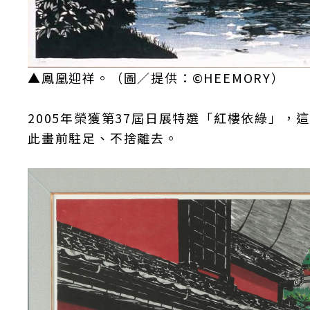
▲鳳凰迎祥。（圖／提供：©️HEEMORY）
2005年榮獲第37屆日展特選「紅樓依綠」
此畫前駐足、不捨離去。