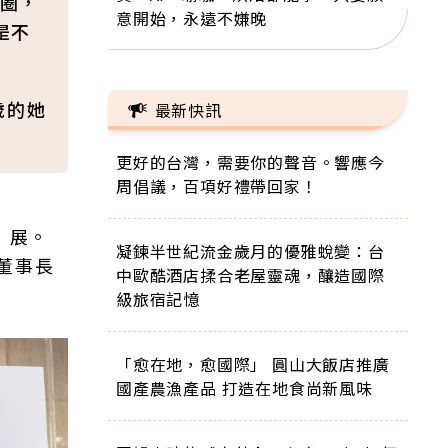
圈，
意開始，永遠不嫌晚
是不
歲的她
最新快訊
更好的台灣，需要你的聲音。響應今
周倡議，百項好禮帶回家！
》展。
凝鍊半世紀流金歲月的優雅蛻變：台
董事長
中歐酷酒店揉合老屋靈魂，釀造國際
級旅宿記憶
「愈在地，愈國際」 圓山大飯店推廣
國產農漁產品 打造在地食尚新風味