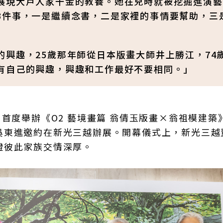
展現大戶人家千金的教養。她在兒時就被挖掘進演藝
3件事，一是繼續念書，二是家裡的事情要幫助，三
興趣，25歲那年師從日本版畫大師井上勝江，74
有自己的興趣，興趣和工作最好不要相同。」
首度舉辦《O2 藝境畫篇 翁倩玉版畫×翁祖模建築
吳東進邀約在新光三越辦展。開幕儀式上，新光三越
證彼此家族交情深厚。