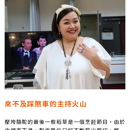
來不及踩煞車的主持火山
壓垮駱駝的最後一根稻草是一個烹飪節目，由於