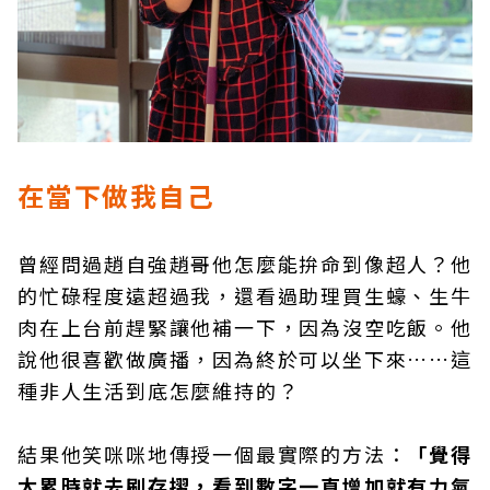
在當下做我自己
曾經問過趙自強趙哥他怎麼能拚命到像超人？他
的忙碌程度遠超過我，還看過助理買生蠔、生牛
肉在上台前趕緊讓他補一下，因為沒空吃飯。他
說他很喜歡做廣播，因為終於可以坐下來……這
種非人生活到底怎麼維持的？
結果他笑咪咪地傳授一個最實際的方法：
「覺得
太累時就去刷存摺，看到數字一直增加就有力氣