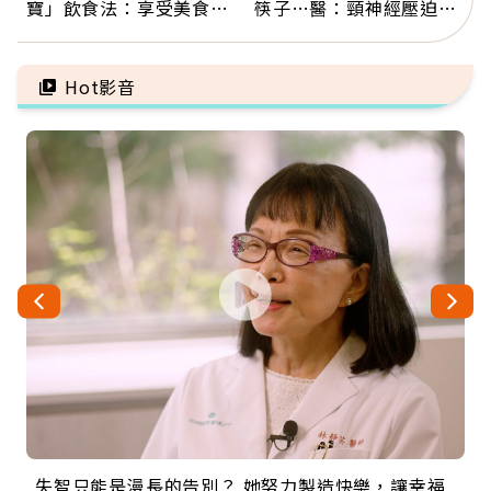
寶」飲食法：享受美食不
筷子…醫：頸神經壓迫上
忌口，偶爾也該吃點肉
身，打破固定姿勢才是關
鍵
Hot影音
失智只能是漫長的告別？ 她努力製造快樂，讓幸福
來自剛果的巧克力神父 為台灣奉獻36年 「台灣是我
63歲卸矽谷副總、搬回台灣找快樂！「蛋黃哥小
104歲打破金氏世界紀錄 成為全球最年長羽球選
事業巔峰他選擇追夢…黑手阿伯拉小提琴還登上小