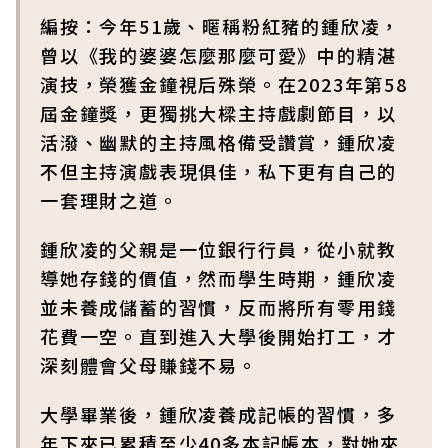
編按：今年51歲、暱稱粉紅豬的鍾欣凌，
曾以《我的婆婆怎麼那麼可愛》中的精湛
演技，榮獲金鐘視后殊榮。在2023年第58
屆金鐘獎，更獨挑大樑主持戲劇節目，以
活潑、幽默的主持風格備受讚賞，鍾欣凌
不但主持演戲表現俱佳，私下更有自己的
一套理財之道。
鍾欣凌的父親是一位銀行行員，從小就教
導她存錢的價值，然而學生時期，鍾欣凌
並未養成儲蓄的習慣，反而將所有零用錢
花費一空。直到進入大學後開始打工，才
深刻體會父母賺錢不易。
大學畢業後，鍾欣凌養成記帳的習慣，多
年下來已累積至少40多本記帳本，對她來