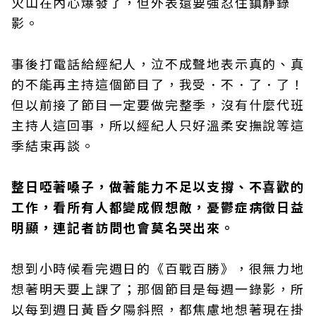
火山在內心爆發了，但外表還要強忍住鎮靜錄
影。
事後打電話給經紀人，泣不成聲地表示真的、真
的不能再主持這個節目了，我受．不．了．了！
但以前接了節目一定要做完整季，沒有什麼代班
主持人這回事，所以經紀人只好溫柔安撫說等這
季結束再談。
整日啞著嗓子，做著能力不足以支撐、不喜歡的
工作，看所有人都變成假想敵，憂鬱症病徵日益
明顯，連記者訪問也會莫名哭出來。
想到小時候看完週日的《百戰百勝》，很無力地
想著明天要上課了；那個節目是每週一錄影，所
以每到週日黃昏夕陽斜照，都焦慮地想著現在掛