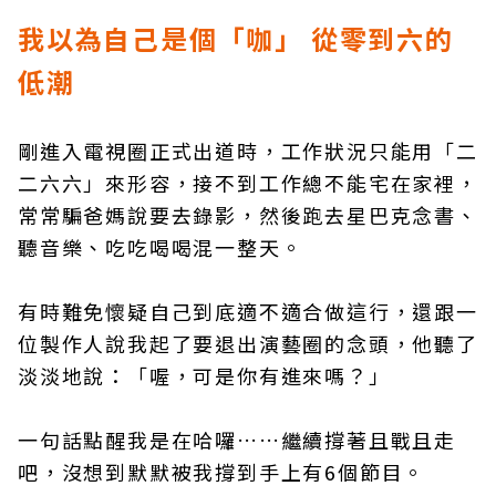
我以為自己是個「咖」 從零到六的
低潮
剛進入電視圈正式出道時，工作狀況只能用「二
二六六」來形容，接不到工作總不能宅在家裡，
常常騙爸媽說要去錄影，然後跑去星巴克念書、
聽音樂、吃吃喝喝混一整天。
有時難免懷疑自己到底適不適合做這行，還跟一
位製作人說我起了要退出演藝圈的念頭，他聽了
淡淡地說：「喔，可是你有進來嗎？」
一句話點醒我是在哈囉……繼續撐著且戰且走
吧，沒想到默默被我撐到手上有6個節目。