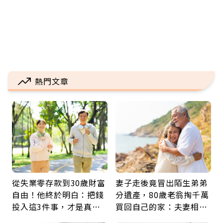
熱門文章
從失業零存款到30歲財富
妻子走後竟冒出陌生弟弟
自由！他終於明白：把錢
分遺產，80歲老翁掏千萬
投入這3件事，才是真正
買回自己的家：夫妻相守
留給未來的自己
60年，卻輸給一個名字