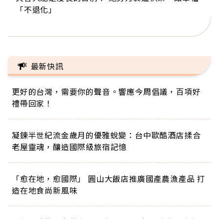
「不退化」
的家，我連作夢都講台語！」
丑」走進安養院，逗樂上萬爺奶：退休後才開始真
手，分享長壽的秘密原來是「這個」
巨蛋！連CNN都大讚！
正的人生
最新快訊
更好的台灣，需要你的聲音。響應今周倡議，百項好
禮帶回家！
凝鍊半世紀流金歲月的優雅蛻變：台中歐酷酒店揉合
老屋靈魂，釀造國際級旅宿記憶
「愈在地，愈國際」 圓山大飯店推廣國產農漁產品 打
造在地食尚新風味