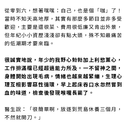
從零到六，想著嘿嘿：自己，也是個「咖」了！
當時不知天高地厚，其實有那麼多節目並非多受
歡迎，主要是還很菜、費用很低廉又肯出外景，
但年紀小小資歷淺淺卻有點大頭，殊不知最痛苦
的低潮期才要來臨。
很誠實地說，年少的我野心勃勃加上利慾薰心，
工作排滿檔已經超過能力所及。一不留神之間，
身體開始出現毛病，情緒也越來越緊繃，生理心
理互相影響惡性循環，早上起床吞口水忽然嘗到
血的味道，檢查後發現喉嚨長繭了。
醫生說：「很簡單啊，放逐到荒島休養三個月，
不然就開刀。」