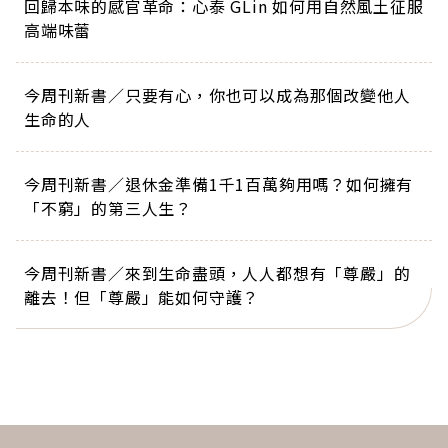
回歸本味的感官革命：心泰 GLin 如何用自然風土征服
高端味蕾
今周刊新書／只要有心，你也可以成為那個改變他人
生命的人
今周刊新書／退休金準備1千1百萬夠用嗎？如何擁有
「不窮」的第三人生？
今周刊新書／來到生命盡頭，人人都想有「尊嚴」的
離去！但「尊嚴」能如何守護？