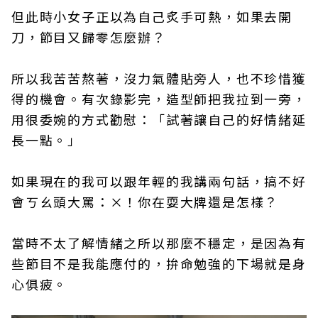
但此時小女子正以為自己炙手可熱，如果去開
刀，節目又歸零怎麼辦？
所以我苦苦熬著，沒力氣體貼旁人，也不珍惜獲
得的機會。有次錄影完，造型師把我拉到一旁，
用很委婉的方式勸慰：「試著讓自己的好情緒延
長一點。」
如果現在的我可以跟年輕的我講兩句話，搞不好
會ㄎㄠ頭大罵：×！你在耍大牌還是怎樣？
當時不太了解情緒之所以那麼不穩定，是因為有
些節目不是我能應付的，拚命勉強的下場就是身
心俱疲。