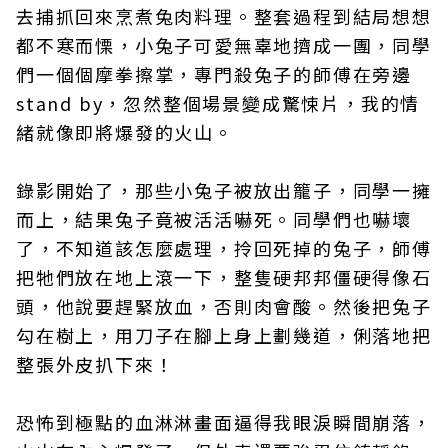
去捕抓回來烹煮兔肉料理。整套過程到結局想想
都不寒而慄，小兔子可愛無辜地擠成一團，同學
們一個個摩拳擦掌，專門殺兔子的師傅在旁邊
stand by，忽然整個場景變成驚悚片，我的情
緒就像即將爆發的火山。
錄影開始了，那些小兔子被放出籠子，同學一擁
而上，結果兔子竟被活活嚇死。同學們也嚇壞
了，不知道該怎麼處理，拎回死掉的兔子，師傅
把牠們放在地上滾一下，整隻硬邦邦僵硬得像石
頭，他說要趕緊放血，否則肉會酸。然後把兔子
勾在樹上，用刀子在腳上身上劃幾道，俐落地把
整張外皮扒下來！
恐怖到極點的血淋淋畫面逼得我眼淚瞬間崩落，