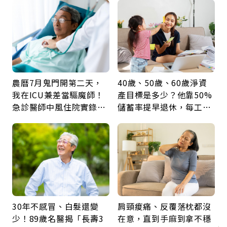
農曆7月鬼門開第二天，
40歲、50歲、60歲淨資
我在ICU兼差當驅魔師！
產目標是多少？他靠50%
急診醫師中風住院實錄：
儲蓄率提早退休，每工作
那些怪物原來叫譫妄
1年買下1年自由
30年不感冒、白髮還變
肩頸痠痛、反覆落枕都沒
少！89歲名醫揭「長壽3
在意，直到手麻到拿不穩