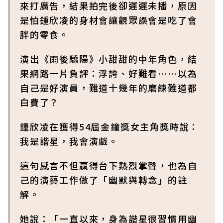
來打廣告，結果拍完後卻遲遲未播，原因
是怕鍾欣凌的身材會讓觀眾誤會是吃了會
胖的零食。
演出《雨後驕陽》小甜甜的中年角色，結
果網路一片負評：浮誇、好難看……以為
自己是好演員，難道十幾年的磨練難道都
白費了？
鍾欣凌在獲得54屆金鐘獎女主角獎時說：
我是諧星，我會演戲。
這句感言不但贏得台下熱烈掌聲，也為自
己的演藝工作做了「幽默與轉念」的註
解。
她說：「一直以來，身為諧星很習慣用幽