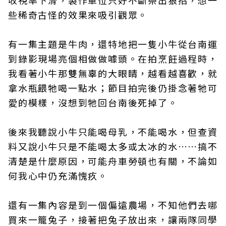
收視率下滑，製作單位只好不斷祭出狠招，想一
些稀奇古怪的效果來吸引觀眾。
有一集主題是牛肉，還特地把一隻小牛從台南運
到錄影現場亮個相做做噱頭。在拍烹飪過程時，
我看著小牛那雙無辜的大眼睛，越看越喜歡，就
拿水瓶餵牠喝一點水；節目拍完後仍掛念著牠可
愛的模樣，沒想到牠回台南後死掉了。
後來我聽說小牛只能喝母乳，不能喝水，但查資
料又說小牛只是不能喝太多或太冰的水……搞不
清楚是什麼原因，可能舟車勞頓也有關，不論如
何我心中仍充滿愧疚。
還有一集內容是到一個偏遠農場，不知他們去哪
買來一籠兔子，接著把兔子放出來，讓兩隊同學