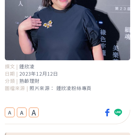
撰文 |
鍾欣凌
日期 |
2023年12月12日
分類 |
熟齡理財
圖檔來源 |
照片來源： 鍾欣凌粉絲專頁
A
A
A