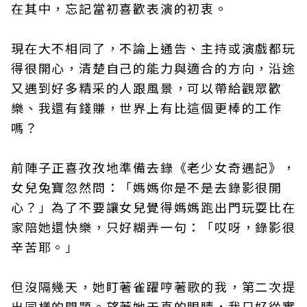
在其中，忘記當初喜歡表演的初衷。
現在大不相同了，不論上通告、主持或演戲都玩
得很開心，清楚自己的能力與適合的方向，沿途
又遇到好多精采的人跟風景，可以帶給觀眾歡
樂、我還有錢賺，世界上有比這個更棒的工作
嗎？
前陣子正喜孜孜地準備去錄《老少女奇遇記》，
女兒兔寶忽然問：「媽媽你是不是去錄影很開
心？」為了不要讓女兒覺得媽媽跑出門玩耍比在
家陪她還快樂，只好糊弄一句：「哎呀，錄影很
辛苦耶。」
但沒隔幾天，她盯著雀躍哼著歌的我，第二次提
出同樣的問題。望著她天真的眼睛，我只好從實