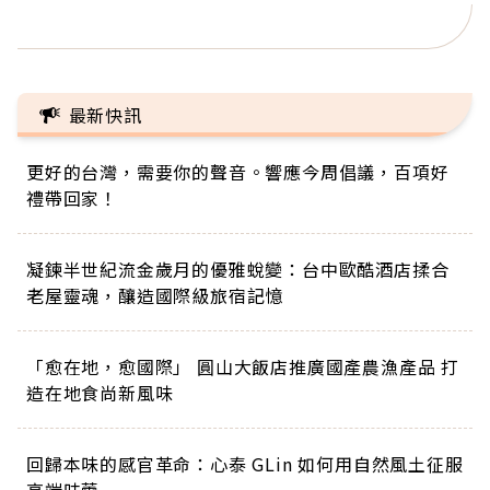
正的人生
最新快訊
更好的台灣，需要你的聲音。響應今周倡議，百項好
禮帶回家！
凝鍊半世紀流金歲月的優雅蛻變：台中歐酷酒店揉合
老屋靈魂，釀造國際級旅宿記憶
「愈在地，愈國際」 圓山大飯店推廣國產農漁產品 打
造在地食尚新風味
回歸本味的感官革命：心泰 GLin 如何用自然風土征服