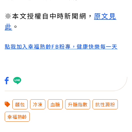
※本文授權自中時新聞網，
原文見
此
。
點我加入幸福熟齡FB粉專，健康快樂每一天
麵包
冷凍
血糖
升糖指數
抗性澱粉
幸福熟齡