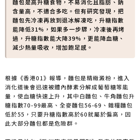
麵包是高升糖食物，不易消化且脂肪、鈉
含量高，不適合多吃。但有研究發現，把
麵包先冷凍再放到退冰解凍吃，升糖指數
能降低31%，如果多一步驟，冷凍後再烤
過，升糖指數能大降39%，更能降血糖、
減少熱量吸收，增加飽足感。
根據《香港01》報導，麵包是精緻澱粉，進入
消化道後會迅速被體內酵素分解成葡萄糖等能
量，使血糖快速上升，其中白麵包、牛角麵包升
糖指數70-99最高、全麥麵包56-69、雜糧麵包
低於55，只要升糖指數高於60就屬於偏高，因
此大部分麵包都是危險群。