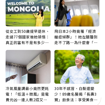
從女工到50歲提早退休、
飛日本2小時竟罹「經濟
走過77個國家後她領悟：
艙症候群」！她左腿腫到
真正的富有不是有多少
走不了路…為什麼會「靜
錢，而是擁有選擇人生的
脈血栓」？醫示警7種人
自由
注意
冷氣風量調最小竟然更耗
30年不感冒、白髮還變
電！「低溫＋微風」是電
少！89歲名醫揭「長壽3
費元凶…達人教2招又涼
寶」飲食法：享受美食不