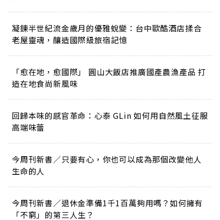
凝鍊半世紀流金歲月的優雅蛻變：台中歐酷酒店揉合
老屋靈魂，釀造國際級旅宿記憶
「愈在地，愈國際」 圓山大飯店推廣國產農漁產品 打
造在地食尚新風味
回歸本味的感官革命：心泰 GLin 如何用自然風土征服
高端味蕾
今周刊新書／只要有心，你也可以成為那個改變他人
生命的人
今周刊新書／退休金準備1千1百萬夠用嗎？如何擁有
「不窮」的第三人生？