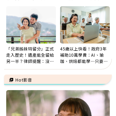
那些怪物原來叫譫妄
忌口，偶爾也該吃點肉
「兄弟姊妹特留分」正式
45歲以上快看！政府3年
走入歷史！遺產能全留給
補助10萬學費：AI、瑜
另一半？律師提醒：沒做
珈、烘焙都能學…只要願
「1件事」照樣白忙
意開始，永遠不嫌晚
Hot影音