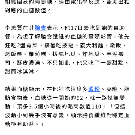
組織間液的葡萄糖，經由電化學反應，監測出相
對應的血糖數值。
李思賢在其
臉書
表示，他17日去吃到飽的自助
餐，為想了解膳食纖維的血糖的實際影響，他先
狂吃2盤青菜，接著吃披薩、義大利麵、燉飯、
烤飯糰、蘿蔔糕、拔絲地瓜、炸地瓜、芋泥壽
司、酥皮濃湯。不只如此，他又吃了一盤甜點、
甜筒冰淇淋。
結果血糖顯示，在他狂吃這麼多
澱粉
、高糖、脂
肪食物後，血糖從一開始的92，就一路幾無變
動，頂多3.5個小時後的略高數值110，「但這
波動小到幾乎沒有意義，顯示膳食纖維對穩定血
糖極有助益。」