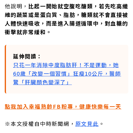
他說明，
比起一開始就空腹吃醣類，若先吃高纖
維的蔬菜或是蛋白質、脂肪，糖類就不會直接被
人體快速吸收，而是進入腸道循環中，對血糖的
衝擊就非常緩和。
延伸閱讀：
只花一年消除中度脂肪肝！不是運動，她
60歲「改變一個習慣」狂瘦10公斤，醫師
驚「肝臟顏色變深了」
點我加入幸福熟齡FB粉專，健康快樂每一天
※本文授權自中時新聞網，
原文見此
。