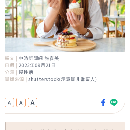
撰文 |
中時新聞網 施春美
日期 |
2023年09月21日
分類 |
慢性病
圖檔來源 |
shutterstock(示意圖非當事人)
A
A
A