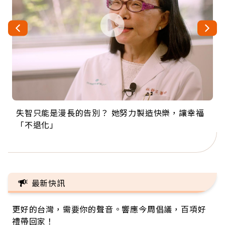
失智只能是漫長的告別？ 她努力製造快樂，讓幸福
來自剛果的巧克力神父 為台灣奉獻36年 「台灣是我
63歲卸矽谷副總、搬回台灣找快樂！「蛋黃哥小
104歲打破金氏世界紀錄 成為全球最年長羽球選
事業巔峰他選擇追夢…黑手阿伯拉小提琴還登上小
「不退化」
的家，我連作夢都講台語！」
丑」走進安養院，逗樂上萬爺奶：退休後才開始真
手，分享長壽的秘密原來是「這個」
巨蛋！連CNN都大讚！
正的人生
最新快訊
更好的台灣，需要你的聲音。響應今周倡議，百項好
禮帶回家！