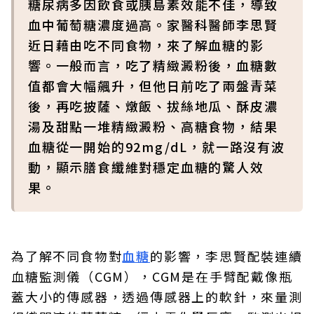
糖尿病多因飲食或胰島素效能不佳，導致
血中葡萄糖濃度過高。家醫科醫師李思賢
近日藉由吃不同食物，來了解血糖的影
響。一般而言，吃了精緻澱粉後，血糖數
值都會大幅飆升，但他日前吃了兩盤青菜
後，再吃披薩、燉飯、拔絲地瓜、酥皮濃
湯及甜點一堆精緻澱粉、高糖食物，結果
血糖從一開始的92mg/dL，就一路沒有波
動，顯示膳食纖維對穩定血糖的驚人效
果。
為了解不同食物對
血糖
的影響，李思賢配裝連續
血糖監測儀（CGM），CGM是在手臂配戴像瓶
蓋大小的傳感器，透過傳感器上的軟針，來量測