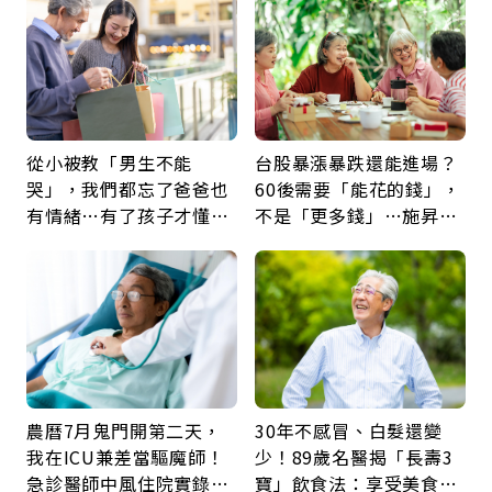
從小被教「男生不能
台股暴漲暴跌還能進場？
哭」，我們都忘了爸爸也
60後需要「能花的錢」，
有情緒…有了孩子才懂：
不是「更多錢」…施昇
父親節最珍貴禮物是一句
輝：退休族最適合這種股
久違的關心
票
農曆7月鬼門開第二天，
30年不感冒、白髮還變
我在ICU兼差當驅魔師！
少！89歲名醫揭「長壽3
急診醫師中風住院實錄：
寶」飲食法：享受美食不