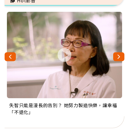
Hot影音
失智只能是漫長的告別？ 她努力製造快樂，讓幸福
來自剛果的巧克力神父 為台灣奉獻36年 「台灣是我
63歲卸矽谷副總、搬回台灣找快樂！「蛋黃哥小
104歲打破金氏世界紀錄 成為全球最年長羽球選
事業巔峰他選擇追夢…黑手阿伯拉小提琴還登上小
「不退化」
的家，我連作夢都講台語！」
丑」走進安養院，逗樂上萬爺奶：退休後才開始真
手，分享長壽的秘密原來是「這個」
巨蛋！連CNN都大讚！
正的人生