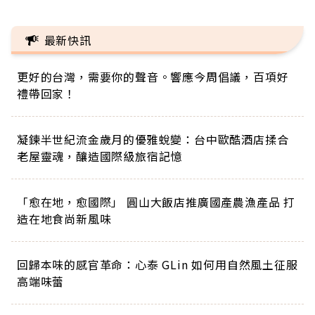
最新快訊
更好的台灣，需要你的聲音。響應今周倡議，百項好
禮帶回家！
凝鍊半世紀流金歲月的優雅蛻變：台中歐酷酒店揉合
老屋靈魂，釀造國際級旅宿記憶
「愈在地，愈國際」 圓山大飯店推廣國產農漁產品 打
造在地食尚新風味
回歸本味的感官革命：心泰 GLin 如何用自然風土征服
高端味蕾