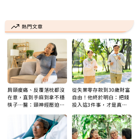
熱門文章
肩頸痠痛、反覆落枕都沒
從失業零存款到30歲財富
在意，直到手麻到拿不穩
自由！他終於明白：把錢
筷子…醫：頸神經壓迫上
投入這3件事，才是真正
身，打破固定姿勢才是關
留給未來的自己
鍵