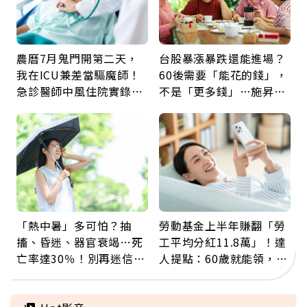
農曆7月鬼門開第二天，
台股暴漲暴跌還能進場？
我在ICU兼差當驅魔師！
60後需要「能花的錢」，
急診醫師中風住院實錄：
不是「更多錢」…施昇
那些怪物原來叫譫妄
輝：退休族最適合這種股
票
「熱中暑」多可怕？抽
勞動基金上半年賺翻「勞
搐、昏迷、器官衰竭…死
工平均分紅11.8萬」！達
亡率達30％！別再迷信
人提點：60歲就能領，重
「擦酒精、吃退燒藥」，
新就業還有隱藏版退休金
5招才能真救命