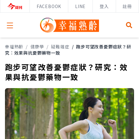
FACEBOOK
LINE
登入
註冊
Open menu
幸福熟齡
/
健康學
/
疑難雜症
/
跑步可望改善憂鬱症狀？研
究：效果與抗憂鬱藥物一致
跑步可望改善憂鬱症狀？研究：效
果與抗憂鬱藥物一致