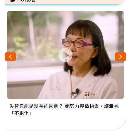
失智只能是漫長的告別？ 她努力製造快樂，讓幸福
來自剛果的巧克力神父 為台灣奉獻36年 「台灣是我
63歲卸矽谷副總、搬回台灣找快樂！「蛋黃哥小
104歲打破金氏世界紀錄 成為全球最年長羽球選
事業巔峰他選擇追夢…黑手阿伯拉小提琴還登上小
「不退化」
的家，我連作夢都講台語！」
丑」走進安養院，逗樂上萬爺奶：退休後才開始真
手，分享長壽的秘密原來是「這個」
巨蛋！連CNN都大讚！
正的人生