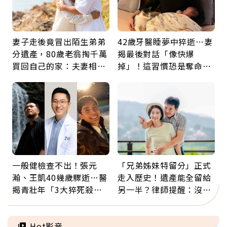
妻子走後竟冒出陌生弟弟
42歲牙醫睡夢中猝逝…妻
分遺產，80歲老翁掏千萬
揭最後對話「像快爆
買回自己的家：夫妻相守
掉」！這習慣恐是奪命原
60年，卻輸給一個名字
因：沒有一份工作值得用
命交換
一般健檢查不出！張元
「兄弟姊妹特留分」正式
瀚、王凱40幾歲驟逝…醫
走入歷史！遺產能全留給
揭青壯年「3大猝死殺
另一半？律師提醒：沒做
手」：靠2檢查揪出9成地
「1件事」照樣白忙
雷
Hot影音