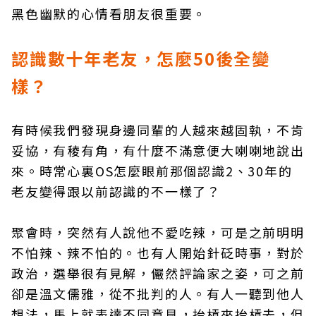
黑色幽默的心情看朋友很重要。
認識數十年老友，怎麼50後全變
樣？
有時候我們發現身邊同輩的人越來越固執，不肯
妥協，有稜有角，有什麼不滿意便大喇喇地說出
來。時常心裏OS怎麼眼前那個認識2、30年的
老友變得跟以前認識的不一樣了？
聚會時，突然有人說他不愛吃辣，可是之前明明
不怕辣、辣不怕的。也有人開始針砭時事，對於
政治，選舉很有見解，儼然評論家之姿，可之前
卻是溫文儒雅，從不批判的人。有人一聽到他人
想法，馬上就表達不同意見，抬槓來抬槓去，但