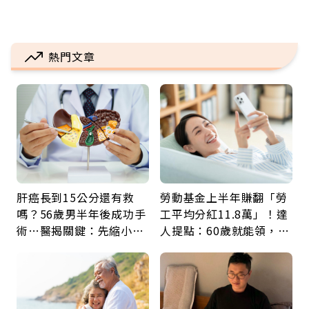
熱門文章
肝癌長到15公分還有救
勞動基金上半年賺翻「勞
嗎？56歲男半年後成功手
工平均分紅11.8萬」！達
術…醫揭關鍵：先縮小腫
人提點：60歲就能領，重
瘤再談根治
新就業還有隱藏版退休金