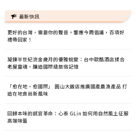
最新快訊
更好的台灣，需要你的聲音。響應今周倡議，百項好
禮帶回家！
凝鍊半世紀流金歲月的優雅蛻變：台中歐酷酒店揉合
老屋靈魂，釀造國際級旅宿記憶
「愈在地，愈國際」 圓山大飯店推廣國產農漁產品 打
造在地食尚新風味
回歸本味的感官革命：心泰 GLin 如何用自然風土征服
高端味蕾