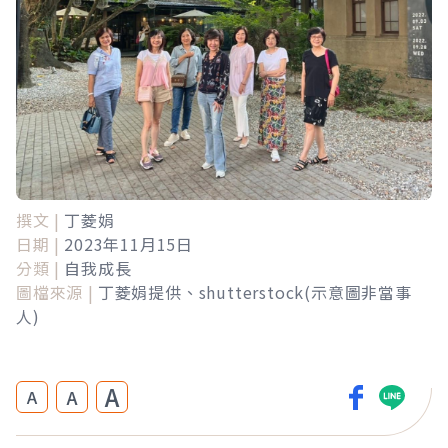
撰文 |
丁菱娟
日期 |
2023年11月15日
分類 |
自我成長
圖檔來源 |
丁菱娟提供、shutterstock(示意圖非當事
人)
A
A
A