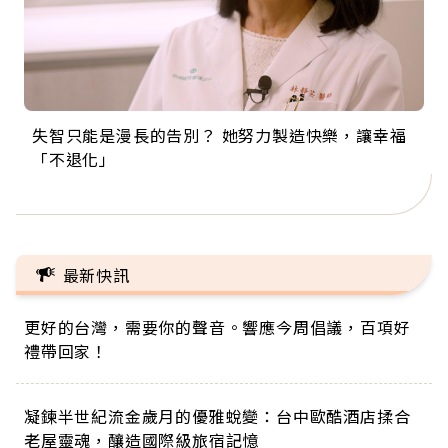
失智只能是漫長的告別？ 她努力製造快樂，讓幸福
來自剛果的巧克力神父 為台灣奉獻36年 「台灣是我
63歲卸矽谷副總、搬回台灣找快樂！「蛋黃哥小
104歲打破金氏世界紀錄 成為全球最年長羽球選
事業巔峰他選擇追夢…黑手阿伯拉小提琴還登上小
「不退化」
的家，我連作夢都講台語！」
丑」走進安養院，逗樂上萬爺奶：退休後才開始真
手，分享長壽的秘密原來是「這個」
巨蛋！連CNN都大讚！
正的人生
最新快訊
更好的台灣，需要你的聲音。響應今周倡議，百項好
禮帶回家！
凝鍊半世紀流金歲月的優雅蛻變：台中歐酷酒店揉合
老屋靈魂，釀造國際級旅宿記憶