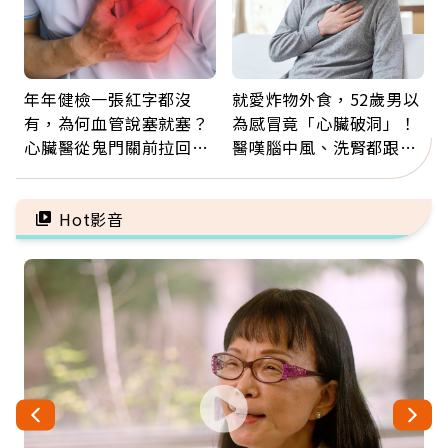
年年健檢一張紅字都沒
就愛炸物外食，52歲男以
有，為何血管說塞就塞？
為感冒竟「心臟破洞」！
心臟醫從鬼門關前拉回病
醫嘆腦中風、洗腎都跟它
人：會不會心梗要看對數
有關：4警訊是心臟在呼
字
救
Hot影音