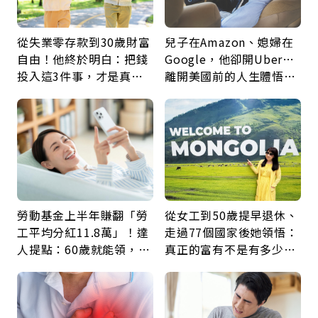
從失業零存款到30歲財富
兒子在Amazon、媳婦在
自由！他終於明白：把錢
Google，他卻開Uber…
投入這3件事，才是真正
離開美國前的人生體悟：
留給未來的自己
好的壞的都不會永遠
勞動基金上半年賺翻「勞
從女工到50歲提早退休、
工平均分紅11.8萬」！達
走過77個國家後她領悟：
人提點：60歲就能領，重
真正的富有不是有多少
新就業還有隱藏版退休金
錢，而是擁有選擇人生的
自由