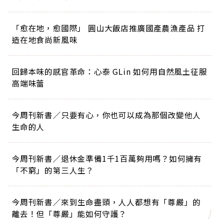
「愈在地，愈國際」 圓山大飯店推廣國產農漁產品 打
造在地食尚新風味
回歸本味的感官革命：心泰 GLin 如何用自然風土征服
高端味蕾
今周刊新書／只要有心，你也可以成為那個改變他人
生命的人
今周刊新書／退休金準備1千1百萬夠用嗎？如何擁有
「不窮」的第三人生？
今周刊新書／來到生命盡頭，人人都想有「尊嚴」的
離去！但「尊嚴」能如何守護？