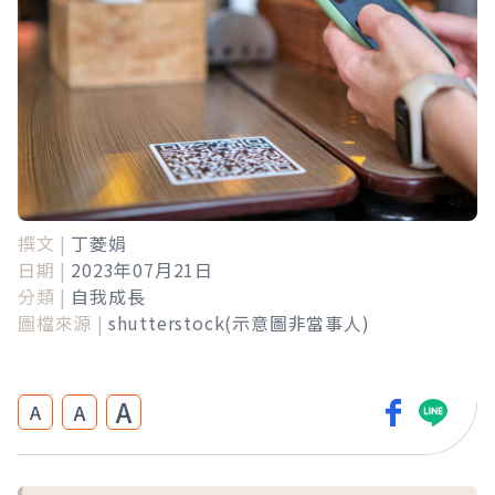
撰文 |
丁菱娟
日期 |
2023年07月21日
分類 |
自我成長
圖檔來源 |
shutterstock(示意圖非當事人)
A
A
A