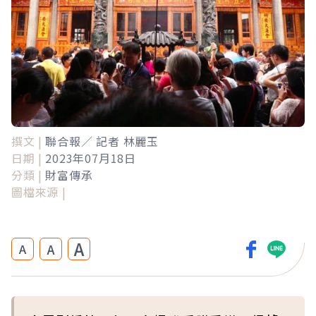
撰文 |
聯合報／ 記者 林麗玉
日期 |
2023年07月18日
分類 |
財富傳承
圖檔來源 |
A
A
A