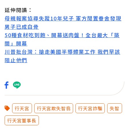
延伸閱讀：
母親報案協尋失蹤10年兒子 軍方閒置眷舍發現
男子已成白骨
50種食材吃到飽、開幕送肉盤！全台最大「築
間」開幕
川普批台灣：搶走美國半導體業工作 我們早該
阻止他們
行天宮
行天宮欺失智翁
行天宮詐騙
失智
行天宮董事長