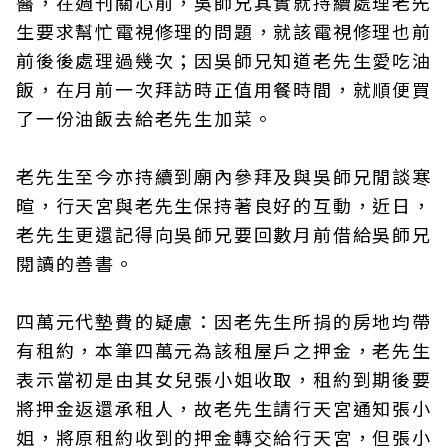
醫，在週刊關心前，吳師兄其實就持續處理老先
生要求幫忙電視修理的問題，就該電視修理也前
前後後處理過幾次；因吳師兄知道老先生愛吃油
飯，在月前一次拜訪時正值用餐時間，就順便買
了一份油飯去給老先生加菜。
老先生至今亦持續到廟內參拜及與吳師兄閒談寒
暄，行天宮與老先生保持著良好的互動，近日，
老先生更還記得向吳師兄要回數月前借給吳師兄
閱讀的善書。
四萬元代墊費的疑慮：因老先生所捐的房地均帶
有租約，本筆四萬元為該租屋戶之押金，老先生
表示當初是由其女兒張小姐收取，租約到期後要
將押金返還承租人，故老先生請行天宮通知張小
姐，將原租約收到的押金轉交給行天宮，但張小