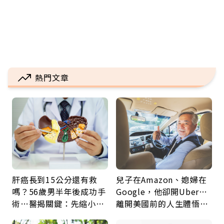
熱門文章
肝癌長到15公分還有救
兒子在Amazon、媳婦在
嗎？56歲男半年後成功手
Google，他卻開Uber…
術…醫揭關鍵：先縮小腫
離開美國前的人生體悟：
瘤再談根治
好的壞的都不會永遠