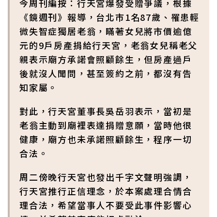
今周刊編按：行天宮爆發受贈爭議，根據
《鏡週刊》報導，台北市1名87歲、罹患輕
微失智症獨居老翁，瞞著女兒將市價逾億
元的9戶房產捐給行天宮，老翁女兒稱老父
親表示廟方承諾會照顧餘生，但房產過戶
後就沒人聞問，甚至簽約之前，都沒有告
知家屬。
對此，行天宮董事長吳岳羽表示，當初是
老翁主動到廟裡表達捐贈意願，當時他很
健康，廟方也未承諾照顧餘生，程序一切
合法。
周二傍晚行天宮也發出千字文聲明強調，
行天宮推行正信理念，於本案處理合情合
理合法，希望當事人不要受此事件影響心