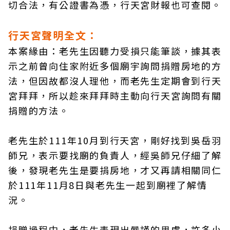
切合法，有公證書為憑，行天宮財報也可查閱。
行天宮聲明全文：
本案緣由：老先生因聽力受損只能筆談，據其表
示之前曾向住家附近多個廟宇詢問捐贈房地的方
法，但因故都沒人理他，而老先生定期會到行天
宮拜拜，所以趁來拜拜時主動向行天宮詢問有關
捐贈的方法。
老先生於111年10月到行天宮，剛好找到吳岳羽
師兄，表示要找廟的負責人，經吳師兄仔細了解
後，發現老先生是要捐房地，才又再請相關同仁
於111年11月8日與老先生一起到廟裡了解情
況。
捐贈過程中，老先生表現出嚴謹的思慮，許多小