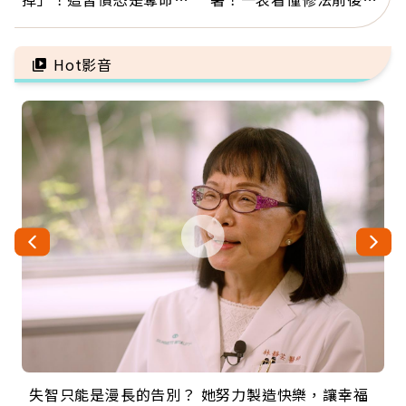
因：沒有一份工作值得用
異：沒留遺囑手足反而分
命交換
更多
Hot影音
失智只能是漫長的告別？ 她努力製造快樂，讓幸福
來自剛果的巧克力神父 為台灣奉獻36年 「台灣是我
63歲卸矽谷副總、搬回台灣找快樂！「蛋黃哥小
104歲打破金氏世界紀錄 成為全球最年長羽球選
事業巔峰他選擇追夢…黑手阿伯拉小提琴還登上小