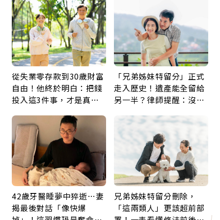
從失業零存款到30歲財富
「兄弟姊妹特留分」正式
自由！他終於明白：把錢
走入歷史！遺產能全留給
投入這3件事，才是真正
另一半？律師提醒：沒做
留給未來的自己
「1件事」照樣白忙
42歲牙醫睡夢中猝逝…妻
兄弟姊妹特留分刪除，
揭最後對話「像快爆
「這兩類人」更該超前部
掉」！這習慣恐是奪命原
署！一表看懂修法前後差