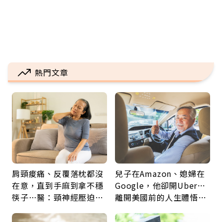
熱門文章
肩頸痠痛、反覆落枕都沒
兒子在Amazon、媳婦在
在意，直到手麻到拿不穩
Google，他卻開Uber…
筷子…醫：頸神經壓迫上
離開美國前的人生體悟：
身，打破固定姿勢才是關
好的壞的都不會永遠
鍵