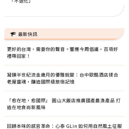
「不退化」
的家，我連作夢都講台語！」
丑」走進安養院，逗樂上萬爺奶：退休後才開始真
手，分享長壽的秘密原來是「這個」
巨蛋！連CNN都大讚！
正的人生
最新快訊
更好的台灣，需要你的聲音。響應今周倡議，百項好
禮帶回家！
凝鍊半世紀流金歲月的優雅蛻變：台中歐酷酒店揉合
老屋靈魂，釀造國際級旅宿記憶
「愈在地，愈國際」 圓山大飯店推廣國產農漁產品 打
造在地食尚新風味
回歸本味的感官革命：心泰 GLin 如何用自然風土征服