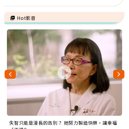
人：會不會心梗要看對數
1年買下1年自由
字
Hot影音
失智只能是漫長的告別？ 她努力製造快樂，讓幸福
來自剛果的巧克力神父 為台灣奉獻36年 「台灣是我
63歲卸矽谷副總、搬回台灣找快樂！「蛋黃哥小
104歲打破金氏世界紀錄 成為全球最年長羽球選
事業巔峰他選擇追夢…黑手阿伯拉小提琴還登上小