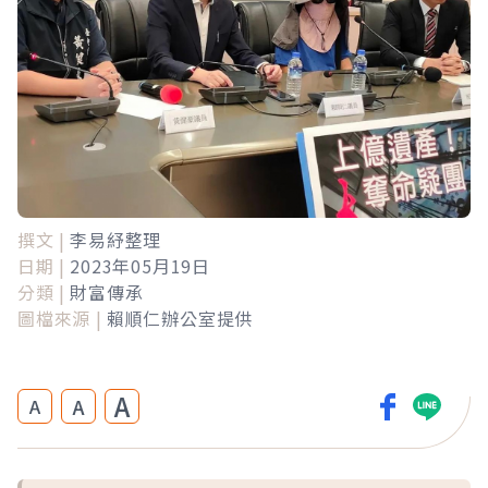
撰文 |
李易紓整理
日期 |
2023年05月19日
分類 |
財富傳承
圖檔來源 |
賴順仁辦公室提供
A
A
A