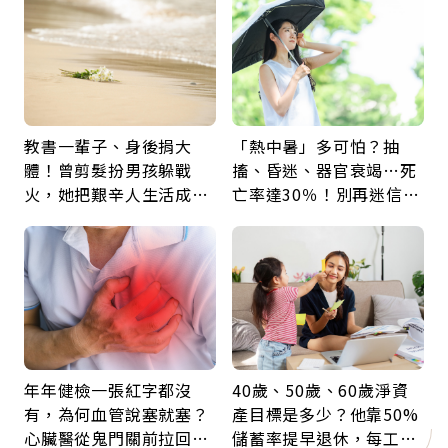
教書一輩子、身後捐大
「熱中暑」多可怕？抽
體！曾剪髮扮男孩躲戰
搐、昏迷、器官衰竭…死
火，她把艱辛人生活成風
亡率達30％！別再迷信
景：生命價值在於成為祝
「擦酒精、吃退燒藥」，
福
5招才能真救命
年年健檢一張紅字都沒
40歲、50歲、60歲淨資
有，為何血管說塞就塞？
產目標是多少？他靠50%
心臟醫從鬼門關前拉回病
儲蓄率提早退休，每工作