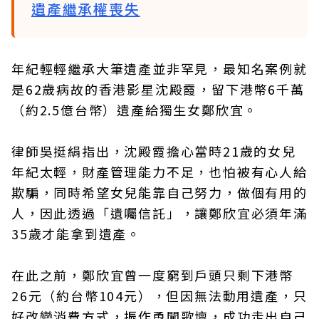
遺產繼承權喪失
年紀輕輕繼承大筆遺產並非罕見，最知名案例就
是62歲病故的香港影星沈殿霞，留下港幣6千萬
（約2.5億台幣）遺產給獨生女鄭欣宜。
律師吳挺絹指出，沈殿霞擔心當時21歲的女兒
年紀太輕，財產管理能力不足，也怕被有心人給
欺騙，同時希望女兒能靠自己努力，做個有用的
人，因此透過「遺囑信託」，讓鄭欣宜必須年滿
35歲才能拿到遺產。
在此之前，鄭欣宜曾一度窮到戶頭只剩下港幣
26元（約台幣104元），但因無法動用遺產，只
好改變消費方式，振作勇闖歌壇，成功走出自己