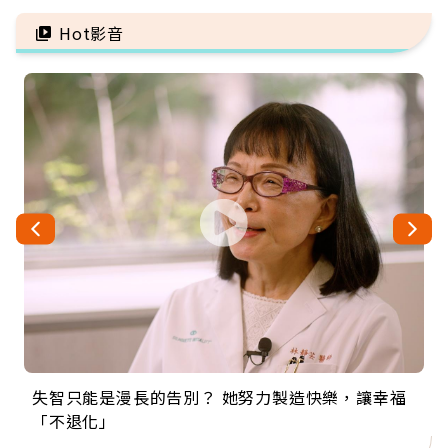
雷
Hot影音
失智只能是漫長的告別？ 她努力製造快樂，讓幸福
來自剛果的巧克力神父 為台灣奉獻36年 「台灣是我
63歲卸矽谷副總、搬回台灣找快樂！「蛋黃哥小
104歲打破金氏世界紀錄 成為全球最年長羽球選
事業巔峰他選擇追夢…黑手阿伯拉小提琴還登上小
「不退化」
的家，我連作夢都講台語！」
丑」走進安養院，逗樂上萬爺奶：退休後才開始真
手，分享長壽的秘密原來是「這個」
巨蛋！連CNN都大讚！
正的人生