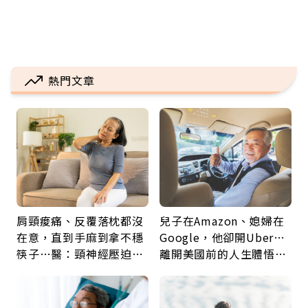
熱門文章
肩頸痠痛、反覆落枕都沒
兒子在Amazon、媳婦在
在意，直到手麻到拿不穩
Google，他卻開Uber…
筷子…醫：頸神經壓迫上
離開美國前的人生體悟：
身，打破固定姿勢才是關
好的壞的都不會永遠
鍵