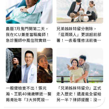
農曆7月鬼門開第二天，
兄弟姊妹特留分刪除，
我在ICU兼差當驅魔師！
「這兩類人」更該超前部
急診醫師中風住院實錄：
署！一表看懂修法前後差
那些怪物原來叫譫妄
異：沒留遺囑手足反而分
更多
一般健檢查不出！張元
「兄弟姊妹特留分」正式
瀚、王凱40幾歲驟逝…醫
走入歷史！遺產能全留給
揭青壯年「3大猝死殺
另一半？律師提醒：沒做
手」：靠2檢查揪出9成地
「1件事」照樣白忙