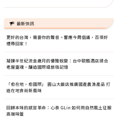
最新快訊
更好的台灣，需要你的聲音。響應今周倡議，百項好
禮帶回家！
凝鍊半世紀流金歲月的優雅蛻變：台中歐酷酒店揉合
老屋靈魂，釀造國際級旅宿記憶
「愈在地，愈國際」 圓山大飯店推廣國產農漁產品 打
造在地食尚新風味
回歸本味的感官革命：心泰 GLin 如何用自然風土征服
高端味蕾