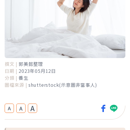
撰文 |
郭美懿整理
日期 |
2023年05月12日
分類 |
養生
圖檔來源 |
shutterstock(示意圖非當事人)
A
A
A