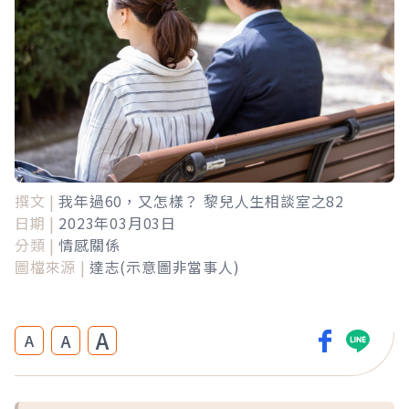
撰文 |
我年過60，又怎樣？ 黎兒人生相談室之82
日期 |
2023年03月03日
分類 |
情感關係
圖檔來源 |
達志(示意圖非當事人)
A
A
A