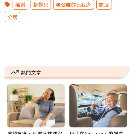
離婚
劉黎兒
老公賺的比我少
霸凌
分居
熱門文章
肩頸痠痛、反覆落枕都沒
兒子在Amazon、媳婦在