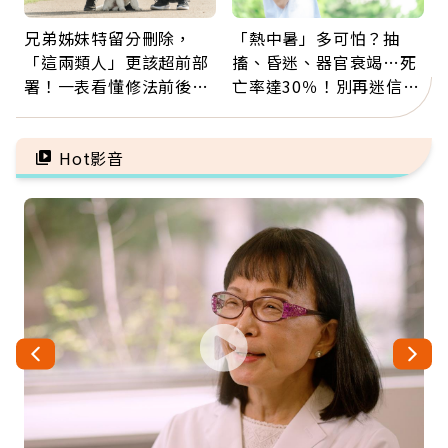
兄弟姊妹特留分刪除，
「熱中暑」多可怕？抽
「這兩類人」更該超前部
搐、昏迷、器官衰竭…死
署！一表看懂修法前後差
亡率達30％！別再迷信
異：沒留遺囑手足反而分
「擦酒精、吃退燒藥」，
更多
5招才能真救命
Hot影音