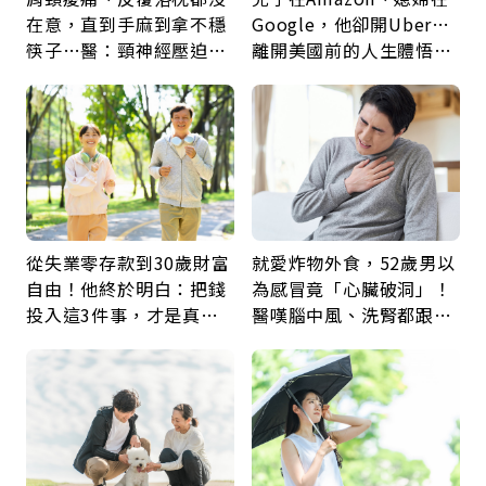
在意，直到手麻到拿不穩
Google，他卻開Uber…
筷子…醫：頸神經壓迫上
離開美國前的人生體悟：
身，打破固定姿勢才是關
好的壞的都不會永遠
鍵
從失業零存款到30歲財富
就愛炸物外食，52歲男以
自由！他終於明白：把錢
為感冒竟「心臟破洞」！
投入這3件事，才是真正
醫嘆腦中風、洗腎都跟它
留給未來的自己
有關：4警訊是心臟在呼
救