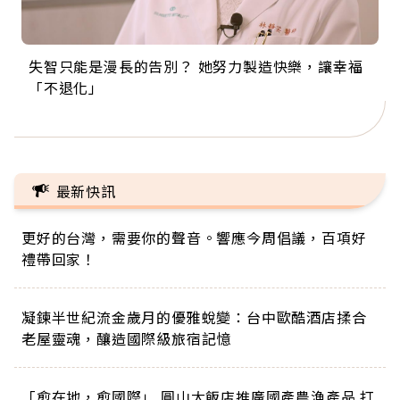
失智只能是漫長的告別？ 她努力製造快樂，讓幸福
來自剛果的巧克力神父 為台灣奉獻36年 「台灣是我
63歲卸矽谷副總、搬回台灣找快樂！「蛋黃哥小
104歲打破金氏世界紀錄 成為全球最年長羽球選
事業巔峰他選擇追夢…黑手阿伯拉小提琴還登上小
「不退化」
的家，我連作夢都講台語！」
丑」走進安養院，逗樂上萬爺奶：退休後才開始真
手，分享長壽的秘密原來是「這個」
巨蛋！連CNN都大讚！
正的人生
最新快訊
更好的台灣，需要你的聲音。響應今周倡議，百項好
禮帶回家！
凝鍊半世紀流金歲月的優雅蛻變：台中歐酷酒店揉合
老屋靈魂，釀造國際級旅宿記憶
「愈在地，愈國際」 圓山大飯店推廣國產農漁產品 打