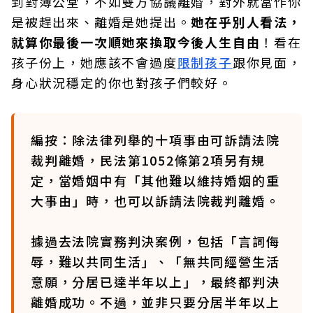
到對簿公堂，不如雙方協議離婚，對外就當作你
是被趕出來、離婚是她提出。
她在乎別人看法，
就算你最後一次順她來換取今後人生自由
！看在
孩子份上，她應該不會過度
限制孩子
跟你見面，
身心狀況穩定的你也對孩子們較好。
編按：除法律列舉的十項事由可訴請法院
裁判離婚，民法第1052條第2項另有規
定，當婚姻中有「其他難以維持婚姻的重
大事由」時，也可以訴請法院裁判離婚。
據過去法院實務判決案例，包括「言詞侮
辱，難以共同生活」、「無共同經營生活
意願，分居已達半年以上」，最終都判決
離婚成功。不過，並非只要分居半年以上