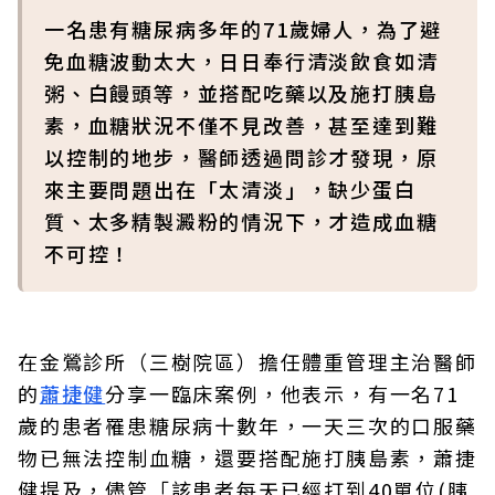
一名患有糖尿病多年的71歲婦人，為了避
免血糖波動太大，日日奉行清淡飲食如清
粥、白饅頭等，並搭配吃藥以及施打胰島
素，血糖狀況不僅不見改善，甚至達到難
以控制的地步，醫師透過問診才發現，原
來主要問題出在「太清淡」，缺少蛋白
質、太多精製澱粉的情況下，才造成血糖
不可控！
在金鶯診所（三樹院區）擔任體重管理主治醫師
的
蕭捷健
分享一臨床案例，他表示，有一名71
歲的患者罹患糖尿病十數年，一天三次的口服藥
物已無法控制血糖，還要搭配施打胰島素，蕭捷
健提及，儘管「該患者每天已經打到40單位(胰