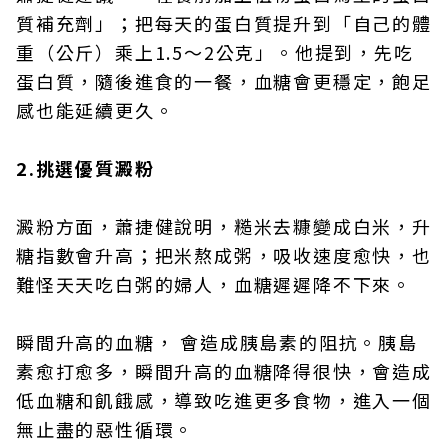
質補充劑」；把每天的蛋白質提升到「自己的體
重（公斤）乘上1.5～2公克」。他提到，先吃
蛋白質，隨後進食的一餐，血糖會更穩定，飽足
感也能延續更久。
2.挑選優質澱粉
澱粉方面，蕭捷健說明，糙米去糠變成白米，升
糖指數會升高；把米熬成粥，吸收速度愈快，也
難怪天天吃白粥的婦人，血糖遲遲降不下來。
瞬間升高的血糖， 會造成胰島素的阻抗。胰島
素愈打愈多，瞬間升高的血糖降得很快，會造成
低血糖和飢餓感，導致吃進更多食物，進入一個
無止盡的惡性循環。