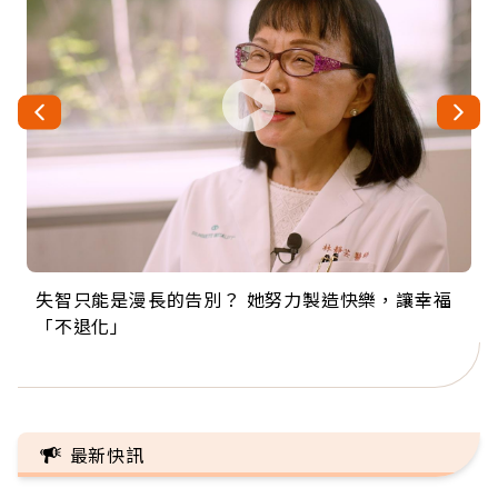
失智只能是漫長的告別？ 她努力製造快樂，讓幸福
來自剛果的巧克力神父 為台灣奉獻36年 「台灣是我
63歲卸矽谷副總、搬回台灣找快樂！「蛋黃哥小
104歲打破金氏世界紀錄 成為全球最年長羽球選
事業巔峰他選擇追夢…黑手阿伯拉小提琴還登上小
「不退化」
的家，我連作夢都講台語！」
丑」走進安養院，逗樂上萬爺奶：退休後才開始真
手，分享長壽的秘密原來是「這個」
巨蛋！連CNN都大讚！
正的人生
最新快訊