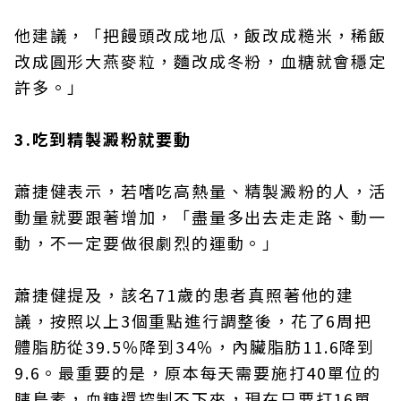
他建議，「把饅頭改成地瓜，飯改成糙米，稀飯
改成圓形大燕麥粒，麵改成冬粉，血糖就會穩定
許多。」
3.吃到精製澱粉就要動
蕭捷健表示，若嗜吃高熱量、精製澱粉的人，活
動量就要跟著增加，「盡量多出去走走路、動一
動，不一定要做很劇烈的運動。」
蕭捷健提及，該名71歲的患者真照著他的建
議，按照以上3個重點進行調整後，花了6周把
體脂肪從39.5％降到34％，內臟脂肪11.6降到
9.6。最重要的是，原本每天需要施打40單位的
胰島素，血糖還控制不下來，現在只要打16單