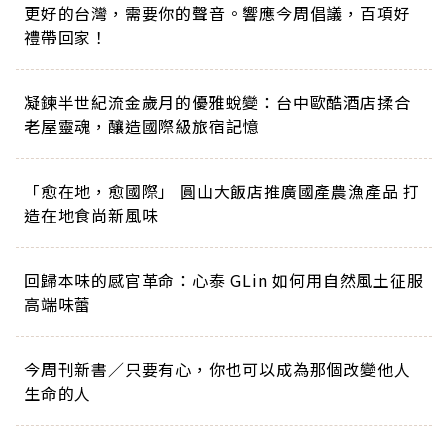
更好的台灣，需要你的聲音。響應今周倡議，百項好
禮帶回家！
凝鍊半世紀流金歲月的優雅蛻變：台中歐酷酒店揉合
老屋靈魂，釀造國際級旅宿記憶
「愈在地，愈國際」 圓山大飯店推廣國產農漁產品 打
造在地食尚新風味
回歸本味的感官革命：心泰 GLin 如何用自然風土征服
高端味蕾
今周刊新書／只要有心，你也可以成為那個改變他人
生命的人