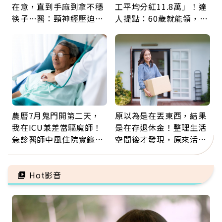
在意，直到手麻到拿不穩
工平均分紅11.8萬」！達
筷子…醫：頸神經壓迫上
人提點：60歲就能領，重
身，打破固定姿勢才是關
新就業還有隱藏版退休金
鍵
農曆7月鬼門開第二天，
原以為是在丟東西，結果
我在ICU兼差當驅魔師！
是在存退休金！整理生活
急診醫師中風住院實錄：
空間後才發現，原來活得
那些怪物原來叫譫妄
這麼輕鬆也能存錢
Hot影音