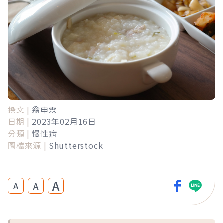
撰文 |
翁申霖
日期 |
2023年02月16日
分類 |
慢性病
圖檔來源 |
Shutterstock
A
A
A