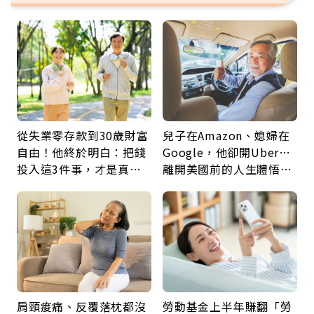
從失業零存款到30歲財富
兒子在Amazon、媳婦在
自由！他終於明白：把錢
Google，他卻開Uber…
投入這3件事，才是真正
離開美國前的人生體悟：
留給未來的自己
好的壞的都不會永遠
肩頸痠痛、反覆落枕都沒
勞動基金上半年賺翻「勞