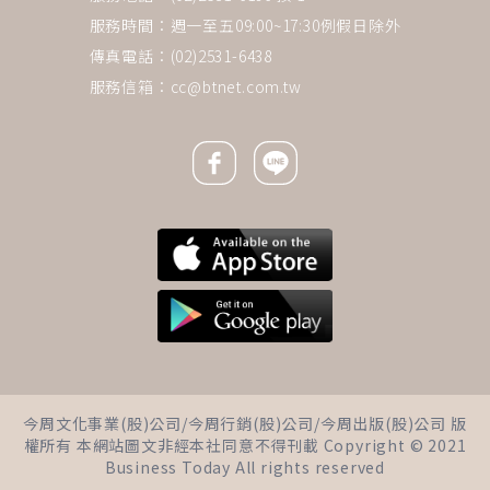
服務時間：週一至五09:00~17:30例假日除外
傳真電話：(02)2531-6438
服務信箱：
cc@btnet.com.tw
Facebook icon
Line icon
下一則 ＋
吃完飯血糖飆到180，她1動作立
今周文化事業(股)公司/今周行銷(股)公司/今周出版(股)公司 版
刻降…營養師揭關鍵：「肌肉會
權所有 本網站圖文非經本社同意不得刊載 Copyright © 2021
吃它」！吃對4種食物穩定控糖
Business Today All rights reserved