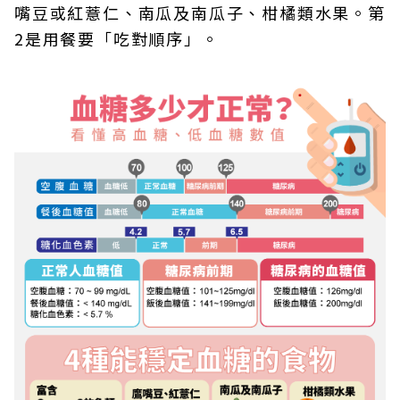
嘴豆或紅薏仁、南瓜及南瓜子、柑橘類水果。第
2是用餐要「吃對順序」。