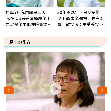
農曆7月鬼門開第二天，
30年不感冒、白髮還變
我在ICU兼差當驅魔師！
少！89歲名醫揭「長壽3
急診醫師中風住院實錄：
寶」飲食法：享受美食不
那些怪物原來叫譫妄
忌口，偶爾也該吃點肉
Hot影音