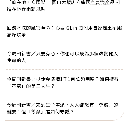
「愈在地，愈國際」 圓山大飯店推廣國產農漁產品 打
造在地食尚新風味
回歸本味的感官革命：心泰 GLin 如何用自然風土征服
高端味蕾
今周刊新書／只要有心，你也可以成為那個改變他人
生命的人
今周刊新書／退休金準備1千1百萬夠用嗎？如何擁有
「不窮」的第三人生？
今周刊新書／來到生命盡頭，人人都想有「尊嚴」的
離去！但「尊嚴」能如何守護？