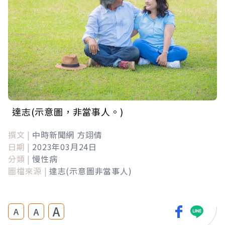
達志(示意圖，非當事人。)
撰文 |
中時新聞網 方翊倩
日期 |
2023年03月24日
分類 |
慢性病
圖檔來源 |
達志(示意圖非當事人)
A
A
A