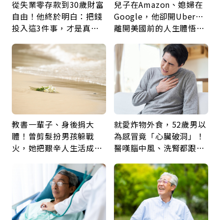
從失業零存款到30歲財富
兒子在Amazon、媳婦在
自由！他終於明白：把錢
Google，他卻開Uber…
投入這3件事，才是真正
離開美國前的人生體悟：
留給未來的自己
好的壞的都不會永遠
教書一輩子、身後捐大
就愛炸物外食，52歲男以
體！曾剪髮扮男孩躲戰
為感冒竟「心臟破洞」！
火，她把艱辛人生活成風
醫嘆腦中風、洗腎都跟它
景：生命價值在於成為祝
有關：4警訊是心臟在呼
福
救