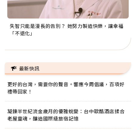
失智只能是漫長的告別？ 她努力製造快樂，讓幸福
來自剛果的巧克力神父 為台灣奉獻36年 「台灣是我
63歲卸矽谷副總、搬回台灣找快樂！「蛋黃哥小
104歲打破金氏世界紀錄 成為全球最年長羽球選
事業巔峰他選擇追夢…黑手阿伯拉小提琴還登上小
「不退化」
的家，我連作夢都講台語！」
丑」走進安養院，逗樂上萬爺奶：退休後才開始真
手，分享長壽的秘密原來是「這個」
巨蛋！連CNN都大讚！
正的人生
最新快訊
更好的台灣，需要你的聲音。響應今周倡議，百項好
禮帶回家！
凝鍊半世紀流金歲月的優雅蛻變：台中歐酷酒店揉合
老屋靈魂，釀造國際級旅宿記憶