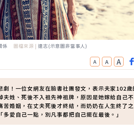
關係
圖檔來源 |
達志(示意圖非當事人)
A
A
A
悲劇！一位女網友在臉書社團發文，表示夫家102歲
掉夫姓、死後不入祖先神祖牌，原因是她嫁給自己不
痛苦婚姻，在丈夫死後才終結，而奶奶在人生終了之
「多愛自己一點，別凡事都把自己擺在最後。」