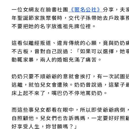
一位女網友在臉書社團
《匿名公社》
分享，夫
年聖誕節家族聚餐時，交代子孫帶她去戶政事務
不要把她的名字放進祖先牌位裡。
這看似離經叛道、違背傳統的心願，竟與奶奶
不古板，曾對自己說過：「如果可以選擇，她
動輒家暴，兩人的婚姻充滿了痛苦。
奶奶只要不順爺爺的意就會挨打，有一次試圖
逃離，就怕兒女會遭殃。奶奶曾說過，這輩子
床上起不來了，嘴巴仍不停地罵奶奶。
而這些事兒女都看在眼中，所以即使爺爺病倒
自照顧他。兒女們也告訴媽媽，一定要好好照
好享受人生，妳甘願嗎？」