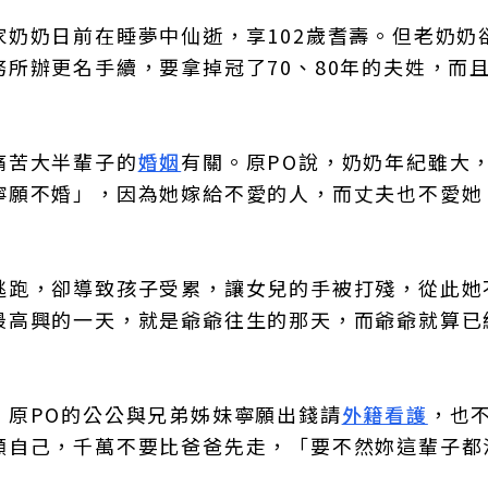
家奶奶日前在睡夢中仙逝，享102歲耆壽。但老奶奶
所辦更名手續，要拿掉冠了70、80年的夫姓，而
痛苦大半輩子的
婚姻
有關。原PO說，奶奶年紀雖大
寧願不婚」，因為她嫁給不愛的人，而丈夫也不愛她
逃跑，卻導致孩子受累，讓女兒的手被打殘，從此她
最高興的一天，就是爺爺往生的那天，而爺爺就算已
，原PO的公公與兄弟姊妹寧願出錢請
外籍看護
，也
顧自己，千萬不要比爸爸先走，「要不然妳這輩子都