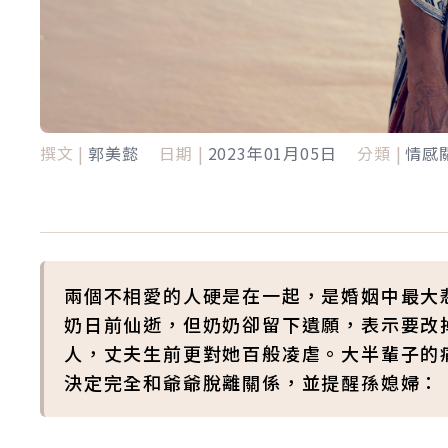
撰文 |
郭美懿
日期 |
2023年01月05日
分類 |
情感
兩個不相愛的人硬是在一起，是婚姻中最大
奶日前仙逝，但奶奶卻留下遺願，表示要改
人，丈夫生前更對她百般凌虐。大半輩子的
決定完全和爺爺脫離關係，並提醒孫媳婦：