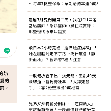
…每年3檢查保命：早期治癒率達9成5
農曆7月鬼門開第二天，我在ICU兼差
當驅魔師！急診醫師中風住院實錄：
那些怪物原來叫譫妄
飛日本2小時竟罹「經濟艙症候群」！
她左腿腫到走不了路…為什麼會「靜
脈血栓」？醫示警7種人注意
的奶
一般健檢查不出！張元瀚、王凱40幾
愛的
歲驟逝…醫揭青壯年「3大猝死殺
前，
手」：靠2檢查揪出9成地雷
兄弟姊妹特留分刪除，「這兩類人」
更該超前部署！一表看懂修法前後差