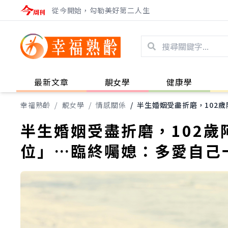
從今開始，勾勒美好第二人生
最新文章
靚女學
健康學
幸福熟齡
/
靚女學
/
情感關係
/
半生婚姻受盡折磨，102
半生婚姻受盡折磨，102
位」…臨終囑媳：多愛自己