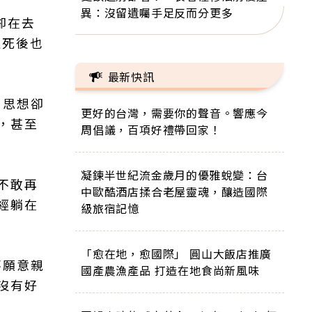
異：沒留遺囑手足反而分更多
卻在去
且死後也
最新快訊
，思想卻
更好的台灣，需要你的聲音。響應今
，甚至
周倡議，百項好禮帶回家！
凝鍊半世紀流金歲月的優雅蛻變：台
不敢再
中歐酷酒店揉合老屋靈魂，釀造國際
經躺在
級旅宿記憶
「愈在地，愈國際」 圓山大飯店推廣
不願意親
國產農漁產品 打造在地食尚新風味
沒有好