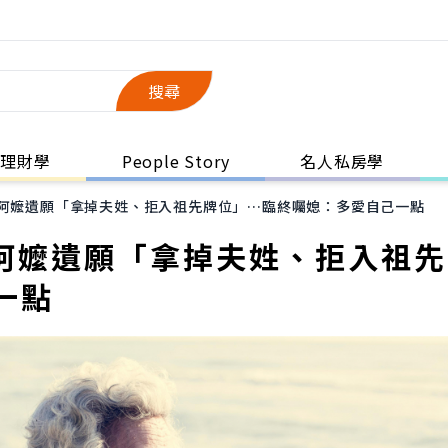
搜尋
理財學
People Story
名人私房學
歲阿嬤遺願「拿掉夫姓、拒入祖先牌位」…臨終囑媳：多愛自己一點
歲阿嬤遺願「拿掉夫姓、拒入祖
一點