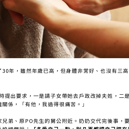
了30年，雖然年歲已高，但身體非常好、也沒有三
聚時提出要求，一是請子女帶她去戶政改掉夫姓，二
離關係，「有他，我過得很痛苦。」
家兄弟、原PO先生的舅公附近。奶奶交代完後事，
孫媳婦們說：
「多愛自己一點，別凡事都把自己擺在