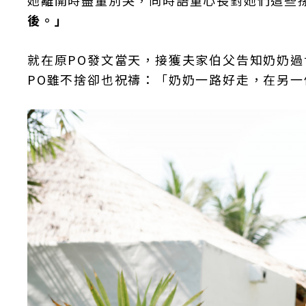
後。」
就在原PO發文當天，接獲夫家伯父告知奶奶
PO雖不捨卻也祝禱：「奶奶一路好走，在另