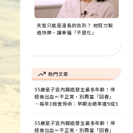
失智只能是漫長的告別？ 她努力製
來自剛果的巧克力神父 為台灣奉獻
63歲卸矽谷副總、搬回台灣找快
104歲打破金氏世界紀錄 成為全球
事業巔峰他選擇追夢…黑手阿伯拉
造快樂，讓幸福「不退化」
36年 「台灣是我的家，我連作夢都
樂！「蛋黃哥小丑」走進安養院，
最年長羽球選手，分享長壽的秘密
小提琴還登上小巨蛋！連CNN都大
講台語！」
逗樂上萬爺奶：退休後才開始真正
原來是「這個」
讚！
的人生
熱門文章
55歲是子宮內膜癌發生最多年齡！停
經後出血＝不正常，別再當「回春」
…每年3檢查保命：早期治癒率達9成5
55歲是子宮內膜癌發生最多年齡！停
經後出血＝不正常，別再當「回春」