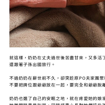
就這樣，奶奶在丈夫過世後苦盡甘來，又多活
還跟著子孫出國旅行。
不過奶奶在辭世前不久，卻突趁原PO夫家團
不要把牌位跟爺爺放在一起，要完全和爺爺脫
奶奶也選了自己的安眠之地，就在疼愛她的娘
她離開時盡量別哭，同時語重心長對她們這些