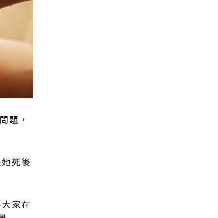
高問題，
是她死後
要大家在
最