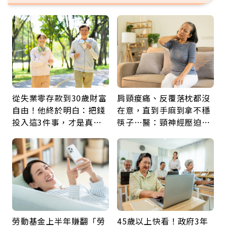
從失業零存款到30歲財富
肩頸痠痛、反覆落枕都沒
自由！他終於明白：把錢
在意，直到手麻到拿不穩
投入這3件事，才是真正
筷子…醫：頸神經壓迫上
留給未來的自己
身，打破固定姿勢才是關
鍵
勞動基金上半年賺翻「勞
45歲以上快看！政府3年