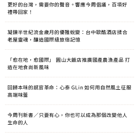
更好的台灣，需要你的聲音。響應今周倡議，百項好
禮帶回家！
凝鍊半世紀流金歲月的優雅蛻變：台中歐酷酒店揉合
老屋靈魂，釀造國際級旅宿記憶
「愈在地，愈國際」 圓山大飯店推廣國產農漁產品 打
造在地食尚新風味
回歸本味的感官革命：心泰 GLin 如何用自然風土征服
高端味蕾
今周刊新書／只要有心，你也可以成為那個改變他人
生命的人