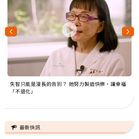
失智只能是漫長的告別？ 她努力製造快樂，讓幸福
來自剛果的巧克力神父 為台灣奉獻36年 「台灣是我
63歲卸矽谷副總、搬回台灣找快樂！「蛋黃哥小
104歲打破金氏世界紀錄 成為全球最年長羽球選
事業巔峰他選擇追夢…黑手阿伯拉小提琴還登上小
「不退化」
的家，我連作夢都講台語！」
丑」走進安養院，逗樂上萬爺奶：退休後才開始真
手，分享長壽的秘密原來是「這個」
巨蛋！連CNN都大讚！
正的人生
最新快訊