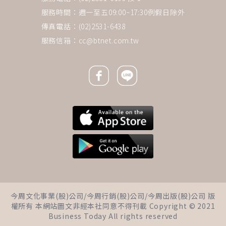
服務時間：週一至五09:00~17:30例假日除外
傳真電話：(02)2531-6438
服務信箱：
cc@btnet.com.tw
Facebook icon
Line icon
下一則 ＋
挺好友賈永婕，郁方自爆「親舅
今周文化事業(股)公司/今周行銷(股)公司/今周出版(股)公司 版
趁母病奪房產」！花200萬才拿
權所有 本網站圖文非經本社同意不得刊載 Copyright © 2021
回家產，嘆「切斷情緒勒索」自
Business Today All rights reserved