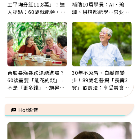
工平均分紅11.8萬」！達
補助10萬學費：AI、瑜
人提點：60歲就能領，重
珈、烘焙都能學…只要願
新就業還有隱藏版退休金
意開始，永遠不嫌晚
台股暴漲暴跌還能進場？
30年不感冒、白髮還變
60後需要「能花的錢」，
少！89歲名醫揭「長壽3
不是「更多錢」…施昇
寶」飲食法：享受美食不
輝：退休族最適合這種股
忌口，偶爾也該吃點肉
票
Hot影音