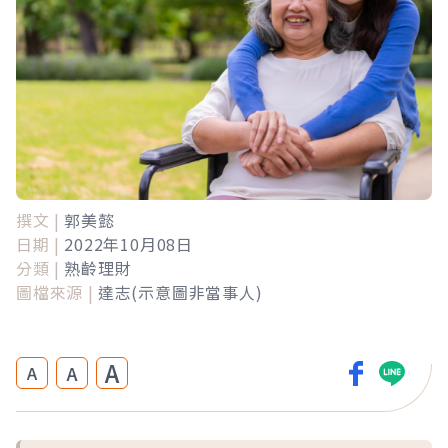
撰文 |
郭美懿
日期 |
2022年10月08日
分類 |
熟齡理財
圖檔來源 |
達志(示意圖非當事人)
A
A
A