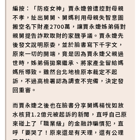
編按：「防疫女神」賈永婕曾遭控對母親
不孝，扯出舅舅、舅媽利用母親失智意圖
搬空名下財產2700萬，讓賈永婕姊弟倆對
親舅提告詐欺取財的家醜爭議。賈永婕先
後發文說明原委，並於臉書寫下千字文，
原來一切的開端，竟是因為賈永婕父親過
世時，姊弟倆拋棄繼承、將家產全留給媽
媽所導致。雖然台北地檢原本裁定不起
訴，不過高檢署認為調查不完備，決定發
回重審。
而賈永婕之後也在臉書分享舅媽楊悅如放
水核貸1.2億元被起訴的新聞，直呼自己原
來碰上了「職業級」的金融詐騙慣犯，直
呼「要哭了！原來還是有天理，還有公理