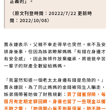
正義的」。
（原文刊登時間：20222/7/22 更新時
間：2022/10/08）
賈永婕表示，父親不幸走得早也突然，來不及安
排身後事，但因為姊弟瞭解媽媽「有錢在身邊才
有安全感」，因此無條件放棄繼承，將爸爸辛苦
一輩子的財產全數留給媽媽。
「我當然知道一個老太太身邊有錢是危險的。」
賈永婕說，為了防止媽媽的金錢被陌生人騙走，
姊弟倆帶著她做了財務規劃：
買了儲蓄保險，每
個月有定期定額回饋，身邊也留了一些現金以備
不時之需，「她很開心每天抱著保單，時不時一