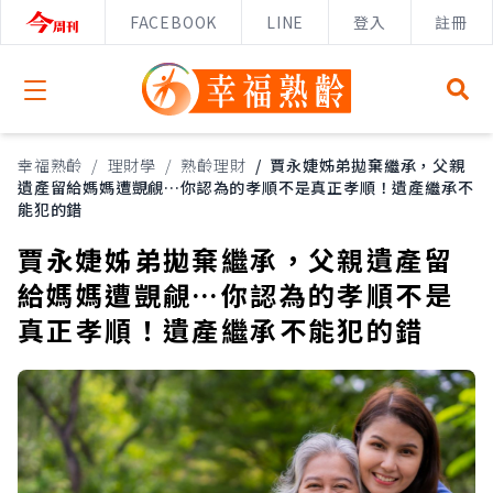
FACEBOOK
LINE
登入
註冊
Open menu
幸福熟齡
/
理財學
/
熟齡理財
/
賈永婕姊弟拋棄繼承，父親
遺產留給媽媽遭覬覦…你認為的孝順不是真正孝順！遺產繼承不
能犯的錯
賈永婕姊弟拋棄繼承，父親遺產留
給媽媽遭覬覦…你認為的孝順不是
真正孝順！遺產繼承不能犯的錯