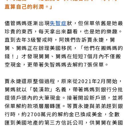
直算自己的利潤。」
儘管媽媽逐漸出現
失智症
狀，但保單依舊是她最
珍貴的東西，每天拿出來翻看，也是她的樂趣。
直到去年3級警戒時，阿姨們告訴賈永婕，舅
舅、舅媽正在辦理美國移民，「他們在搬媽媽的
錢！」才發現舅舅、舅媽在短短7個月內不僅搬
空現金，更帶著失智媽媽去解約7張保單。
賈永婕還原整個過程，原來從2021年2月開始，
舅媽就以「裝潢款」名義，帶著媽媽到銀行分批
提領戶頭內的大筆現金。接著開設新戶頭，並將
保單解約款項層層轉匯。等賈永婕與弟弟趕到銀
行時，約2700萬元的解約金已換成美金，全數
匯到美國地產的第三方信託公司，供舅舅在美國