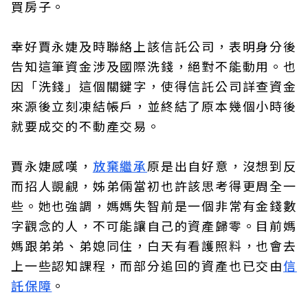
買房子。
幸好賈永婕及時聯絡上該信託公司，表明身分後
告知這筆資金涉及國際洗錢，絕對不能動用。也
因「洗錢」這個關鍵字，使得信託公司詳查資金
來源後立刻凍結帳戶，並終結了原本幾個小時後
就要成交的不動產交易。
賈永婕感嘆，
放棄繼承
原是出自好意，沒想到反
而招人覬覦，姊弟倆當初也許該思考得更周全一
些。她也強調，媽媽失智前是一個非常有金錢數
字觀念的人，不可能讓自己的資產歸零。目前媽
媽跟弟弟、弟媳同住，白天有看護照料，也會去
上一些認知課程，而部分追回的資產也已交由
信
託保障
。