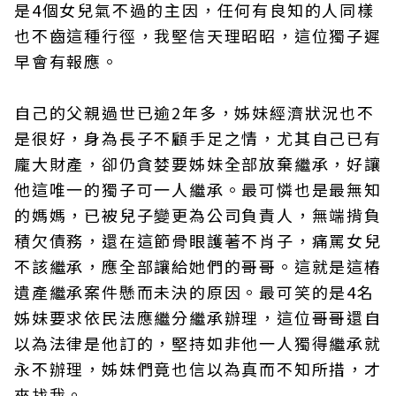
是4個女兒氣不過的主因，任何有良知的人同樣
也不齒這種行徑，我堅信天理昭昭，這位獨子遲
早會有報應。
自己的父親過世已逾2年多，姊妹經濟狀況也不
是很好，身為長子不顧手足之情，尤其自己已有
龐大財產，卻仍貪婪要姊妹全部放棄繼承，好讓
他這唯一的獨子可一人繼承。最可憐也是最無知
的媽媽，已被兒子變更為公司負責人，無端揹負
積欠債務，還在這節骨眼護著不肖子，痛罵女兒
不該繼承，應全部讓給她們的哥哥。這就是這樁
遺產繼承案件懸而未決的原因。最可笑的是4名
姊妹要求依民法應繼分繼承辦理，這位哥哥還自
以為法律是他訂的，堅持如非他一人獨得繼承就
永不辦理，姊妹們竟也信以為真而不知所措，才
來找我。