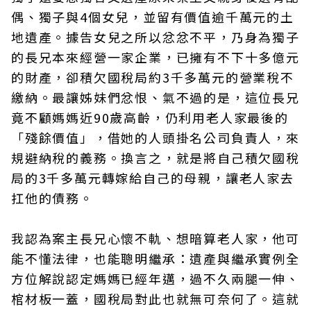
偶、獨子與4個女兒，並留有價值逾千萬元的土
地遺產。據告女兒之所以忿忿不平，乃身為獨子
的長兄本來經營一家企業，已擁有不下十多億元
的財產，卻積欠國稅局約3千多萬元的營業稅不
繳納。最讓姊妹們忿恨、氣不過的是，這位長兄
竟不顧媽媽近90歲高齡，仍利用老人家最後的
「殘餘價值」，借她的人頭掛名公司負責人，來
規避納稅的義務。換言之，就是將自己積欠國稅
局的3千多萬元轉嫁給自己的母親，讓老人家去
扛他的債務。
我認為案主長兄心懷不軌、想暗算老人家，他可
能不懂法律，也能聰明繼承：遺產與繼承實例全
方位解說認定媽媽已經年邁，過不久兩腿一伸、
棺材板一蓋，國稅局對此也就無可奈何了。這就