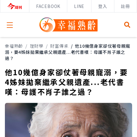
FACEBOOK
LINE
登入
註冊
Open menu
幸福熟齡
/
理財學
/
財富傳承
/
他10幾億身家卻仗著母親寵
溺，要4姊妹拋棄繼承父親遺產...老代書嘆：母護不肖子誰之
過？
他10幾億身家卻仗著母親寵溺，要
4姊妹拋棄繼承父親遺產...老代書
嘆：母護不肖子誰之過？