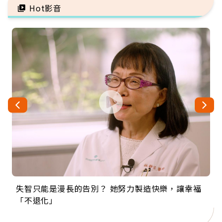
Hot影音
失智只能是漫長的告別？ 她努力製造快樂，讓幸福
來自剛果的巧克力神父 為台灣奉獻36年 「台灣是我
63歲卸矽谷副總、搬回台灣找快樂！「蛋黃哥小
104歲打破金氏世界紀錄 成為全球最年長羽球選
事業巔峰他選擇追夢…黑手阿伯拉小提琴還登上小
「不退化」
的家，我連作夢都講台語！」
丑」走進安養院，逗樂上萬爺奶：退休後才開始真
手，分享長壽的秘密原來是「這個」
巨蛋！連CNN都大讚！
正的人生