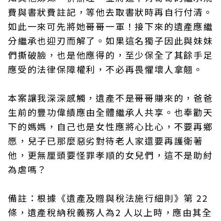
費與書狀費註記，等他去取書狀時再自行付清。
如此一來可先將她哥哥一軍！接下來的遺產應繼
分繼承也迎刃而解了。如果這名獨子因此與妹妹
們撕破臉，也是他應得的，至少保全了其餘手足
應受的法律保障權利，不必再畏懼壞人拿翹。
本案讓我深深感觸，遺產不是哥哥賺來的，爸爸
生前的豐功偉績應由全體繼承人共享。也奉勸天
下的媽媽，自己也是女性應將心比心，不要再鄉
愿，兒子已那麼惡劣對待老人家還要再護衛著
他，更無厘頭要怪罪孝順的女兒們，這不是助紂
為虐嗎？
備註：根據《遺產及贈與稅法施行細則》第 22
條，遺產稅納稅義務人為2 人以上時，應由其全