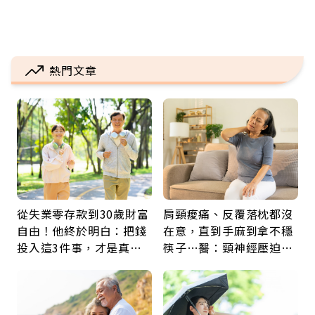
熱門文章
從失業零存款到30歲財富
肩頸痠痛、反覆落枕都沒
自由！他終於明白：把錢
在意，直到手麻到拿不穩
投入這3件事，才是真正
筷子…醫：頸神經壓迫上
留給未來的自己
身，打破固定姿勢才是關
鍵