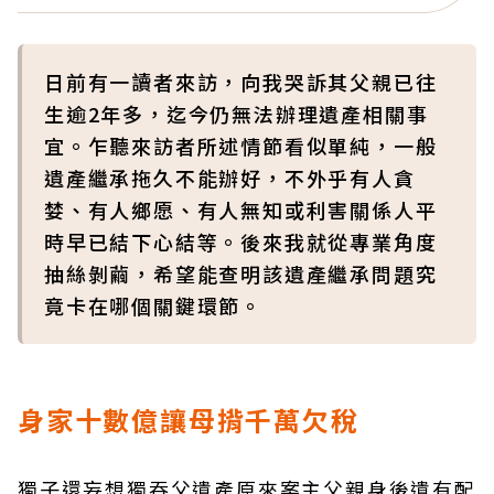
日前有一讀者來訪，向我哭訴其父親已往
生逾2年多，迄今仍無法辦理遺產相關事
宜。乍聽來訪者所述情節看似單純，一般
遺產繼承拖久不能辦好，不外乎有人貪
婪、有人鄉愿、有人無知或利害關係人平
時早已結下心結等。後來我就從專業角度
抽絲剝繭，希望能查明該遺產繼承問題究
竟卡在哪個關鍵環節。
身家十數億讓母揹千萬欠稅
獨子還妄想獨吞父遺產原來案主父親身後遺有配