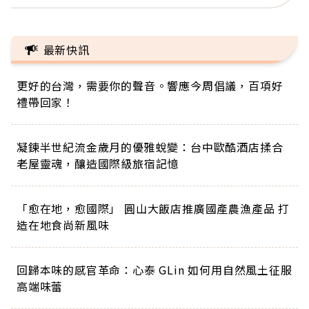
最新快訊
更好的台灣，需要你的聲音。響應今周倡議，百項好
禮帶回家！
凝鍊半世紀流金歲月的優雅蛻變：台中歐酷酒店揉合
老屋靈魂，釀造國際級旅宿記憶
「愈在地，愈國際」 圓山大飯店推廣國產農漁產品 打
造在地食尚新風味
回歸本味的感官革命：心泰 GLin 如何用自然風土征服
高端味蕾