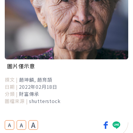
圖片僅示意
撰文 |
趙坤麟, 趙育頡
日期 |
2022年02月18日
分類 |
財富傳承
圖檔來源 |
shutterstock
A
A
A