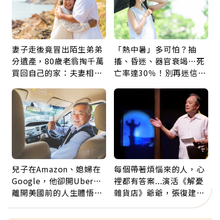
妻子走後竟冒出陌生弟弟
「熱中暑」多可怕？抽
分遺產，80歲老翁掏千萬
搐、昏迷、器官衰竭…死
買回自己的家：夫妻相守
亡率達30％！別再迷信
60年，卻輸給一個名字
「擦酒精、吃退燒藥」，
5招才能真救命
兒子在Amazon、媳婦在
每個帶著煩惱來的人，心
Google，他卻開Uber…
裡都有答案...演活《解憂
離開美國前的人生體悟：
雜貨店》爺爺，張復建：
好的壞的都不會永遠
放下執著不是認輸，而是
善待自己