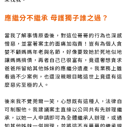
應繼分不繼承 母護獨子誰之過？
當我了解事情原委後，對這位哥哥的行為也深感
憎惡，並當著案主的面痛加指責！豈有為個人貪
婪不顧媽媽年老與名節，好像要致她於死地似地
讓媽媽揹債，再者自己已很富有，竟還奢想貪求
爸爸所留給其他姊妹的應繼分遺產。我業務上雖
看過不少案例，也還沒親眼目睹這世上竟還有這
麼惡劣至極的人。
後來我不覺莞爾一笑，心想既有這種人，法律自
可制服他。我建議案主直接以公同共有先辦理繼
承，以她一人申請即可為全體繼承人辦理，或通
知其他姊妹一併辦理，並將這不肖哥哥的繼承規