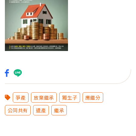
爭產
放棄繼承
獨生子
應繼分
公同共有
遺產
繼承