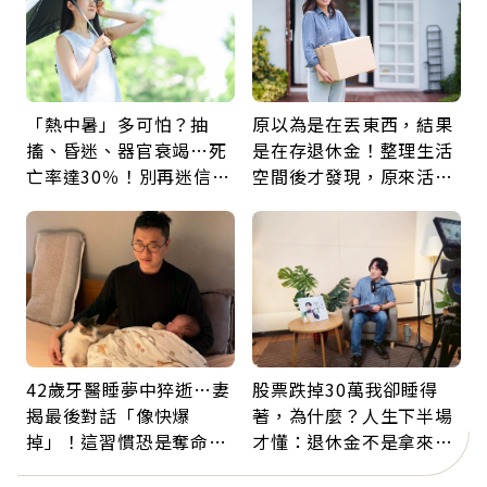
「熱中暑」多可怕？抽
原以為是在丟東西，結果
搐、昏迷、器官衰竭…死
是在存退休金！整理生活
亡率達30％！別再迷信
空間後才發現，原來活得
「擦酒精、吃退燒藥」，
這麼輕鬆也能存錢
5招才能真救命
42歲牙醫睡夢中猝逝…妻
股票跌掉30萬我卻睡得
揭最後對話「像快爆
著，為什麼？人生下半場
掉」！這習慣恐是奪命原
才懂：退休金不是拿來拚
因：沒有一份工作值得用
翻倍，投資可以輸，人生