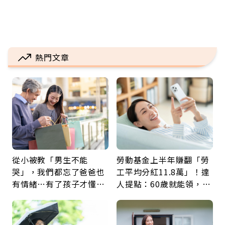
熱門文章
從小被教「男生不能
勞動基金上半年賺翻「勞
哭」，我們都忘了爸爸也
工平均分紅11.8萬」！達
有情緒…有了孩子才懂：
人提點：60歲就能領，重
父親節最珍貴禮物是一句
新就業還有隱藏版退休金
久違的關心