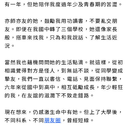
有一年，但她陪伴我度過年少及靑春期的苦澀。
亦師亦友的她，鼓勵我用功讀書，不要亂交朋
友。即便在我國中轉了三個學校，她還像家長
般，搭車來找我，只為和我說話、了解生活近
況。
當然我也藉機問問她的生活點滴。就這樣，從初
相識覺得對方是怪人，到無話不談，從同學變成
摯友，我們一直以書信、電話、見面保持聯繫，
六年來從國中到高中，相互砥勵成長，年少輕狂
的我，在友誼的滋潤下不致走錯路。
現在想來，仍感激生命中有她。但上了大學後，
不同科系、不同
朋友圈
，曾經短線。