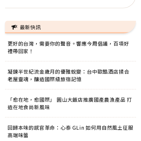
最新快訊
更好的台灣，需要你的聲音。響應今周倡議，百項好
禮帶回家！
凝鍊半世紀流金歲月的優雅蛻變：台中歐酷酒店揉合
老屋靈魂，釀造國際級旅宿記憶
「愈在地，愈國際」 圓山大飯店推廣國產農漁產品 打
造在地食尚新風味
回歸本味的感官革命：心泰 GLin 如何用自然風土征服
高端味蕾