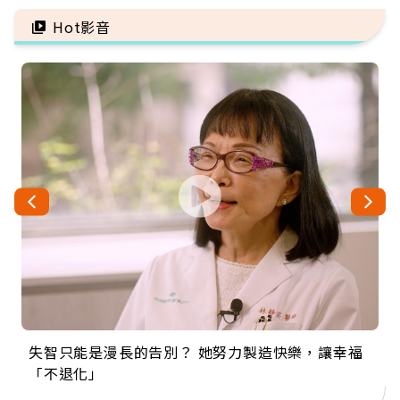
命交換
不能賭
Hot影音
失智只能是漫長的告別？ 她努力製造快樂，讓幸福
來自剛果的巧克力神父 為台灣奉獻36年 「台灣是我
63歲卸矽谷副總、搬回台灣找快樂！「蛋黃哥小
104歲打破金氏世界紀錄 成為全球最年長羽球選
事業巔峰他選擇追夢…黑手阿伯拉小提琴還登上小
「不退化」
的家，我連作夢都講台語！」
丑」走進安養院，逗樂上萬爺奶：退休後才開始真
手，分享長壽的秘密原來是「這個」
巨蛋！連CNN都大讚！
正的人生