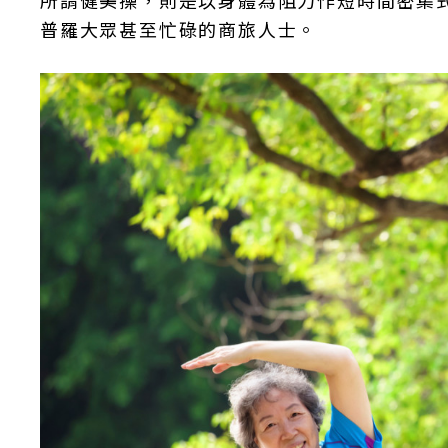
所謂健美操，則是以身體為阻力作短時間密集
普羅大眾甚至忙碌的商旅人士。