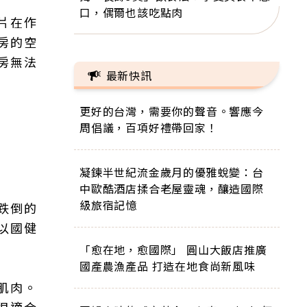
口，偶爾也該吃點肉
片在作
房的空
房無法
最新快訊
更好的台灣，需要你的聲音。響應今
周倡議，百項好禮帶回家！
凝鍊半世紀流金歲月的優雅蛻變：台
中歐酷酒店揉合老屋靈魂，釀造國際
級旅宿記憶
跌倒的
以國健
「愈在地，愈國際」 圓山大飯店推廣
國產農漁產品 打造在地食尚新風味
肌肉。