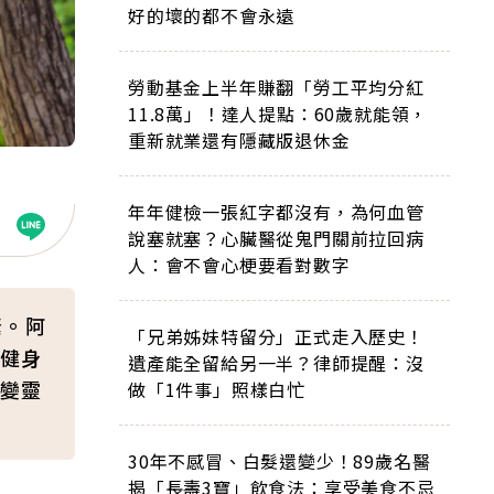
好的壞的都不會永遠
勞動基金上半年賺翻「勞工平均分紅
11.8萬」！達人提點：60歲就能領，
重新就業還有隱藏版退休金
年年健檢一張紅字都沒有，為何血管
說塞就塞？心臟醫從鬼門關前拉回病
人：會不會心梗要看對數字
緊。阿
「兄弟姊妹特留分」正式走入歷史！
健身
遺產能全留給另一半？律師提醒：沒
變靈
做「1件事」照樣白忙
30年不感冒、白髮還變少！89歲名醫
揭「長壽3寶」飲食法：享受美食不忌