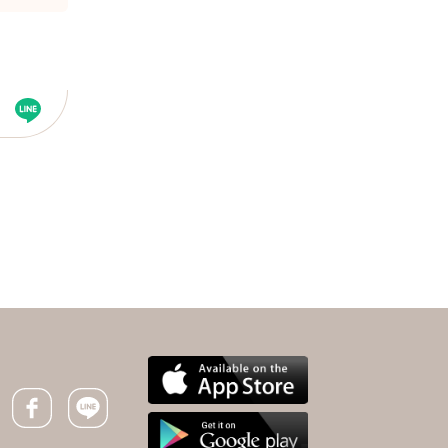
下一則 ＋
肌肉不會背叛你！林靜
芸：30歲開始做「這件
事」，抗三高、失智風
Facebook icon
Line icon
險，大腦更年輕