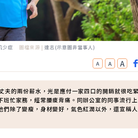
肌少症
圖檔來源 |
達志(示意圖非當事人)
A
A
A
與丈夫的兩份薪水，光是應付一家四口的開銷就很吃
下班忙家務，經常腰痠背痛。同辦公室的同事流行上
他們除了變瘦，身材變好，氣色紅潤以外，還宣稱人