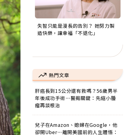
失智只能是漫長的告別？ 她努力製
來自剛果的巧克力神父 為台灣奉獻
63歲卸矽谷副總、搬回台灣找快
104歲打破金氏世界紀錄 成為全球
事業巔峰他選擇追夢…黑手阿伯拉
造快樂，讓幸福「不退化」
36年 「台灣是我的家，我連作夢都
樂！「蛋黃哥小丑」走進安養院，
最年長羽球選手，分享長壽的秘密
小提琴還登上小巨蛋！連CNN都大
講台語！」
逗樂上萬爺奶：退休後才開始真正
原來是「這個」
讚！
的人生
熱門文章
肝癌長到15公分還有救嗎？56歲男半
年後成功手術…醫揭關鍵：先縮小腫
瘤再談根治
兒子在Amazon、媳婦在Google，他
卻開Uber…離開美國前的人生體悟：