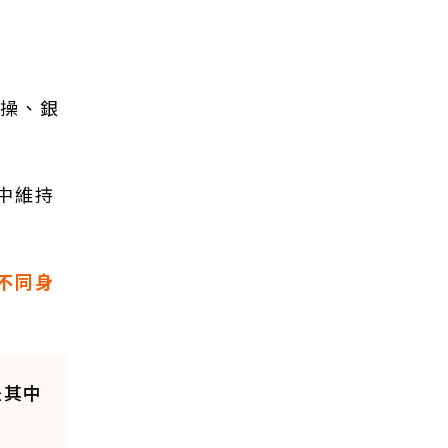
美操、銀
中維持
不同身
是其中