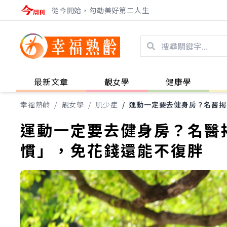
從今開始，勾勒美好第二人生
最新文章
靚女學
健康學
幸福熟齡
/
靚女學
/
肌少症
/
運動一定要去健身房？名醫揭
運動一定要去健身房？名醫
慣」，免花錢還能不復胖