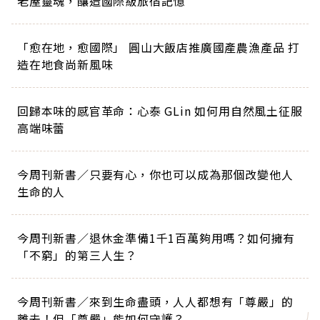
老屋靈魂，釀造國際級旅宿記憶
「愈在地，愈國際」 圓山大飯店推廣國產農漁產品 打
造在地食尚新風味
回歸本味的感官革命：心泰 GLin 如何用自然風土征服
高端味蕾
今周刊新書／只要有心，你也可以成為那個改變他人
生命的人
今周刊新書／退休金準備1千1百萬夠用嗎？如何擁有
「不窮」的第三人生？
今周刊新書／來到生命盡頭，人人都想有「尊嚴」的
離去！但「尊嚴」能如何守護？