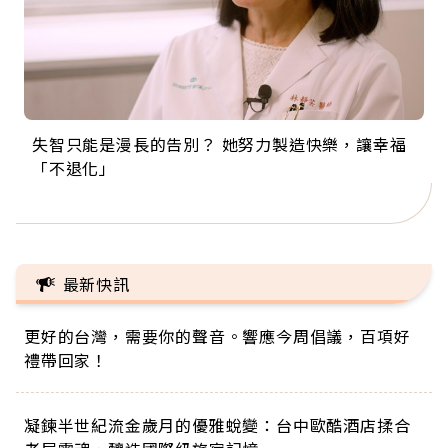
失智只能是漫長的告別？ 她努力製造快樂，讓幸福
來自剛果的巧克力神父 為台灣奉獻36年 「台灣是我
63歲卸矽谷副總、搬回台灣找快樂！「蛋黃哥小
104歲打破金氏世界紀錄 成為全球最年長羽球選
事業巔峰他選擇追夢…黑手阿伯拉小提琴還登上小
「不退化」
的家，我連作夢都講台語！」
丑」走進安養院，逗樂上萬爺奶：退休後才開始真
手，分享長壽的秘密原來是「這個」
巨蛋！連CNN都大讚！
正的人生
最新快訊
更好的台灣，需要你的聲音。響應今周倡議，百項好
禮帶回家！
凝鍊半世紀流金歲月的優雅蛻變：台中歐酷酒店揉合