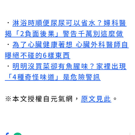
．
淋浴時順便尿尿可以省水？婦科醫
揭「2負面後果」警告千萬別這麼做
．
為了心臟健康著想 心臟外科醫師自
曝絕不碰的6樣東西
．
明明沒買菜卻有魚腥味？家裡出現
「4種奇怪味道」是危險警訊
※本文授權自元氣網，
原文見此
。