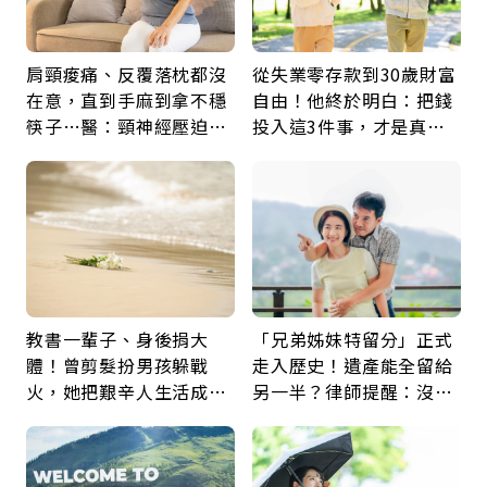
肩頸痠痛、反覆落枕都沒
從失業零存款到30歲財富
在意，直到手麻到拿不穩
自由！他終於明白：把錢
筷子…醫：頸神經壓迫上
投入這3件事，才是真正
身，打破固定姿勢才是關
留給未來的自己
鍵
教書一輩子、身後捐大
「兄弟姊妹特留分」正式
體！曾剪髮扮男孩躲戰
走入歷史！遺產能全留給
火，她把艱辛人生活成風
另一半？律師提醒：沒做
景：生命價值在於成為祝
「1件事」照樣白忙
福