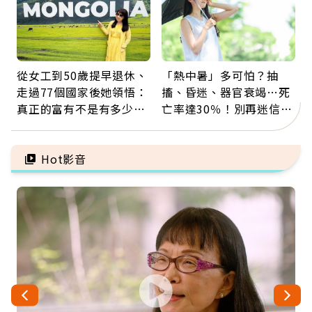
從女工到50歲提早退休、
「熱中暑」多可怕？抽
走過77個國家後她領悟：
搐、昏迷、器官衰竭…死
真正的富有不是有多少
亡率達30％！別再迷信
錢，而是擁有選擇人生的
「擦酒精、吃退燒藥」，
自由
5招才能真救命
Hot影音