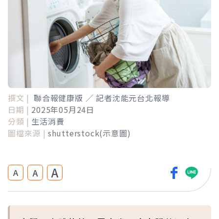
撰文 |
聯合報健康版 ／ 記者沈能元台北報導
日期 |
2025年05月24日
分類 |
生活消費
圖檔來源 |
shutterstock(示意圖)
A
A
A