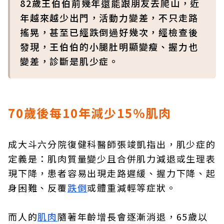
82歲王伯伯前幾年還能跟朋友去爬山，近
年越來越少出門，活動力變差，不只走路
搖晃，甚至已經跌倒過好幾次，經檢查後
發現，王伯伯的小腿肚明顯變瘦、握力也
變差，診斷是肌少症。
70歲後每10年減少15%肌肉
成大斗六分院復健科醫師張竣凱指出，肌少症的
定義是：肌肉質量變少且合併肌力減退或生理表
現下降，患者容易出現走路遲緩、握力下降、起
身困難、反覆
跌倒
或體重減輕等症狀。
而人的
肌肉
隨著年齡增長會逐漸消退，65歲以