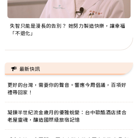
失智只能是漫長的告別？ 她努力製造快樂，讓幸福
來自剛果的巧克力神父 為台灣奉獻36年 「台灣是我
63歲卸矽谷副總、搬回台灣找快樂！「蛋黃哥小
104歲打破金氏世界紀錄 成為全球最年長羽球選
事業巔峰他選擇追夢…黑手阿伯拉小提琴還登上小
「不退化」
的家，我連作夢都講台語！」
丑」走進安養院，逗樂上萬爺奶：退休後才開始真
手，分享長壽的秘密原來是「這個」
巨蛋！連CNN都大讚！
正的人生
最新快訊
更好的台灣，需要你的聲音。響應今周倡議，百項好
禮帶回家！
凝鍊半世紀流金歲月的優雅蛻變：台中歐酷酒店揉合
老屋靈魂，釀造國際級旅宿記憶