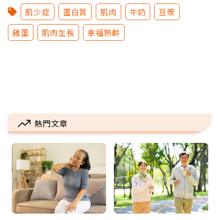
肌少症
蛋白質
肌肉
牛奶
豆漿
雞蛋
肌肉生長
幸福熟齡
熱門文章