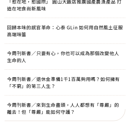
「愈在地，愈國際」 圓山大飯店推廣國產農漁產品 打
造在地食尚新風味
回歸本味的感官革命：心泰 GLin 如何用自然風土征服
高端味蕾
今周刊新書／只要有心，你也可以成為那個改變他人
生命的人
今周刊新書／退休金準備1千1百萬夠用嗎？如何擁有
「不窮」的第三人生？
今周刊新書／來到生命盡頭，人人都想有「尊嚴」的
離去！但「尊嚴」能如何守護？