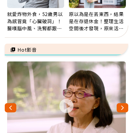
就愛炸物外食，52歲男以
原以為是在丟東西，結果
為感冒竟「心臟破洞」！
是在存退休金！整理生活
醫嘆腦中風、洗腎都跟它
空間後才發現，原來活得
有關：4警訊是心臟在呼
這麼輕鬆也能存錢
救
Hot影音