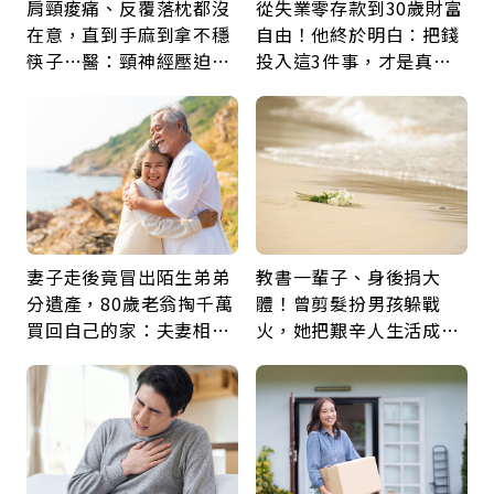
肩頸痠痛、反覆落枕都沒
從失業零存款到30歲財富
在意，直到手麻到拿不穩
自由！他終於明白：把錢
筷子…醫：頸神經壓迫上
投入這3件事，才是真正
身，打破固定姿勢才是關
留給未來的自己
鍵
妻子走後竟冒出陌生弟弟
教書一輩子、身後捐大
分遺產，80歲老翁掏千萬
體！曾剪髮扮男孩躲戰
買回自己的家：夫妻相守
火，她把艱辛人生活成風
60年，卻輸給一個名字
景：生命價值在於成為祝
福