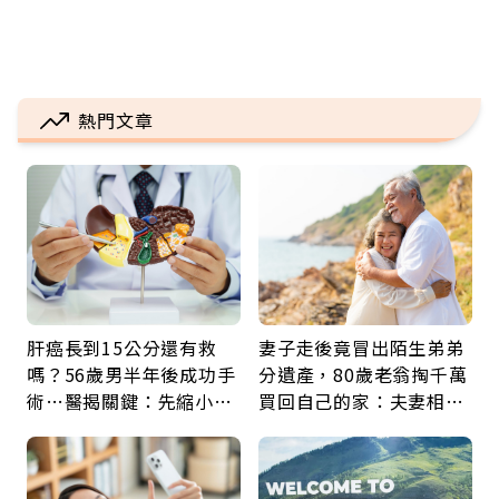
熱門文章
肝癌長到15公分還有救
妻子走後竟冒出陌生弟弟
嗎？56歲男半年後成功手
分遺產，80歲老翁掏千萬
術…醫揭關鍵：先縮小腫
買回自己的家：夫妻相守
瘤再談根治
60年，卻輸給一個名字