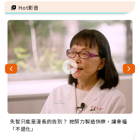
福
Hot影音
失智只能是漫長的告別？ 她努力製造快樂，讓幸福
來自剛果的巧克力神父 為台灣奉獻36年 「台灣是我
63歲卸矽谷副總、搬回台灣找快樂！「蛋黃哥小
104歲打破金氏世界紀錄 成為全球最年長羽球選
事業巔峰他選擇追夢…黑手阿伯拉小提琴還登上小
「不退化」
的家，我連作夢都講台語！」
丑」走進安養院，逗樂上萬爺奶：退休後才開始真
手，分享長壽的秘密原來是「這個」
巨蛋！連CNN都大讚！
正的人生