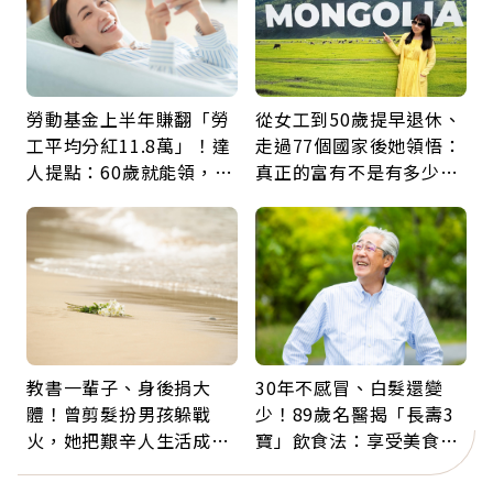
勞動基金上半年賺翻「勞
從女工到50歲提早退休、
工平均分紅11.8萬」！達
走過77個國家後她領悟：
人提點：60歲就能領，重
真正的富有不是有多少
新就業還有隱藏版退休金
錢，而是擁有選擇人生的
自由
教書一輩子、身後捐大
30年不感冒、白髮還變
體！曾剪髮扮男孩躲戰
少！89歲名醫揭「長壽3
火，她把艱辛人生活成風
寶」飲食法：享受美食不
景：生命價值在於成為祝
忌口，偶爾也該吃點肉