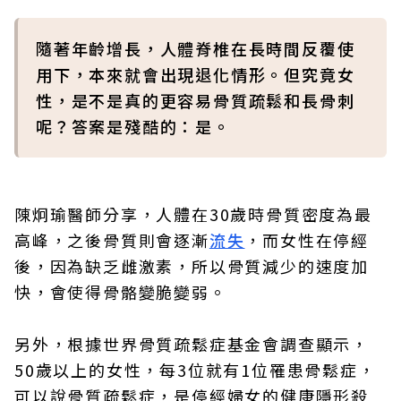
隨著年齡增長，人體脊椎在長時間反覆使
用下，本來就會出現退化情形。​但究竟女
性，是不是真的更容易骨質疏鬆和長骨刺
呢？​答案是殘酷的：是。​
陳炯瑜醫師分享，人體在30歲時骨質密度為最
高峰，之後骨質則會逐漸
流失
，而女性在停經
後，因為缺乏雌激素，所以骨質減少的速度加
快，會使得骨骼變脆變弱。​
另外，根據世界骨質疏鬆症基金會調查顯示，
50歲以上的女性，每3位就有1位罹患骨鬆症，
可以說骨質疏鬆症，是停經婦女的健康隱形殺