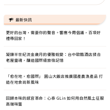
最新快訊
更好的台灣，需要你的聲音。響應今周倡議，百項好
禮帶回家！
凝鍊半世紀流金歲月的優雅蛻變：台中歐酷酒店揉合
老屋靈魂，釀造國際級旅宿記憶
「愈在地，愈國際」 圓山大飯店推廣國產農漁產品 打
造在地食尚新風味
回歸本味的感官革命：心泰 GLin 如何用自然風土征服
高端味蕾