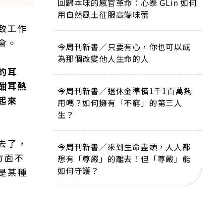
回歸本味的感官革命：心泰 GLin 如何
用自然風土征服高端味蕾
致工作
會。
今周刊新書／只要有心，你也可以成
為那個改變他人生命的人
的耳
酣耳熱
今周刊新書／退休金準備1千1百萬夠
起來
用嗎？如何擁有「不窮」的第三人
生？
去了，
今周刊新書／來到生命盡頭，人人都
方面不
想有「尊嚴」的離去！但「尊嚴」能
如何守護？
是某種