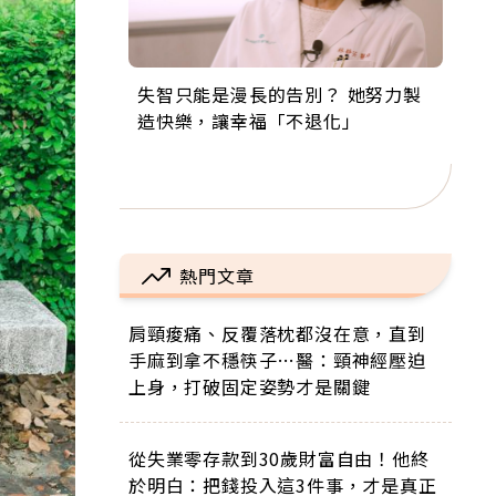
失智只能是漫長的告別？ 她努力製
來自剛果的巧克力神父 為台灣奉獻
63歲卸矽谷副總、搬回台灣找快
104歲打破金氏世界紀錄 成為全球
事業巔峰他選擇追夢…黑手阿伯拉
造快樂，讓幸福「不退化」
36年 「台灣是我的家，我連作夢都
樂！「蛋黃哥小丑」走進安養院，
最年長羽球選手，分享長壽的秘密
小提琴還登上小巨蛋！連CNN都大
講台語！」
逗樂上萬爺奶：退休後才開始真正
原來是「這個」
讚！
的人生
熱門文章
肩頸痠痛、反覆落枕都沒在意，直到
手麻到拿不穩筷子…醫：頸神經壓迫
上身，打破固定姿勢才是關鍵
從失業零存款到30歲財富自由！他終
於明白：把錢投入這3件事，才是真正