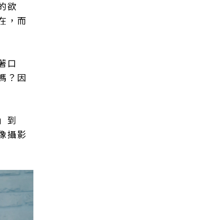
的欲
在，而
著口
嗎？因
」到
像攝影