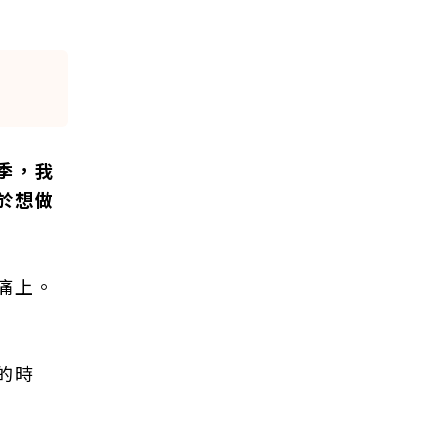
季，我
於想做
痛上。
的時