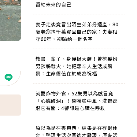
留給未來的自己
妻子走後竟冒出陌生弟弟分遺產，80
歲老翁掏千萬買回自己的家：夫妻相
守60年，卻輸給一個名字
教書一輩子、身後捐大體！曾剪髮扮
男孩躲戰火，她把艱辛人生活成風
景：生命價值在於成為祝福
就愛炸物外食，52歲男以為感冒竟
「心臟破洞」！醫嘆腦中風、洗腎都
跟它有關：4警訊是心臟在呼救
原以為是在丟東西，結果是在存退休
金！整理生活空間後才發現，原來活