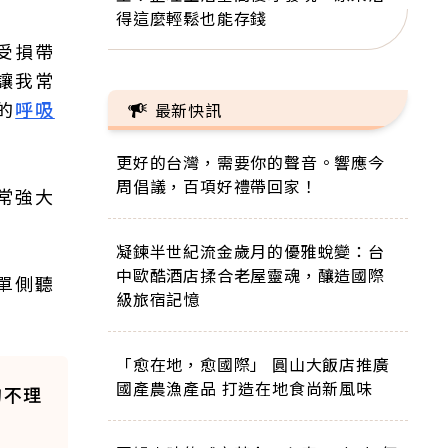
得這麼輕鬆也能存錢
受損帶
讓我常
的
呼吸
最新快訊
更好的台灣，需要你的聲音。響應今
周倡議，百項好禮帶回家！
常強大
凝鍊半世紀流金歲月的優雅蛻變：台
中歐酷酒店揉合老屋靈魂，釀造國際
單側聽
級旅宿記憶
「愈在地，愈國際」 圓山大飯店推廣
國產農漁產品 打造在地食尚新風味
的不理