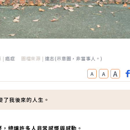
 |
癌症
圖檔來源 |
達志(示意圖，非當事人。)
A
A
A
變了我後來的人生。
歷，總讓許多人非常感慨與感動。