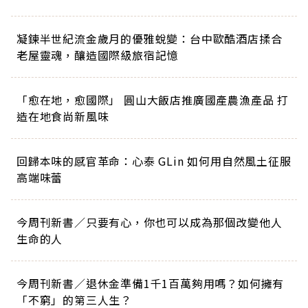
凝鍊半世紀流金歲月的優雅蛻變：台中歐酷酒店揉合
老屋靈魂，釀造國際級旅宿記憶
「愈在地，愈國際」 圓山大飯店推廣國產農漁產品 打
造在地食尚新風味
回歸本味的感官革命：心泰 GLin 如何用自然風土征服
高端味蕾
今周刊新書／只要有心，你也可以成為那個改變他人
生命的人
今周刊新書／退休金準備1千1百萬夠用嗎？如何擁有
「不窮」的第三人生？