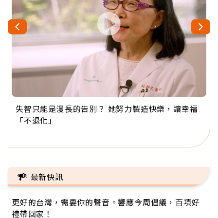
失智只能是漫長的告別？ 她努力製造快樂，讓幸福
來自剛果的巧克力神父 為台灣奉獻36年 「台灣是我
63歲卸矽谷副總、搬回台灣找快樂！「蛋黃哥小
104歲打破金氏世界紀錄 成為全球最年長羽球選
事業巔峰他選擇追夢…黑手阿伯拉小提琴還登上小
「不退化」
的家，我連作夢都講台語！」
丑」走進安養院，逗樂上萬爺奶：退休後才開始真
手，分享長壽的秘密原來是「這個」
巨蛋！連CNN都大讚！
正的人生
最新快訊
更好的台灣，需要你的聲音。響應今周倡議，百項好
禮帶回家！