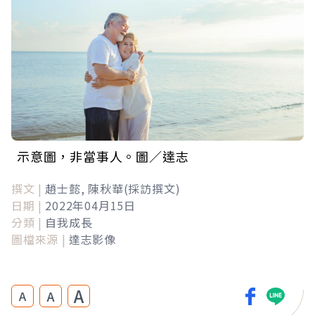
示意圖，非當事人。圖／達志
撰文 |
趙士懿, 陳秋華(採訪撰文)
日期 |
2022年04月15日
分類 |
自我成長
圖檔來源 |
達志影像
A
A
A