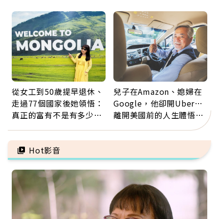
留給未來的自己
手」：靠2檢查揪出9成地
雷
從女工到50歲提早退休、
兒子在Amazon、媳婦在
走過77個國家後她領悟：
Google，他卻開Uber…
真正的富有不是有多少
離開美國前的人生體悟：
錢，而是擁有選擇人生的
好的壞的都不會永遠
自由
Hot影音