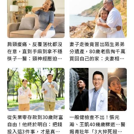
肩頸痠痛、反覆落枕都沒
妻子走後竟冒出陌生弟弟
在意，直到手麻到拿不穩
分遺產，80歲老翁掏千萬
筷子…醫：頸神經壓迫上
買回自己的家：夫妻相守
身，打破固定姿勢才是關
60年，卻輸給一個名字
鍵
從失業零存款到30歲財富
一般健檢查不出！張元
自由！他終於明白：把錢
瀚、王凱40幾歲驟逝…醫
投入這3件事，才是真正
揭青壯年「3大猝死殺