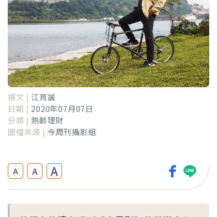
撰文 |
江育誠
日期 |
2020年07月07日
分類 |
熟齡理財
圖檔來源 |
今周刊攝影組
A
A
A