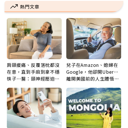
熱門文章
肩頸痠痛、反覆落枕都沒
兒子在Amazon、媳婦在
在意，直到手麻到拿不穩
Google，他卻開Uber…
筷子…醫：頸神經壓迫上
離開美國前的人生體悟：
身，打破固定姿勢才是關
好的壞的都不會永遠
鍵