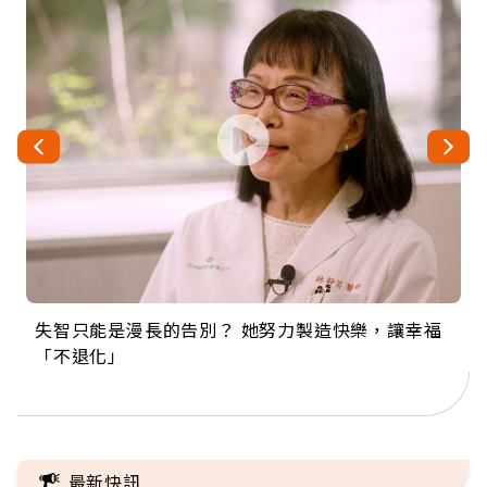
失智只能是漫長的告別？ 她努力製造快樂，讓幸福
來自剛果的巧克力神父 為台灣奉獻36年 「台灣是我
63歲卸矽谷副總、搬回台灣找快樂！「蛋黃哥小
104歲打破金氏世界紀錄 成為全球最年長羽球選
事業巔峰他選擇追夢…黑手阿伯拉小提琴還登上小
「不退化」
的家，我連作夢都講台語！」
丑」走進安養院，逗樂上萬爺奶：退休後才開始真
手，分享長壽的秘密原來是「這個」
巨蛋！連CNN都大讚！
正的人生
最新快訊