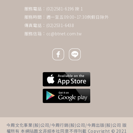
服務電話：(02)2581-6196 按 1
服務時間：週一至五09:00~17:30例假日除外
傳真電話：(02)2531-6438
服務信箱：
cc@btnet.com.tw
Facebook icon
Line icon
下一則 ＋
理財要輕鬆，退休後常盤點，但
今周文化事業(股)公司/今周行銷(股)公司/今周出版(股)公司 版
不用天天盯盤！切記股票不是戀
權所有 本網站圖文非經本社同意不得刊載 Copyright © 2021