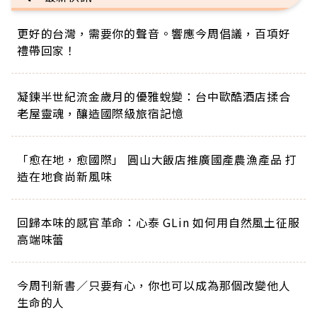
更好的台灣，需要你的聲音。響應今周倡議，百項好
禮帶回家！
凝鍊半世紀流金歲月的優雅蛻變：台中歐酷酒店揉合
老屋靈魂，釀造國際級旅宿記憶
「愈在地，愈國際」 圓山大飯店推廣國產農漁產品 打
造在地食尚新風味
回歸本味的感官革命：心泰 GLin 如何用自然風土征服
高端味蕾
今周刊新書／只要有心，你也可以成為那個改變他人
生命的人