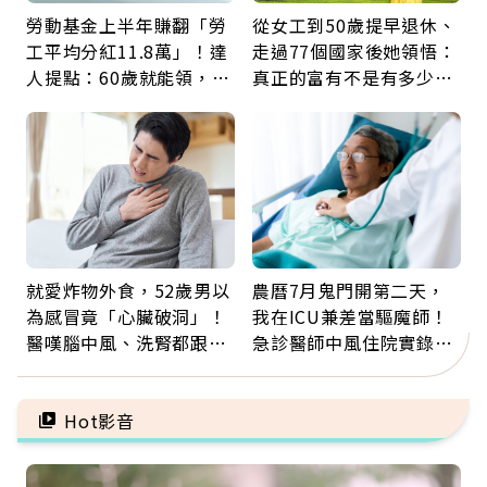
勞動基金上半年賺翻「勞
從女工到50歲提早退休、
工平均分紅11.8萬」！達
走過77個國家後她領悟：
人提點：60歲就能領，重
真正的富有不是有多少
新就業還有隱藏版退休金
錢，而是擁有選擇人生的
自由
就愛炸物外食，52歲男以
農曆7月鬼門開第二天，
為感冒竟「心臟破洞」！
我在ICU兼差當驅魔師！
醫嘆腦中風、洗腎都跟它
急診醫師中風住院實錄：
有關：4警訊是心臟在呼
那些怪物原來叫譫妄
救
Hot影音