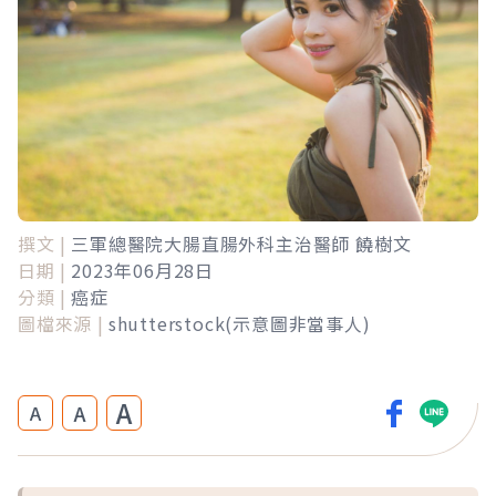
撰文 |
三軍總醫院大腸直腸外科主治醫師 饒樹文
日期 |
2023年06月28日
分類 |
癌症
圖檔來源 |
shutterstock(示意圖非當事人)
A
A
A