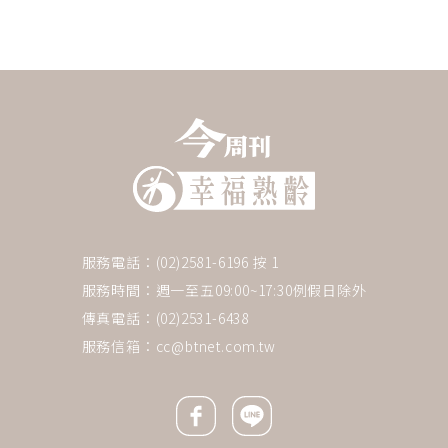
服務電話：(02)2581-6196 按 1
服務時間：週一至五09:00~17:30例假日除外
傳真電話：(02)2531-6438
服務信箱：
cc@btnet.com.tw
下一則 ＋
防癌用吃的！遠離大腸直腸癌，
醫師建議常吃7類食物
Facebook icon
Line icon