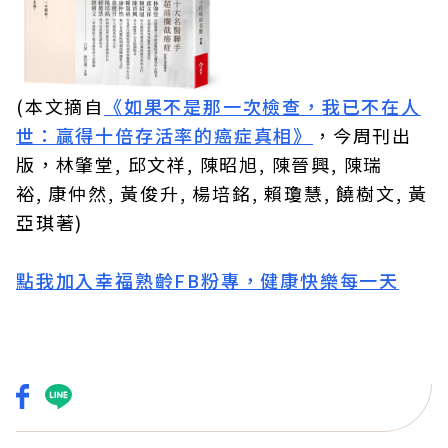
(本文摘自
《如果不是那一次檢查，我已不在人
世：贏得十倍存活率的癌症真相》
，今周刊出
版，林肇堂, 邱文祥, 陳昭旭, 陳晉興, 陳瑞
裕, 康仲然, 黃俊升, 楊培銘, 賴瓊慧, 饒樹文, 黃
亞琪著)
點我加入幸福熟齡FB粉專，健康快樂每一天