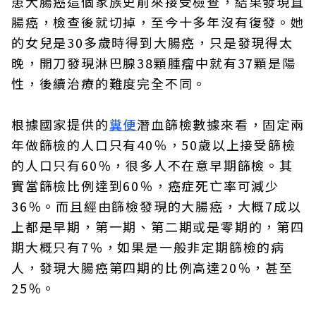
患大腸癌這個家族史前來接受檢查，結果發現直
腸癌，檢查後就切掉，至今十多年沒有復發。她
的女兒是30多歲時得到大腸癌，只是發現得太
晚，開刀發現淋巴腺38顆腫瘤中就有37顆是陽
性，後續治療的難度完全不同。
根據國家提供的
糞便
潛血篩檢數據來看，固定兩
年做篩檢的人口只有40％，50歲以上接受篩檢
的人口只有60％，很多人不在意早期篩檢。其
實當篩檢比例達到60％，癌症死亡率可減少
36％。而且經由篩檢發現的大腸癌，大概7成以
上都是早期，第一期、第二期或是零期的，第四
期大概只有7％，如果是一般非定期篩檢的病
人，發現大腸癌第四期的比例高達20％，甚至
25％。