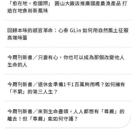
「愈在地，愈國際」 圓山大飯店推廣國產農漁產品 打
造在地食尚新風味
回歸本味的感官革命：心泰 GLin 如何用自然風土征服
高端味蕾
今周刊新書／只要有心，你也可以成為那個改變他人
生命的人
今周刊新書／退休金準備1千1百萬夠用嗎？如何擁有
「不窮」的第三人生？
今周刊新書／來到生命盡頭，人人都想有「尊嚴」的
離去！但「尊嚴」能如何守護？