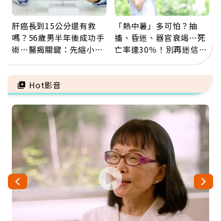
肝癌長到15公分還有救
「熱中暑」多可怕？抽
嗎？56歲男半年後成功手
搐、昏迷、器官衰竭…死
術…醫揭關鍵：先縮小腫
亡率達30％！別再迷信
瘤再談根治
「擦酒精、吃退燒藥」，
5招才能真救命
Hot影音