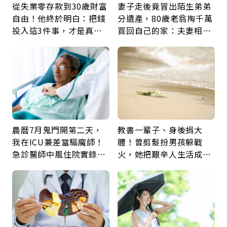
從失業零存款到30歲財富
妻子走後竟冒出陌生弟弟
自由！他終於明白：把錢
分遺產，80歲老翁掏千萬
投入這3件事，才是真正
買回自己的家：夫妻相守
留給未來的自己
60年，卻輸給一個名字
農曆7月鬼門開第二天，
教書一輩子、身後捐大
我在ICU兼差當驅魔師！
體！曾剪髮扮男孩躲戰
急診醫師中風住院實錄：
火，她把艱辛人生活成風
那些怪物原來叫譫妄
景：生命價值在於成為祝
福