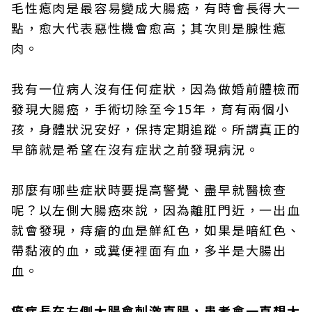
毛性瘜肉是最容易變成大腸癌，有時會長得大一
點，愈大代表惡性機會愈高；其次則是腺性瘜
肉。
我有一位病人沒有任何症狀，因為做婚前體檢而
發現大腸癌，手術切除至今15年，育有兩個小
孩，身體狀況安好，保持定期追蹤。所謂真正的
早篩就是希望在沒有症狀之前發現病況。
那麼有哪些症狀時要提高警覺、盡早就醫檢查
呢？以左側大腸癌來說，因為離肛門近，一出血
就會發現，痔瘡的血是鮮紅色，如果是暗紅色、
帶黏液的血，或糞便裡面有血，多半是大腸出
血。
癌症長在左側大腸會刺激直腸，患者會一直想大