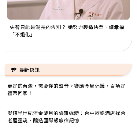
失智只能是漫長的告別？ 她努力製造快樂，讓幸福
來自剛果的巧克力神父 為台灣奉獻36年 「台灣是我
63歲卸矽谷副總、搬回台灣找快樂！「蛋黃哥小
104歲打破金氏世界紀錄 成為全球最年長羽球選
事業巔峰他選擇追夢…黑手阿伯拉小提琴還登上小
「不退化」
的家，我連作夢都講台語！」
丑」走進安養院，逗樂上萬爺奶：退休後才開始真
手，分享長壽的秘密原來是「這個」
巨蛋！連CNN都大讚！
正的人生
最新快訊
更好的台灣，需要你的聲音。響應今周倡議，百項好
禮帶回家！
凝鍊半世紀流金歲月的優雅蛻變：台中歐酷酒店揉合
老屋靈魂，釀造國際級旅宿記憶