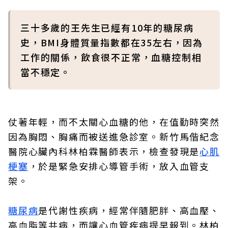
三十多歲的王先生已經有10年的糖尿病
史，BMI身體質量指數都在35左右，因為
工作的關係，飲食很不正常，血糖控制相
當不穩定。
仗著年輕，而不太關心血糖的他，在值勤時突然
因為胸悶、胸痛而被送進急診室。新竹馬偕紀念
醫院心臟內科林柏霖醫師表示，檢查發現是
心肌
梗塞
，於是緊急安排心導管手術，放入血管支
架。
糖尿病
是代謝性疾病，經常伴隨肥胖、高血壓、
高血脂等共病，而讓心血管疾病提早報到。林柏