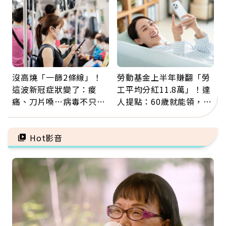
福
注意
沒高燒「一篩2條線」！
勞動基金上半年賺翻「勞
這波新冠症狀變了：痠
工平均分紅11.8萬」！達
痛、刀片嗓…病毒不只攻
人提點：60歲就能領，重
肺，三高族恐引發全身血
新就業還有隱藏版退休金
管發炎
Hot影音