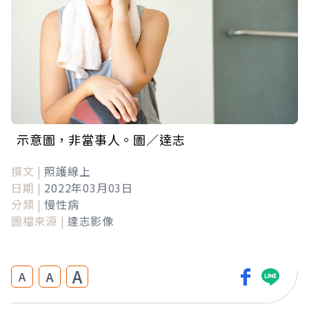
示意圖，非當事人。圖／達志
撰文 |
照護線上
日期 |
2022年03月03日
分類 |
慢性病
圖檔來源 |
達志影像
A
A
A