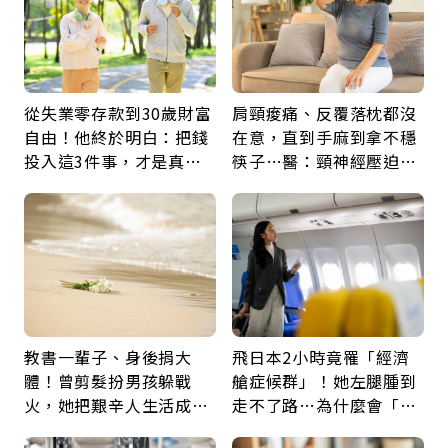
從失業零存款到30歲財富
肩頸痠痛、反覆落枕都沒
自由！他終於明白：把錢
在意，直到手麻到拿不穩
投入這3件事，才是真正
筷子…醫：頸神經壓迫上
留給未來的自己
身，打破固定姿勢才是關
鍵
教書一輩子、身後捐大
飛日本2小時竟罹「經濟
體！曾剪髮扮男孩躲戰
艙症候群」！她左腿腫到
火，她把艱辛人生活成風
走不了路…為什麼會「靜
景：生命價值在於成為祝
脈血栓」？醫示警7種人