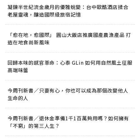
凝鍊半世紀流金歲月的優雅蛻變：台中歐酷酒店揉合
老屋靈魂，釀造國際級旅宿記憶
「愈在地，愈國際」 圓山大飯店推廣國產農漁產品 打
造在地食尚新風味
回歸本味的感官革命：心泰 GLin 如何用自然風土征服
高端味蕾
今周刊新書／只要有心，你也可以成為那個改變他人
生命的人
今周刊新書／退休金準備1千1百萬夠用嗎？如何擁有
「不窮」的第三人生？