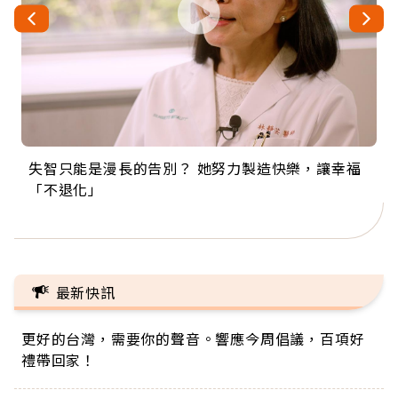
失智只能是漫長的告別？ 她努力製造快樂，讓幸福
來自剛果的巧克力神父 為台灣奉獻36年 「台灣是我
63歲卸矽谷副總、搬回台灣找快樂！「蛋黃哥小
104歲打破金氏世界紀錄 成為全球最年長羽球選
事業巔峰他選擇追夢…黑手阿伯拉小提琴還登上小
「不退化」
的家，我連作夢都講台語！」
丑」走進安養院，逗樂上萬爺奶：退休後才開始真
手，分享長壽的秘密原來是「這個」
巨蛋！連CNN都大讚！
正的人生
最新快訊
更好的台灣，需要你的聲音。響應今周倡議，百項好
禮帶回家！