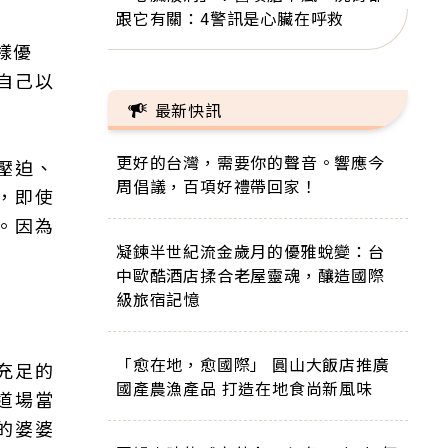
跟它有關：4警訊是心臟在呼救
樣優
自己以
最新快訊
更好的台灣，需要你的聲音。響應今
壓迫、
周倡議，百項好禮帶回家！
，即使
。因為
凝鍊半世紀流金歲月的優雅蛻變：台
中歐酷酒店揉合老屋靈魂，釀造國際
級旅宿記憶
「愈在地，愈國際」 圓山大飯店推廣
充足的
國產農漁產品 打造在地食尚新風味
道場當
的婆婆