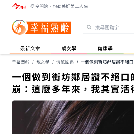
從今開始，勾勒美好第二人生
最新文章
靚女學
健康學
幸福熟齡
/
靚女學
/
情感關係
/
一個做到街坊鄰居讚不絕口
一個做到街坊鄰居讚不絕口
崩：這麼多年來，我其實活