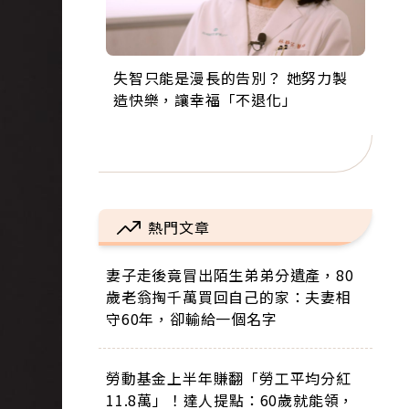
失智只能是漫長的告別？ 她努力製
來自剛果的巧克力神父 為台灣奉獻
63歲卸矽谷副總、搬回台灣找快
104歲打破金氏世界紀錄 成為全球
事業巔峰他選擇追夢…黑手阿伯拉
造快樂，讓幸福「不退化」
36年 「台灣是我的家，我連作夢都
樂！「蛋黃哥小丑」走進安養院，
最年長羽球選手，分享長壽的秘密
小提琴還登上小巨蛋！連CNN都大
講台語！」
逗樂上萬爺奶：退休後才開始真正
原來是「這個」
讚！
的人生
熱門文章
妻子走後竟冒出陌生弟弟分遺產，80
歲老翁掏千萬買回自己的家：夫妻相
守60年，卻輸給一個名字
勞動基金上半年賺翻「勞工平均分紅
11.8萬」！達人提點：60歲就能領，