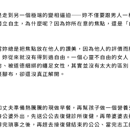
是走到另一個極端的變相逼迫——妳不僅要跟男人一
獨立自主，為什麼呢？因為妳所在意的焦點，還是「
當妳總是把焦點放在他人的讚美，因為他人的評價而
，妳從來就沒有得到過自由。一個心靈不自由的女人
坊、被道德綑綁的纏足女性，其實並沒有太大的區別
裹腳布，卻還沒真正解開。
和丈夫準備熱騰騰的現做早餐，再幫孩子做一個營養
接公婆外出，先送公公去復健診所復健，再帶婆婆去
辦完瑣事之後，再趕去接復健結束的公公、當完志工