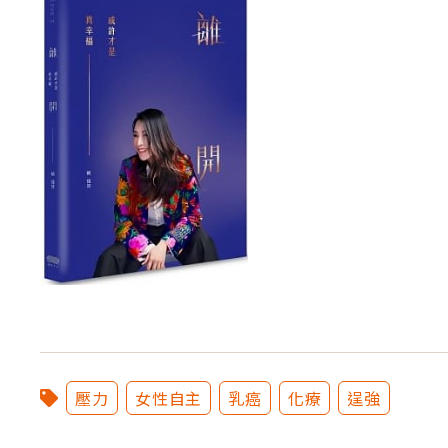
壓力
女性自主
乳癌
化療
逞強