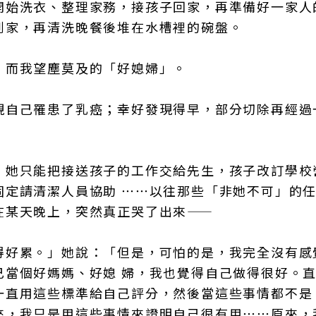
開始洗衣、整理家務，接孩子回家，再準備好一家人
到家，再清洗晚餐後堆在水槽裡的碗盤。
，而我望塵莫及的「好媳婦」。
現自己罹患了乳癌；幸好發現得早，部分切除再經過
，她只能把接送孩子的工作交給先生，孩子改訂學校
固定請清潔人員協助 ⋯⋯以往那些「非她不可」的
在某天晚上，突然真正哭了出來——
得好累。」她說：「但是，可怕的是，我完全沒有感
己當個好媽媽、好媳 婦，我也覺得自己做得很好。
一直用這些標準給自己評分，然後當這些事情都不是
來，我只是用這些事情來證明自己很有用⋯⋯原來，