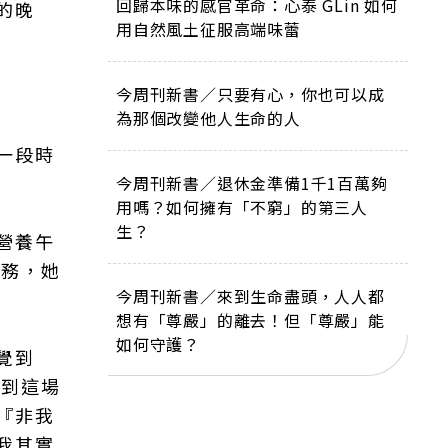
回歸本味的感官革命：心泰 GLin 如何
的晚
用自然風土征服高端味蕾
今周刊新書／只要有心，你也可以成
為那個改變他人生命的人
一段時
今周刊新書／退休金準備1千1百萬夠
用嗎？如何擁有「不窮」的第三人
生？
營養午
任務，她
今周刊新書／來到生命盡頭，人人都
想有「尊嚴」的離去！但「尊嚴」能
如何守護？
覺到
直到這場
『非我
我其實