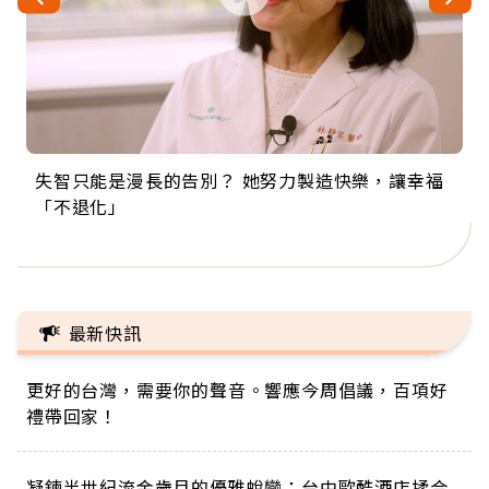
失智只能是漫長的告別？ 她努力製造快樂，讓幸福
來自剛果的巧克力神父 為台灣奉獻36年 「台灣是我
63歲卸矽谷副總、搬回台灣找快樂！「蛋黃哥小
104歲打破金氏世界紀錄 成為全球最年長羽球選
事業巔峰他選擇追夢…黑手阿伯拉小提琴還登上小
「不退化」
的家，我連作夢都講台語！」
丑」走進安養院，逗樂上萬爺奶：退休後才開始真
手，分享長壽的秘密原來是「這個」
巨蛋！連CNN都大讚！
正的人生
最新快訊
更好的台灣，需要你的聲音。響應今周倡議，百項好
禮帶回家！
凝鍊半世紀流金歲月的優雅蛻變：台中歐酷酒店揉合