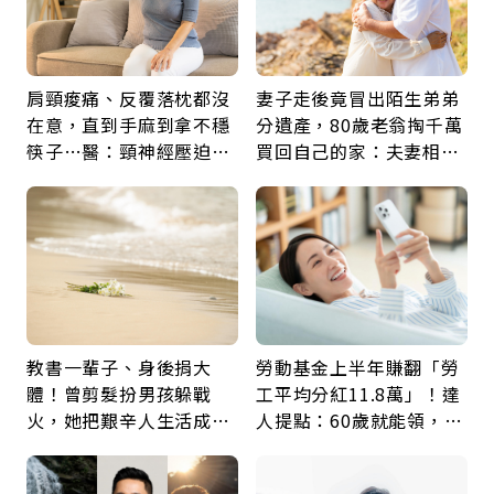
肩頸痠痛、反覆落枕都沒
妻子走後竟冒出陌生弟弟
在意，直到手麻到拿不穩
分遺產，80歲老翁掏千萬
筷子…醫：頸神經壓迫上
買回自己的家：夫妻相守
身，打破固定姿勢才是關
60年，卻輸給一個名字
鍵
教書一輩子、身後捐大
勞動基金上半年賺翻「勞
體！曾剪髮扮男孩躲戰
工平均分紅11.8萬」！達
火，她把艱辛人生活成風
人提點：60歲就能領，重
景：生命價值在於成為祝
新就業還有隱藏版退休金
福