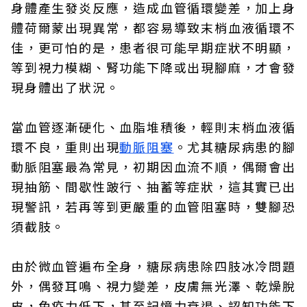
身體產生發炎反應，造成血管循環變差，加上身
體荷爾蒙出現異常，都容易導致末梢血液循環不
佳，更可怕的是，患者很可能早期症狀不明顯，
等到視力模糊、腎功能下降或出現腳麻，才會發
現身體出了狀況。
當血管逐漸硬化、血脂堆積後，輕則末梢血液循
環不良，重則出現
動脈阻塞
。尤其糖尿病患的腳
動脈阻塞最為常見，初期因血流不順，偶爾會出
現抽筋、間歇性跛行、抽蓄等症狀，這其實已出
現警訊，若再等到更嚴重的血管阻塞時，雙腳恐
須截肢。
由於微血管遍布全身，糖尿病患除四肢冰冷問題
外，偶發耳鳴、視力變差，皮膚無光澤、乾燥脫
皮，免疫力低下，甚至記憶力衰退、認知功能下