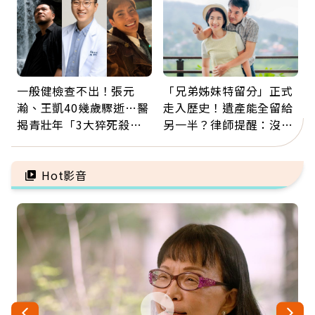
一般健檢查不出！張元
「兄弟姊妹特留分」正式
瀚、王凱40幾歲驟逝…醫
走入歷史！遺產能全留給
揭青壯年「3大猝死殺
另一半？律師提醒：沒做
手」：靠2檢查揪出9成地
「1件事」照樣白忙
雷
Hot影音