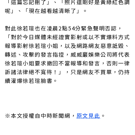
「這篇忘記刪了」、「照片還剛好是黃綠紅色調
呢」、「現在越看越清晰了」。
對此徐若瑄也在凌晨2點54分緊急聲明否認，
「對於今日媒體未經證實影射或以不實爆料方式
報導影射徐若瑄小姐，以及網路網友惡意詆毀、
轉述、攻擊的發言指控，威威巖娛樂公司將代表
徐若瑄小姐要求撤回不當報導和發言，否則一律
訴諸法律絕不寬待！」，只是網友不買單，仍持
續灌爆徐若瑄臉書。
※本文授權自中時新聞網，
原文見此
。