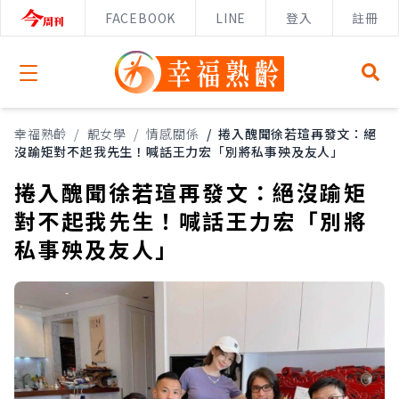
FACEBOOK
LINE
登入
註冊
Open menu
幸福熟齡
/
靚女學
/
情感關係
/
捲入醜聞徐若瑄再發文：絕
沒踰矩對不起我先生！喊話王力宏「別將私事殃及友人」
捲入醜聞徐若瑄再發文：絕沒踰矩
對不起我先生！喊話王力宏「別將
私事殃及友人」