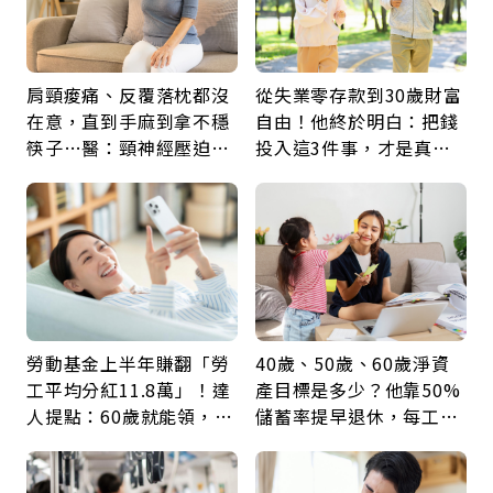
肩頸痠痛、反覆落枕都沒
從失業零存款到30歲財富
在意，直到手麻到拿不穩
自由！他終於明白：把錢
筷子…醫：頸神經壓迫上
投入這3件事，才是真正
身，打破固定姿勢才是關
留給未來的自己
鍵
勞動基金上半年賺翻「勞
40歲、50歲、60歲淨資
工平均分紅11.8萬」！達
產目標是多少？他靠50%
人提點：60歲就能領，重
儲蓄率提早退休，每工作
新就業還有隱藏版退休金
1年買下1年自由