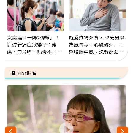
沒高燒「一篩2條線」！
就愛炸物外食，52歲男以
這波新冠症狀變了：痠
為感冒竟「心臟破洞」！
痛、刀片嗓…病毒不只攻
醫嘆腦中風、洗腎都跟它
肺，三高族恐引發全身血
有關：4警訊是心臟在呼
管發炎
救
Hot影音