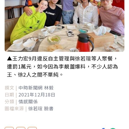
▲王力宏9月違反自主管理與徐若瑄等人聚餐，
遭罰1萬元，如今因為李靚蕾爆料，不少人認為
王、徐2人之間不單純。
撰文 |
中時新聞網 林毅
日期 |
2021年12月18日
分類 |
情感關係
圖檔來源 |
徐若瑄 臉書