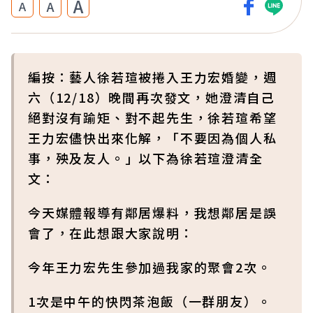
A
A
A
編按：藝人徐若瑄被捲入王力宏婚變，週
六（12/18）晚間再次發文，她澄清自己
絕對沒有踰矩、對不起先生，徐若瑄希望
王力宏儘快出來化解，「不要因為個人私
事，殃及友人。」以下為徐若瑄澄清全
文：
今天媒體報導有鄰居爆料，我想鄰居是誤
會了，在此想跟大家說明：
今年王力宏先生參加過我家的聚會2次。
1次是中午的快閃茶泡飯（一群朋友）。