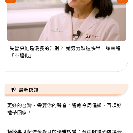
失智只能是漫長的告別？ 她努力製造快樂，讓幸福
來自剛果的巧克力神父 為台灣奉獻36年 「台灣是我
63歲卸矽谷副總、搬回台灣找快樂！「蛋黃哥小
104歲打破金氏世界紀錄 成為全球最年長羽球選
事業巔峰他選擇追夢…黑手阿伯拉小提琴還登上小
「不退化」
的家，我連作夢都講台語！」
丑」走進安養院，逗樂上萬爺奶：退休後才開始真
手，分享長壽的秘密原來是「這個」
巨蛋！連CNN都大讚！
正的人生
最新快訊
更好的台灣，需要你的聲音。響應今周倡議，百項好
禮帶回家！
凝鍊半世紀流金歲月的優雅蛻變：台中歐酷酒店揉合