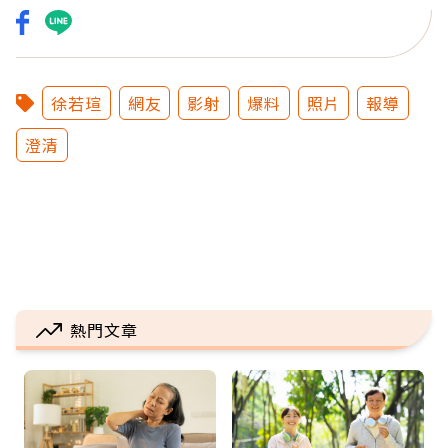
徐若瑄
網友
影射
爆料
照片
報導
澄清
熱門文章