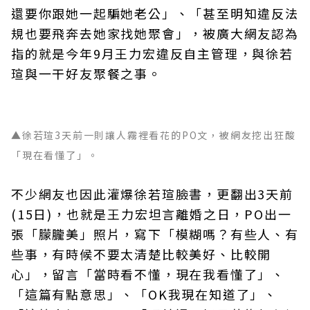
還要你跟她一起騙她老公」、「甚至明知違反法
規也要飛奔去她家找她聚會」，被廣大網友認為
指的就是今年9月王力宏違反自主管理，與徐若
瑄與一干好友聚餐之事。
▲徐若瑄3天前一則讓人霧裡看花的PO文，被網友挖出狂酸
「現在看懂了」。
不少網友也因此灌爆徐若瑄臉書，更翻出3天前
(15日)，也就是王力宏坦言離婚之日，PO出一
張「朦朧美」照片，寫下「模糊嗎？有些人、有
些事，有時候不要太清楚比較美好、比較開
心」，留言「當時看不懂，現在我看懂了」、
「這篇有點意思」、「OK我現在知道了」、