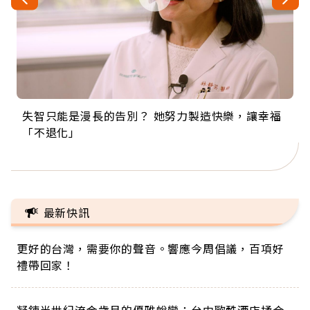
失智只能是漫長的告別？ 她努力製造快樂，讓幸福
來自剛果的巧克力神父 為台灣奉獻36年 「台灣是我
63歲卸矽谷副總、搬回台灣找快樂！「蛋黃哥小
104歲打破金氏世界紀錄 成為全球最年長羽球選
事業巔峰他選擇追夢…黑手阿伯拉小提琴還登上小
「不退化」
的家，我連作夢都講台語！」
丑」走進安養院，逗樂上萬爺奶：退休後才開始真
手，分享長壽的秘密原來是「這個」
巨蛋！連CNN都大讚！
正的人生
最新快訊
更好的台灣，需要你的聲音。響應今周倡議，百項好
禮帶回家！