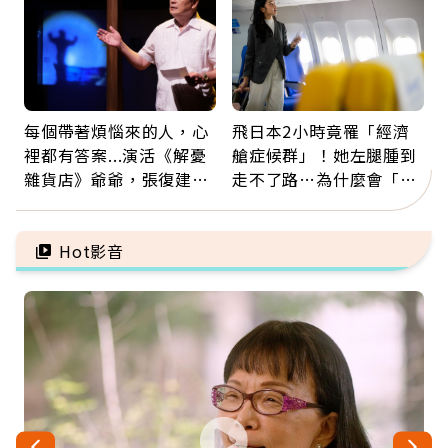
每個帶著煩惱來的人，心
飛日本2小時竟罹「經濟
裡都有答案...演活《解憂
艙症候群」！她左腿腫到
雜貨店》爺爺，張復建：
走不了路…為什麼會「靜
放下執著不是認輸，而是
脈血栓」？醫示警7種人
善待自己
注意
Hot影音