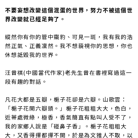
不要妄想改變這個混蛋的世界，努力不被這個世
界改變就已經足夠了。
縱然你有你的管中窺豹、可見一斑，我有我的浩
然正氣、正義凜然。我不想藐視你的思想，你也
休想詆毀我的世界。
汪曾祺(中國當代作家)老先生曾在書裡寫過這一
段有趣的對話。
凡花大都是五瓣，梔子花卻是六瓣。山歌雲：
「梔子花開六瓣頭。」梔子花粗粗大大，色白，
近蒂處微綠，極香，香氣簡直有點叫人受不了，
我的家鄉人說是「碰鼻子香」。梔子花粗粗大
大，又香得撣都撣不開，於是為文雅人不取，以