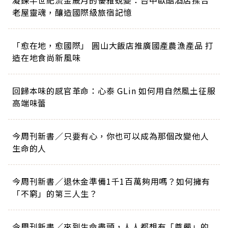
凝鍊半世紀流金歲月的優雅蛻變：台中歐酷酒店揉合
老屋靈魂，釀造國際級旅宿記憶
「愈在地，愈國際」 圓山大飯店推廣國產農漁產品 打
造在地食尚新風味
回歸本味的感官革命：心泰 GLin 如何用自然風土征服
高端味蕾
今周刊新書／只要有心，你也可以成為那個改變他人
生命的人
今周刊新書／退休金準備1千1百萬夠用嗎？如何擁有
「不窮」的第三人生？
今周刊新書／來到生命盡頭，人人都想有「尊嚴」的