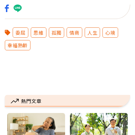
委屈
思維
孤獨
情商
人生
心境
幸福熟齡
熱門文章