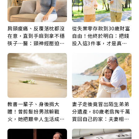
肩頸痠痛、反覆落枕都沒
從失業零存款到30歲財富
在意，直到手麻到拿不穩
自由！他終於明白：把錢
筷子…醫：頸神經壓迫上
投入這3件事，才是真正
身，打破固定姿勢才是關
留給未來的自己
鍵
教書一輩子、身後捐大
妻子走後竟冒出陌生弟弟
體！曾剪髮扮男孩躲戰
分遺產，80歲老翁掏千萬
火，她把艱辛人生活成風
買回自己的家：夫妻相守
景：生命價值在於成為祝
60年，卻輸給一個名字
福