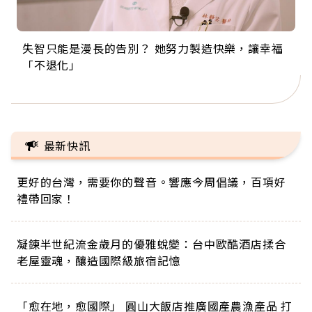
失智只能是漫長的告別？ 她努力製造快樂，讓幸福
來自剛果的巧克力神父 為台灣奉獻36年 「台灣是我
63歲卸矽谷副總、搬回台灣找快樂！「蛋黃哥小
104歲打破金氏世界紀錄 成為全球最年長羽球選
事業巔峰他選擇追夢…黑手阿伯拉小提琴還登上小
「不退化」
的家，我連作夢都講台語！」
丑」走進安養院，逗樂上萬爺奶：退休後才開始真
手，分享長壽的秘密原來是「這個」
巨蛋！連CNN都大讚！
正的人生
最新快訊
更好的台灣，需要你的聲音。響應今周倡議，百項好
禮帶回家！
凝鍊半世紀流金歲月的優雅蛻變：台中歐酷酒店揉合
老屋靈魂，釀造國際級旅宿記憶
「愈在地，愈國際」 圓山大飯店推廣國產農漁產品 打