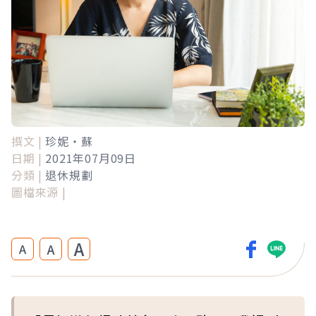
撰文 |
珍妮・蘇
日期 |
2021年07月09日
分類 |
退休規劃
圖檔來源 |
A
A
A