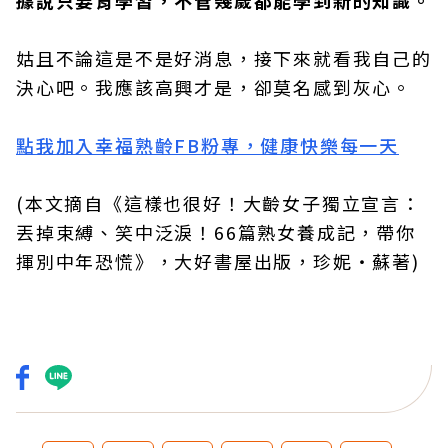
據說只要肯學習，不管幾歲都能學到新的知識。
姑且不論這是不是好消息，接下來就看我自己的
決心吧。我應該高興才是，卻莫名感到灰心。
點我加入幸福熟齡FB粉專，健康快樂每一天
(本文摘自《這樣也很好！大齡女子獨立宣言：
丟掉束縛、笑中泛淚！66篇熟女養成記，帶你
揮別中年恐慌》，大好書屋出版，珍妮・蘇著)