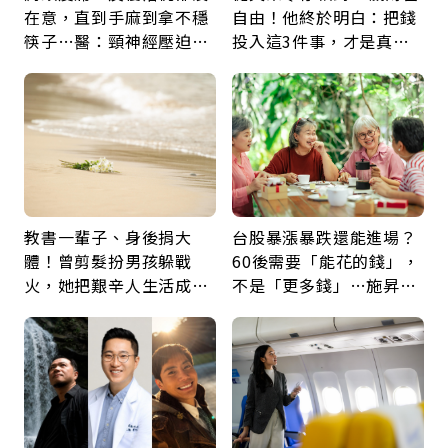
在意，直到手麻到拿不穩
自由！他終於明白：把錢
筷子…醫：頸神經壓迫上
投入這3件事，才是真正
身，打破固定姿勢才是關
留給未來的自己
鍵
教書一輩子、身後捐大
台股暴漲暴跌還能進場？
體！曾剪髮扮男孩躲戰
60後需要「能花的錢」，
火，她把艱辛人生活成風
不是「更多錢」…施昇
景：生命價值在於成為祝
輝：退休族最適合這種股
福
票