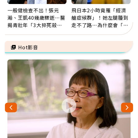
一般健檢查不出！張元
飛日本2小時竟罹「經濟
瀚、王凱40幾歲驟逝…醫
艙症候群」！她左腿腫到
揭青壯年「3大猝死殺
走不了路…為什麼會「靜
手」：靠2檢查揪出9成地
脈血栓」？醫示警7種人
雷
注意
Hot影音