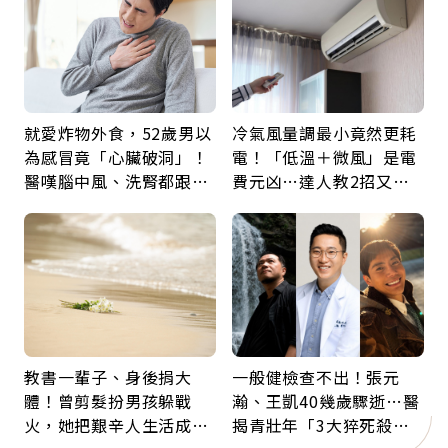
就愛炸物外食，52歲男以
冷氣風量調最小竟然更耗
為感冒竟「心臟破洞」！
電！「低溫＋微風」是電
醫嘆腦中風、洗腎都跟它
費元凶…達人教2招又涼
有關：4警訊是心臟在呼
又省電
救
教書一輩子、身後捐大
一般健檢查不出！張元
體！曾剪髮扮男孩躲戰
瀚、王凱40幾歲驟逝…醫
火，她把艱辛人生活成風
揭青壯年「3大猝死殺