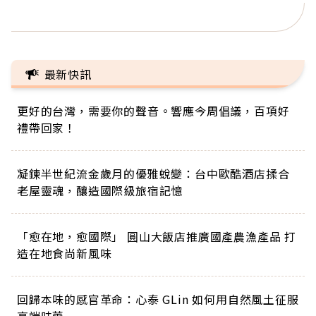
正的人生
最新快訊
更好的台灣，需要你的聲音。響應今周倡議，百項好
禮帶回家！
凝鍊半世紀流金歲月的優雅蛻變：台中歐酷酒店揉合
老屋靈魂，釀造國際級旅宿記憶
「愈在地，愈國際」 圓山大飯店推廣國產農漁產品 打
造在地食尚新風味
回歸本味的感官革命：心泰 GLin 如何用自然風土征服