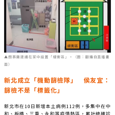
▲顏慕庸建議在家中設置「緩衝區」。（圖：翻攝自直播畫
面）
新北成立「機動篩檢隊」 侯友宜：
篩檢不是「標籤化」
新北市在10日新增本土病例112例，多集中在中
和、板橋、三重、永和等疫情熱區，累計總確診