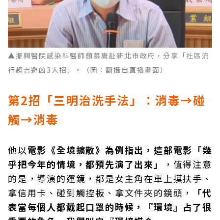
▲振興醫院感染科醫師顏慕庸赴新北市政府，分享「社區流
行趨吉避凶3大招」。（圖：翻攝自直播畫面）
第2
招「三明治洗手法」：消毒→碰
觸→消毒
他以
電影《全境擴散》為例指出，這部電影「幾
乎把今年的情境，都預先演了出來」
，值得注意
的是，導演的運鏡，都是女主角在車上摸扶手、
拿信用卡、碰到觸控板、拿文件夾的鏡頭，
「代
表當每個人都戴起口罩的時候，『環境』占了很