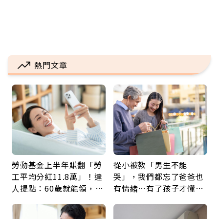
熱門文章
勞動基金上半年賺翻「勞
從小被教「男生不能
工平均分紅11.8萬」！達
哭」，我們都忘了爸爸也
人提點：60歲就能領，重
有情緒…有了孩子才懂：
新就業還有隱藏版退休金
父親節最珍貴禮物是一句
久違的關心