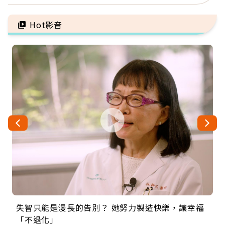
景：生命價值在於成為祝
手」：靠2檢查揪出9成地
福
雷
Hot影音
失智只能是漫長的告別？ 她努力製造快樂，讓幸福
來自剛果的巧克力神父 為台灣奉獻36年 「台灣是我
63歲卸矽谷副總、搬回台灣找快樂！「蛋黃哥小
104歲打破金氏世界紀錄 成為全球最年長羽球選
事業巔峰他選擇追夢…黑手阿伯拉小提琴還登上小
「不退化」
的家，我連作夢都講台語！」
丑」走進安養院，逗樂上萬爺奶：退休後才開始真
手，分享長壽的秘密原來是「這個」
巨蛋！連CNN都大讚！