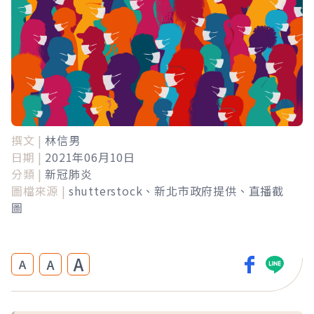
撰文 |
林信男
日期 |
2021年06月10日
分類 |
新冠肺炎
圖檔來源 |
shutterstock、新北市政府提供、直播截
圖
A
A
A