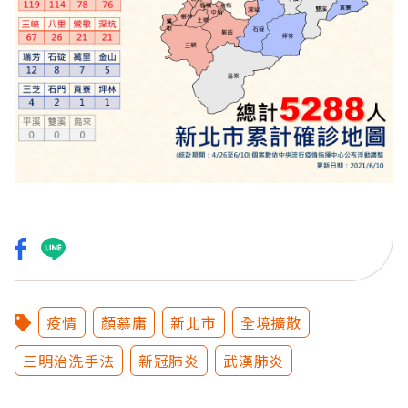
疫情
顏慕庸
新北市
全境擴散
三明治洗手法
新冠肺炎
武漢肺炎