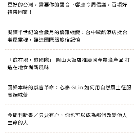
更好的台灣，需要你的聲音。響應今周倡議，百項好
禮帶回家！
凝鍊半世紀流金歲月的優雅蛻變：台中歐酷酒店揉合
老屋靈魂，釀造國際級旅宿記憶
「愈在地，愈國際」 圓山大飯店推廣國產農漁產品 打
造在地食尚新風味
回歸本味的感官革命：心泰 GLin 如何用自然風土征服
高端味蕾
今周刊新書／只要有心，你也可以成為那個改變他人
生命的人