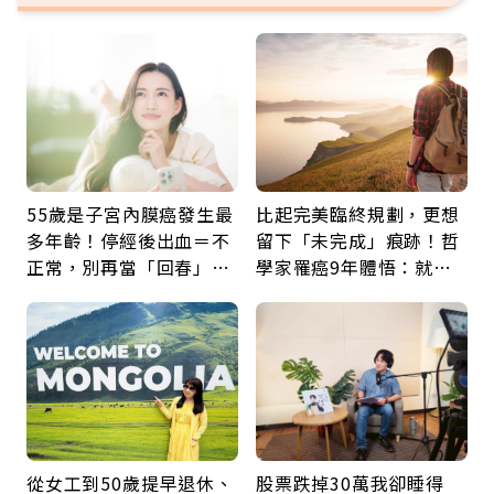
55歲是子宮內膜癌發生最
比起完美臨終規劃，更想
多年齡！停經後出血＝不
留下「未完成」痕跡！哲
正常，別再當「回春」…
學家罹癌9年體悟：就算
每年3檢查保命：早期治
給人添麻煩，我仍想與明
癒率達9成5
天相遇
從女工到50歲提早退休、
股票跌掉30萬我卻睡得