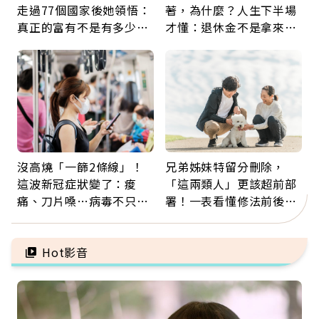
走過77個國家後她領悟：
著，為什麼？人生下半場
真正的富有不是有多少
才懂：退休金不是拿來拚
錢，而是擁有選擇人生的
翻倍，投資可以輸，人生
自由
不能賭
沒高燒「一篩2條線」！
兄弟姊妹特留分刪除，
這波新冠症狀變了：痠
「這兩類人」更該超前部
痛、刀片嗓…病毒不只攻
署！一表看懂修法前後差
肺，三高族恐引發全身血
異：沒留遺囑手足反而分
管發炎
更多
Hot影音