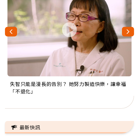
失智只能是漫長的告別？ 她努力製造快樂，讓幸福
來自剛果的巧克力神父 為台灣奉獻36年 「台灣是我
63歲卸矽谷副總、搬回台灣找快樂！「蛋黃哥小
104歲打破金氏世界紀錄 成為全球最年長羽球選
事業巔峰他選擇追夢…黑手阿伯拉小提琴還登上小
「不退化」
的家，我連作夢都講台語！」
丑」走進安養院，逗樂上萬爺奶：退休後才開始真
手，分享長壽的秘密原來是「這個」
巨蛋！連CNN都大讚！
正的人生
最新快訊