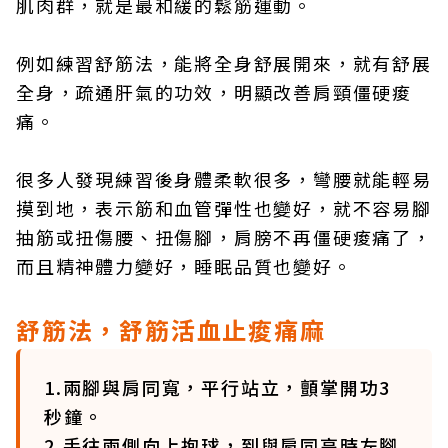
肌肉群，就是最和緩的鬆筋運動。
例如練習舒筋法，能將全身舒展開來，就有舒展
全身，疏通肝氣的功效，明顯改善肩頸僵硬痠
痛。
很多人發現練習後身體柔軟很多，彎腰就能輕易
摸到地，表示筋和血管彈性也變好，就不容易腳
抽筋或扭傷腰、扭傷腳，肩膀不再僵硬痠痛了，
而且精神體力變好，睡眠品質也變好。
舒筋法，舒筋活血止痠痛麻
1.兩腳與肩同寬，平行站立，顫掌開功3
秒鐘。
2.手往兩側向上抱球，到與肩同高時左腳