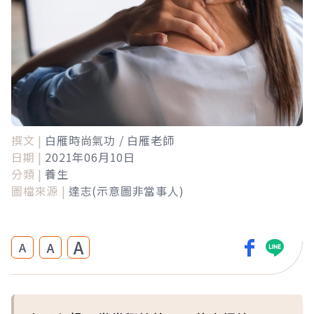
撰文 |
白雁時尚氣功 / 白雁老師
日期 |
2021年06月10日
分類 |
養生
圖檔來源 |
達志(示意圖非當事人)
A
A
A