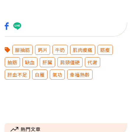
腳抽筋
鈣片
牛奶
肌肉痠痛
筋痠
抽筋
缺血
肝臟
肩頸僵硬
代謝
肝血不足
白雁
氣功
幸福熟齡
熱門文章