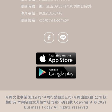
服務時間：週一至五09:00~17:30例假日除外
傳真電話：(02)2531-6438
服務信箱：
cc@btnet.com.tw
Facebook icon
Line icon
下一則 ＋
新冠病毒最愛攻擊肺！白雁教這
今周文化事業(股)公司/今周行銷(股)公司/今周出版(股)公司 版
招居家養護肺，同步消除肩頸腰
權所有 本網站圖文非經本社同意不得刊載 Copyright © 2021
痛、胸悶咳嗽
Business Today All rights reserved