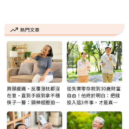
熱門文章
肩頸痠痛、反覆落枕都沒
從失業零存款到30歲財富
在意，直到手麻到拿不穩
自由！他終於明白：把錢
筷子…醫：頸神經壓迫上
投入這3件事，才是真正
身，打破固定姿勢才是關
留給未來的自己
鍵