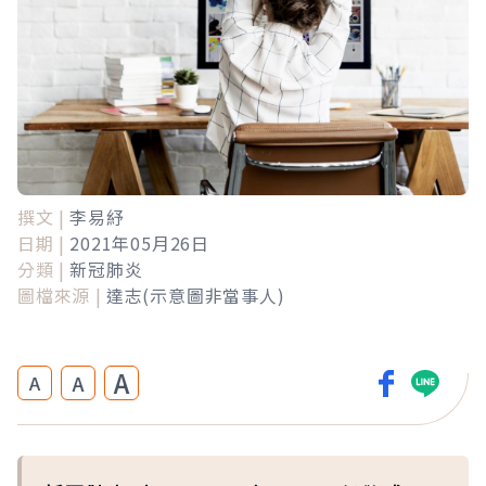
撰文 |
李易紓
日期 |
2021年05月26日
分類 |
新冠肺炎
圖檔來源 |
達志(示意圖非當事人)
A
A
A