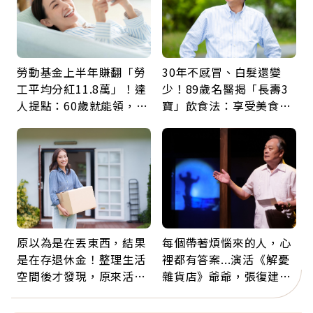
勞動基金上半年賺翻「勞
30年不感冒、白髮還變
工平均分紅11.8萬」！達
少！89歲名醫揭「長壽3
人提點：60歲就能領，重
寶」飲食法：享受美食不
新就業還有隱藏版退休金
忌口，偶爾也該吃點肉
原以為是在丟東西，結果
每個帶著煩惱來的人，心
是在存退休金！整理生活
裡都有答案...演活《解憂
空間後才發現，原來活得
雜貨店》爺爺，張復建：
這麼輕鬆也能存錢
放下執著不是認輸，而是
善待自己