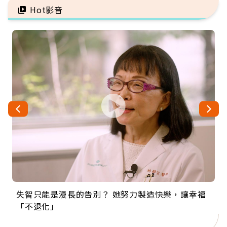
Hot影音
失智只能是漫長的告別？ 她努力製造快樂，讓幸福
來自剛果的巧克力神父 為台灣奉獻36年 「台灣是我
63歲卸矽谷副總、搬回台灣找快樂！「蛋黃哥小
104歲打破金氏世界紀錄 成為全球最年長羽球選
事業巔峰他選擇追夢…黑手阿伯拉小提琴還登上小
「不退化」
的家，我連作夢都講台語！」
丑」走進安養院，逗樂上萬爺奶：退休後才開始真
手，分享長壽的秘密原來是「這個」
巨蛋！連CNN都大讚！
正的人生