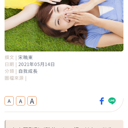
撰文 |
宋曉東
日期 |
2021年05月14日
分類 |
自我成長
圖檔來源 |
A
A
A