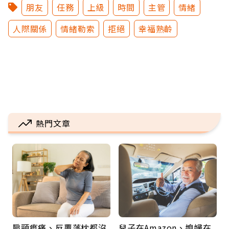
朋友
任務
上級
時間
主管
情緒
人際關係
情緒勒索
拒絕
幸福熟齡
熱門文章
肩頸痠痛、反覆落枕都沒
兒子在Amazon、媳婦在