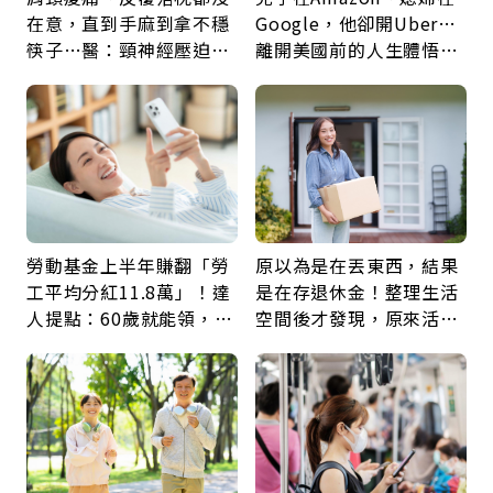
在意，直到手麻到拿不穩
Google，他卻開Uber…
筷子…醫：頸神經壓迫上
離開美國前的人生體悟：
身，打破固定姿勢才是關
好的壞的都不會永遠
鍵
勞動基金上半年賺翻「勞
原以為是在丟東西，結果
工平均分紅11.8萬」！達
是在存退休金！整理生活
人提點：60歲就能領，重
空間後才發現，原來活得
新就業還有隱藏版退休金
這麼輕鬆也能存錢