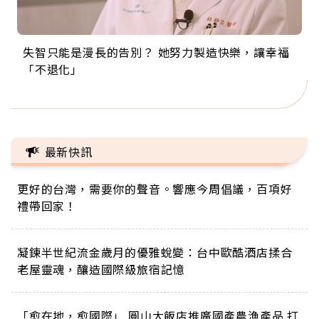
失智只能是漫長的告別？ 她努力製造快樂，讓幸福
來自剛果的巧克力神父 為台灣奉獻36年 「台灣是我
63歲卸矽谷副總、搬回台灣找快樂！「蛋黃哥小
104歲打破金氏世界紀錄 成為全球最年長羽球選
事業巔峰他選擇追夢…黑手阿伯拉小提琴還登上小
「不退化」
的家，我連作夢都講台語！」
丑」走進安養院，逗樂上萬爺奶：退休後才開始真
手，分享長壽的秘密原來是「這個」
巨蛋！連CNN都大讚！
正的人生
最新快訊
更好的台灣，需要你的聲音。響應今周倡議，百項好
禮帶回家！
凝鍊半世紀流金歲月的優雅蛻變：台中歐酷酒店揉合
老屋靈魂，釀造國際級旅宿記憶
「愈在地，愈國際」 圓山大飯店推廣國產農漁產品 打