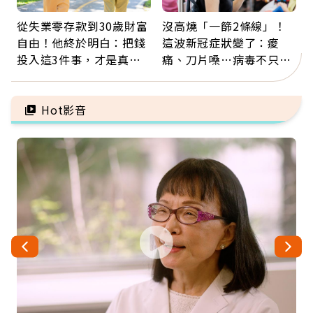
從失業零存款到30歲財富
沒高燒「一篩2條線」！
自由！他終於明白：把錢
這波新冠症狀變了：痠
投入這3件事，才是真正
痛、刀片嗓…病毒不只攻
留給未來的自己
肺，三高族恐引發全身血
管發炎
Hot影音