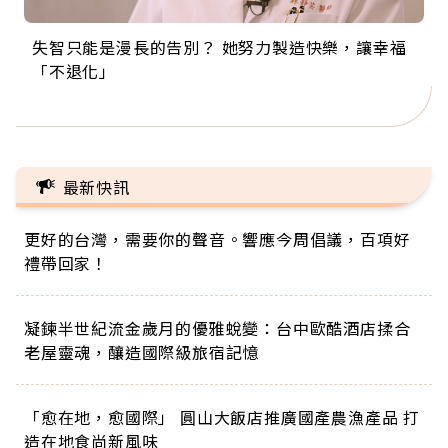
失智只能是漫長的告別？ 她努力製造快樂，讓幸福
來自剛果的巧克力神父 為台灣奉獻36年 「台灣是我
63歲卸矽谷副總、搬回台灣找快樂！「蛋黃哥小
104歲打破金氏世界紀錄 成為全球最年長羽球選
事業巔峰他選擇追夢…黑手阿伯拉小提琴還登上小
「不退化」
的家，我連作夢都講台語！」
丑」走進安養院，逗樂上萬爺奶：退休後才開始真
手，分享長壽的秘密原來是「這個」
巨蛋！連CNN都大讚！
正的人生
最新快訊
更好的台灣，需要你的聲音。響應今周倡議，百項好
禮帶回家！
凝鍊半世紀流金歲月的優雅蛻變：台中歐酷酒店揉合
老屋靈魂，釀造國際級旅宿記憶
「愈在地，愈國際」 圓山大飯店推廣國產農漁產品 打
造在地食尚新風味