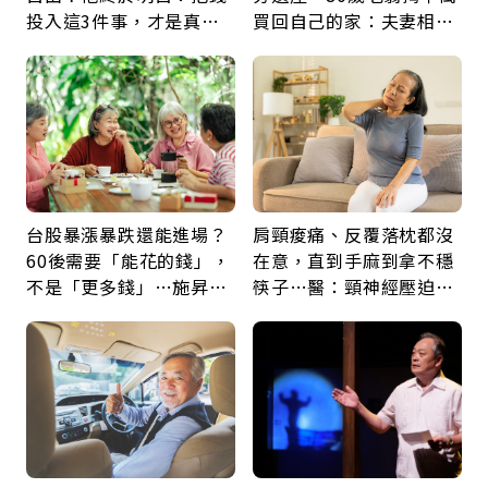
投入這3件事，才是真正
買回自己的家：夫妻相守
留給未來的自己
60年，卻輸給一個名字
台股暴漲暴跌還能進場？
肩頸痠痛、反覆落枕都沒
60後需要「能花的錢」，
在意，直到手麻到拿不穩
不是「更多錢」…施昇
筷子…醫：頸神經壓迫上
輝：退休族最適合這種股
身，打破固定姿勢才是關
票
鍵