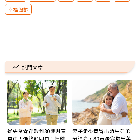
幸福熟齡
熱門文章
從失業零存款到30歲財富
妻子走後竟冒出陌生弟弟
自由！他終於明白：把錢
分遺產，80歲老翁掏千萬