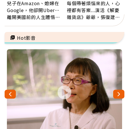
兒子在Amazon、媳婦在
每個帶著煩惱來的人，心
Google，他卻開Uber…
裡都有答案...演活《解憂
離開美國前的人生體悟：
雜貨店》爺爺，張復建：
好的壞的都不會永遠
放下執著不是認輸，而是
善待自己
Hot影音