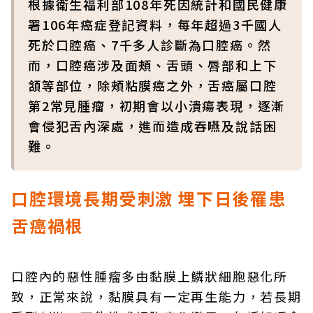
根據衛生福利部108年死因統計和國民健康
署106年癌症登記資料，每年超過3千國人
死於口腔癌、7千多人診斷為口腔癌。然
而，口腔癌涉及面頰、舌頭、唇部和上下
頷等部位，除頰粘膜癌之外，舌癌屬口腔
第2常見腫瘤，初期會以小潰瘍表現，逐漸
會侵犯舌內深處，進而造成吞嚥及說話困
難。
口腔環境長期受刺激 埋下日後罹患
舌癌禍根
口腔內的惡性腫瘤多由黏膜上鱗狀細胞惡化所
致，正常來說，黏膜具有一定再生能力，若長期