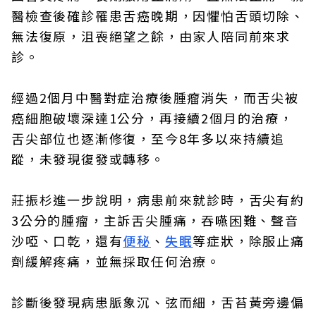
醫檢查後確診罹患舌癌晚期，因懼怕舌頭切除、
無法復原，沮喪絕望之餘，由家人陪同前來求
診。
經過2個月中醫對症治療後腫瘤消失，而舌尖被
癌細胞破壞深達1公分，再接續2個月的治療，
舌尖部位也逐漸修復，至今8年多以來持續追
蹤，未發現復發或轉移。
莊振杉進一步說明，病患前來就診時，舌尖有約
3公分的腫瘤，主訴舌尖腫痛，吞嚥困難、聲音
沙啞、口乾，還有
便秘
、
失眠
等症狀，除服止痛
劑緩解疼痛，並無採取任何治療。
診斷後發現病患脈象沉、弦而細，舌苔黃旁邊偏