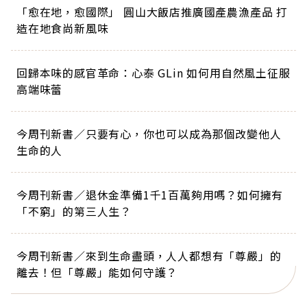
「愈在地，愈國際」 圓山大飯店推廣國產農漁產品 打
造在地食尚新風味
回歸本味的感官革命：心泰 GLin 如何用自然風土征服
高端味蕾
今周刊新書／只要有心，你也可以成為那個改變他人
生命的人
今周刊新書／退休金準備1千1百萬夠用嗎？如何擁有
「不窮」的第三人生？
今周刊新書／來到生命盡頭，人人都想有「尊嚴」的
離去！但「尊嚴」能如何守護？