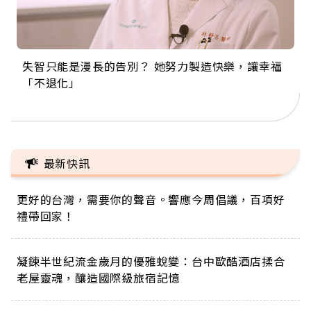
失智只能是漫長的告別？ 她努力製造快樂，讓幸福
來自剛果的巧克力神父 為台灣奉獻36年 「台灣是我
63歲卸矽谷副總、搬回台灣找快樂！「蛋黃哥小
104歲打破金氏世界紀錄 成為全球最年長羽球選
事業巔峰他選擇追夢…黑手阿伯拉小提琴還登上小
「不退化」
的家，我連作夢都講台語！」
丑」走進安養院，逗樂上萬爺奶：退休後才開始真
手，分享長壽的秘密原來是「這個」
巨蛋！連CNN都大讚！
正的人生
最新快訊
更好的台灣，需要你的聲音。響應今周倡議，百項好
禮帶回家！
凝鍊半世紀流金歲月的優雅蛻變：台中歐酷酒店揉合
老屋靈魂，釀造國際級旅宿記憶