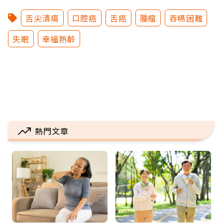
舌尖潰瘍
口腔癌
舌癌
腫瘤
吞嚥困難
失眠
幸福熟齡
熱門文章