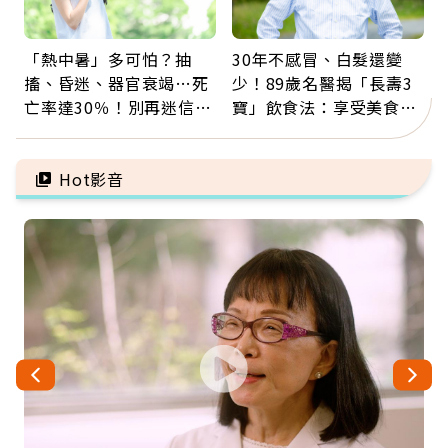
「熱中暑」多可怕？抽
30年不感冒、白髮還變
搐、昏迷、器官衰竭…死
少！89歲名醫揭「長壽3
亡率達30％！別再迷信
寶」飲食法：享受美食不
「擦酒精、吃退燒藥」，
忌口，偶爾也該吃點肉
5招才能真救命
Hot影音