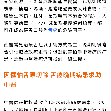
受到刺激，可能造成細胞產生變異，包括如嚼食
檳榔、抽煙、喝酒、經常吃過燙或太辣食物、口
腔衛生不良、蛀牙、長期裝置不適合的假牙、人
類乳突病毒（HPV）感染及暴露輻射線等，都
可能成為罹患口腔內
舌癌
的危險因子。
西醫常見治療舌癌以手術方式為主，晚期術後常
合併化療及放療處置；但對於害怕手術治療的病
患，透過中醫治療仍可找到一線生機。
因懼怕舌頭切除 舌癌晚期病患求助
中醫
中醫師莊振杉曾收治1名求診時66歲病患，最初
因舌尖疼痛，長期服用止痛劑一直無法止痛，就