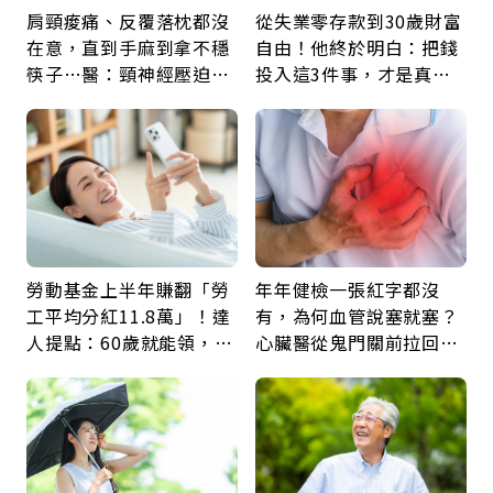
肩頸痠痛、反覆落枕都沒
從失業零存款到30歲財富
在意，直到手麻到拿不穩
自由！他終於明白：把錢
筷子…醫：頸神經壓迫上
投入這3件事，才是真正
身，打破固定姿勢才是關
留給未來的自己
鍵
勞動基金上半年賺翻「勞
年年健檢一張紅字都沒
工平均分紅11.8萬」！達
有，為何血管說塞就塞？
人提點：60歲就能領，重
心臟醫從鬼門關前拉回病
新就業還有隱藏版退休金
人：會不會心梗要看對數
字