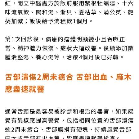
紅，開立中醫處方於飯前服用紫根牡蠣湯、十六
味流氣飲、陽和湯、浙貝、夏枯草、蒲公英、龍
葵加減；飯後給予消積飲1個月。
第1次回診後，病患的瘤體明顯變小且吞嚥正
常、精神體力恢復、症狀大幅改善。後續添加散
腫潰堅湯、養心湯等，治療4個月後已好轉。
舌部潰傷2周未癒合 舌部出血、麻木
應盡速就醫
通常舌頭是最容易被診斷和根治的器官，如果感
覺有異樣應提高警覺，包括相同位置的舌部潰瘍
逾2周未癒合、舌部觸摸有硬塊、持續感覺舌部
麻木或舌部有出血等，皆應盡速就醫檢查。