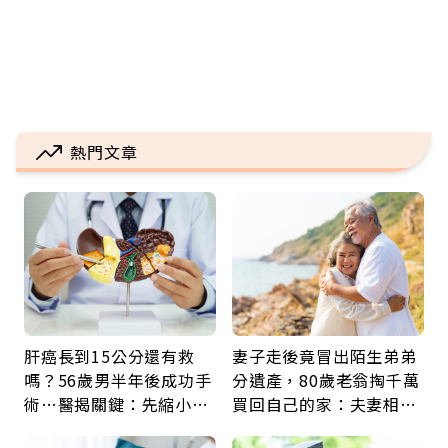
熱門文章
肝癌長到15公分還有救
妻子走後竟冒出陌生弟弟
嗎？56歲男半年後成功手
分遺產，80歲老翁掏千萬
術…醫揭關鍵：先縮小腫
買回自己的家：夫妻相守
瘤再談根治
60年，卻輸給一個名字