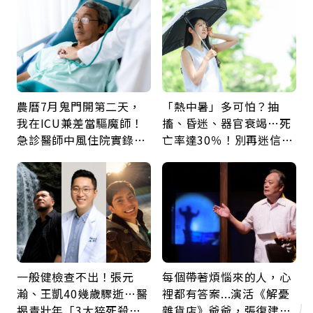
農曆7月鬼門開第二天，
「熱中暑」多可怕？抽
我在ICU兼差當驅魔師！
搐、昏迷、器官衰竭…死
急診醫師中風住院實錄：
亡率達30％！別再迷信
那些怪物原來叫譫妄
「擦酒精、吃退燒藥」，
5招才能真救命
一般健檢查不出！張元
每個帶著煩惱來的人，心
瀚、王凱40幾歲驟逝…醫
裡都有答案...演活《解憂
揭青壯年「3大猝死殺
雜貨店》爺爺，張復建：