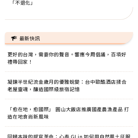
「不退化」
的家，我連作夢都講台語！」
丑」走進安養院，逗樂上萬爺奶：退休後才開始真
手，分享長壽的秘密原來是「這個」
巨蛋！連CNN都大讚！
正的人生
最新快訊
更好的台灣，需要你的聲音。響應今周倡議，百項好
禮帶回家！
凝鍊半世紀流金歲月的優雅蛻變：台中歐酷酒店揉合
老屋靈魂，釀造國際級旅宿記憶
「愈在地，愈國際」 圓山大飯店推廣國產農漁產品 打
造在地食尚新風味
回歸本味的感官革命：心泰 GLin 如何用自然風土征服