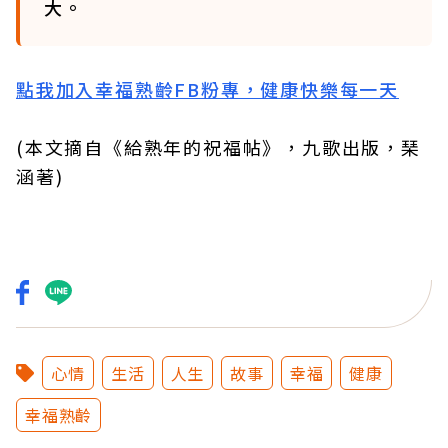
大。
點我加入幸福熟齡FB粉專，健康快樂每一天
(本文摘自《給熟年的祝福帖》，九歌出版，琹
涵著)
心情
生活
人生
故事
幸福
健康
幸福熟齡