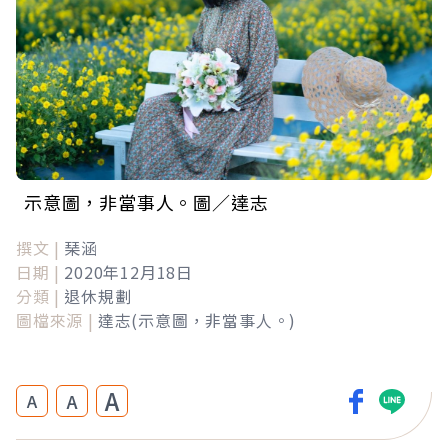
示意圖，非當事人。圖／達志
撰文 |
琹涵
日期 |
2020年12月18日
分類 |
退休規劃
圖檔來源 |
達志(示意圖，非當事人。)
A
A
A