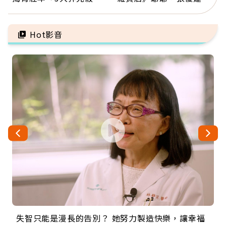
手」：靠2檢查揪出9成地
放下執著不是認輸，而是
雷
善待自己
Hot影音
失智只能是漫長的告別？ 她努力製造快樂，讓幸福
來自剛果的巧克力神父 為台灣奉獻36年 「台灣是我
63歲卸矽谷副總、搬回台灣找快樂！「蛋黃哥小
104歲打破金氏世界紀錄 成為全球最年長羽球選
事業巔峰他選擇追夢…黑手阿伯拉小提琴還登上小