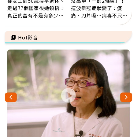
從女工到50歲提早退休、
沒高燒「一篩2條線」！
走過77個國家後她領悟：
這波新冠症狀變了：痠
真正的富有不是有多少
痛、刀片嗓…病毒不只攻
錢，而是擁有選擇人生的
肺，三高族恐引發全身血
自由
管發炎
Hot影音