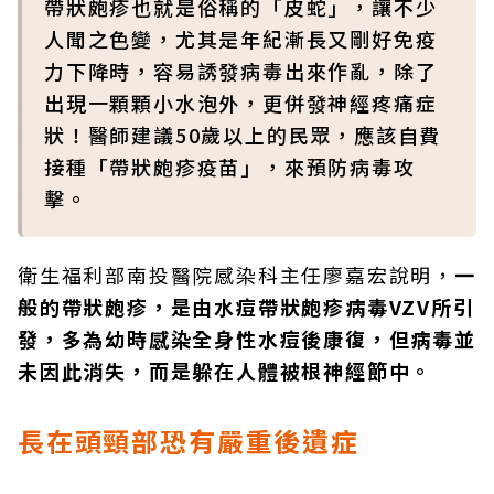
帶狀皰疹也就是俗稱的「皮蛇」，讓不少
人聞之色變，尤其是年紀漸長又剛好免疫
力下降時，容易誘發病毒出來作亂，除了
出現一顆顆小水泡外，更併發神經疼痛症
狀！醫師建議50歲以上的民眾，應該自費
接種「帶狀皰疹疫苗」，來預防病毒攻
擊。
衛生福利部南投醫院感染科主任廖嘉宏說明，
一
般的帶狀皰疹，是由水痘帶狀皰疹病毒VZV所引
發，多為幼時感染全身性水痘後康復，但病毒並
未因此消失，而是躲在人體被根神經節中。
長在頭頸部恐有嚴重後遺症