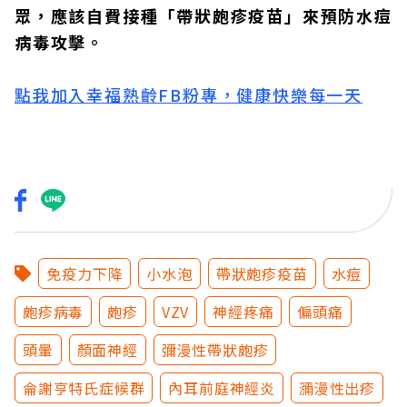
眾，應該自費接種「帶狀皰疹疫苗」來預防水痘
病毒攻擊。
點我加入幸福熟齡FB粉專，健康快樂每一天
免疫力下降
小水泡
帶狀皰疹疫苗
水痘
皰疹病毒
皰疹
VZV
神經疼痛
偏頭痛
頭暈
顏面神經
彌漫性帶狀皰疹
侖謝亨特氏症候群
內耳前庭神經炎
瀰漫性出疹