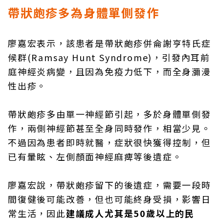
帶狀皰疹多為身體單側發作
廖嘉宏表示，該患者是帶狀皰疹併侖謝亨特氏症
候群(Ramsay Hunt Syndrome)，引發內耳前
庭神經炎病變，且因為免疫力低下，而全身瀰漫
性出疹。
帶狀皰疹多由單一神經節引起，多於身體單側發
作，兩側神經節甚至全身同時發作，相當少見。
不過因為患者即時就醫，症狀很快獲得控制，但
已有暈眩、左側顏面神經麻痺等後遺症。
廖嘉宏說，帶狀皰疹留下的後遺症，需要一段時
間復健後可能改善，但也可能終身受損，影響日
常生活，因此
建議成人尤其是50歲以上的民