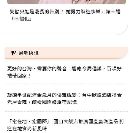
失智只能是漫長的告別？ 她努力製造快樂，讓幸福
來自剛果的巧克力神父 為台灣奉獻36年 「台灣是我
63歲卸矽谷副總、搬回台灣找快樂！「蛋黃哥小
104歲打破金氏世界紀錄 成為全球最年長羽球選
事業巔峰他選擇追夢…黑手阿伯拉小提琴還登上小
「不退化」
的家，我連作夢都講台語！」
丑」走進安養院，逗樂上萬爺奶：退休後才開始真
手，分享長壽的秘密原來是「這個」
巨蛋！連CNN都大讚！
正的人生
最新快訊
更好的台灣，需要你的聲音。響應今周倡議，百項好
禮帶回家！
凝鍊半世紀流金歲月的優雅蛻變：台中歐酷酒店揉合
老屋靈魂，釀造國際級旅宿記憶
「愈在地，愈國際」 圓山大飯店推廣國產農漁產品 打
造在地食尚新風味