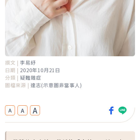
撰文 |
李易紓
日期 |
2020年10月21日
分類 |
疑難雜症
圖檔來源 |
達志(示意圖非當事人)
A
A
A