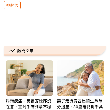
神經節
熱門文章
肩頸痠痛、反覆落枕都沒
妻子走後竟冒出陌生弟弟
在意，直到手麻到拿不穩
分遺產，80歲老翁掏千萬