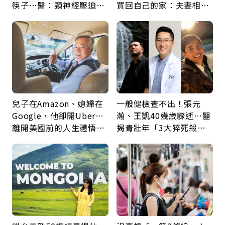
筷子…醫：頸神經壓迫上
買回自己的家：夫妻相守
身，打破固定姿勢才是關
60年，卻輸給一個名字
鍵
兒子在Amazon、媳婦在
一般健檢查不出！張元
Google，他卻開Uber…
瀚、王凱40幾歲驟逝…醫
離開美國前的人生體悟：
揭青壯年「3大猝死殺
好的壞的都不會永遠
手」：靠2檢查揪出9成地
雷