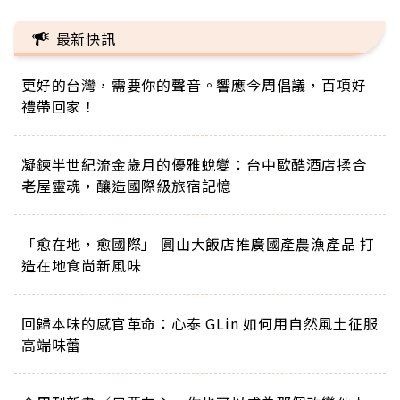
最新快訊
更好的台灣，需要你的聲音。響應今周倡議，百項好
禮帶回家！
凝鍊半世紀流金歲月的優雅蛻變：台中歐酷酒店揉合
老屋靈魂，釀造國際級旅宿記憶
「愈在地，愈國際」 圓山大飯店推廣國產農漁產品 打
造在地食尚新風味
回歸本味的感官革命：心泰 GLin 如何用自然風土征服
高端味蕾