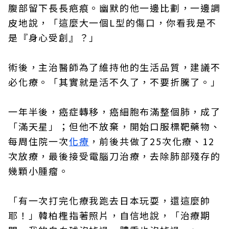
腹部留下長長疤痕。幽默的他一邊比劃，一邊調
皮地說，「這麼大一個L型的傷口，你看我是不
是『身心受創』？」
術後，主治醫師為了維持他的生活品質，建議不
必化療。「其實就是活不久了，不要折騰了。」
一年半後，癌症轉移，癌細胞布滿整個肺，成了
「滿天星」；但他不放棄，開始口服標靶藥物、
每周住院一次
化療
，前後共做了25次化療、12
次放療，最後接受電腦刀治療，去除肺部殘存的
幾顆小腫瘤。
「有一次打完化療我跑去日本玩耍，還這麼帥
耶！」韓柏檉指著照片，自信地說，「治療期