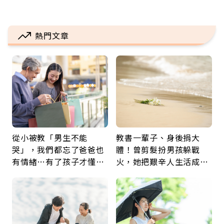
熱門文章
從小被教「男生不能
教書一輩子、身後捐大
哭」，我們都忘了爸爸也
體！曾剪髮扮男孩躲戰
有情緒…有了孩子才懂：
火，她把艱辛人生活成風
父親節最珍貴禮物是一句
景：生命價值在於成為祝
久違的關心
福