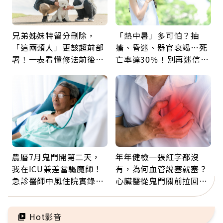
兄弟姊妹特留分刪除，
「熱中暑」多可怕？抽
「這兩類人」更該超前部
搐、昏迷、器官衰竭…死
署！一表看懂修法前後差
亡率達30％！別再迷信
異：沒留遺囑手足反而分
「擦酒精、吃退燒藥」，
更多
5招才能真救命
農曆7月鬼門開第二天，
年年健檢一張紅字都沒
我在ICU兼差當驅魔師！
有，為何血管說塞就塞？
急診醫師中風住院實錄：
心臟醫從鬼門關前拉回病
那些怪物原來叫譫妄
人：會不會心梗要看對數
字
Hot影音