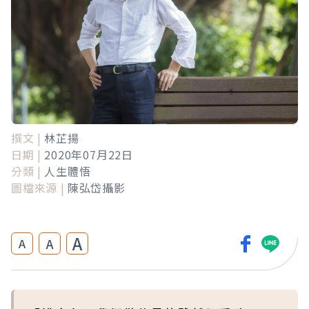
撰文 |
林芷揚
日期 |
2020年07月22日
分類 |
人生體悟
圖檔來源 |
陳弘岱攝影
A
A
A