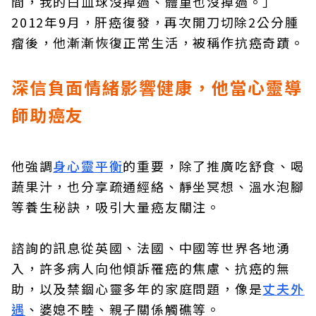
間，我的白血球沒掉過、體重也沒掉過。」
2012年9月，肝癌復發，再次開刀切除2公分腫
瘤後，他漸漸恢復正常生活，被稱作抗癌奇蹟。
深信負面情緒影響健康，他當心靈導
師助癌友
他強調
身心靈平衡
的重要，除了推廣吃舒食、喝
蔬果汁，也分享疏通經絡、靜坐冥想、溫水泡腳
等養生秘訣，吸引大量癌友關注。
諮詢的訊息從英國、法國、中國等世界各地湧
入，許多病人向他傾訴罹癌的焦慮、抗癌的無
助，以及禁錮心靈多年的家庭問題，像是
丈夫外
遇
、婆媳不睦、親子關係觸礁等。