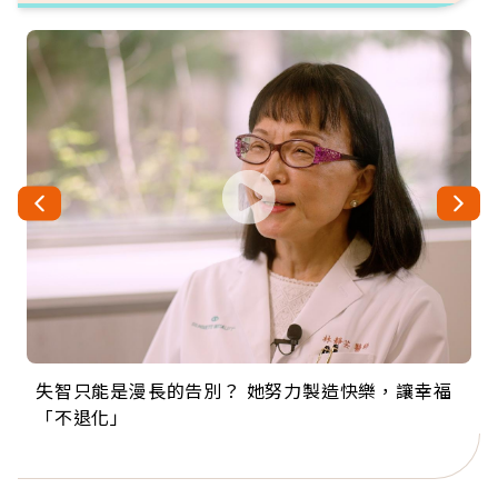
失智只能是漫長的告別？ 她努力製造快樂，讓幸福
來自剛果的巧克力神父 為台灣奉獻36年 「台灣是我
63歲卸矽谷副總、搬回台灣找快樂！「蛋黃哥小
104歲打破金氏世界紀錄 成為全球最年長羽球選
事業巔峰他選擇追夢…黑手阿伯拉小提琴還登上小
「不退化」
的家，我連作夢都講台語！」
丑」走進安養院，逗樂上萬爺奶：退休後才開始真
手，分享長壽的秘密原來是「這個」
巨蛋！連CNN都大讚！
正的人生