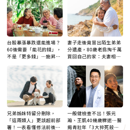
台股暴漲暴跌還能進場？
妻子走後竟冒出陌生弟弟
60後需要「能花的錢」，
分遺產，80歲老翁掏千萬
不是「更多錢」…施昇
買回自己的家：夫妻相守
輝：退休族最適合這種股
60年，卻輸給一個名字
票
兄弟姊妹特留分刪除，
一般健檢查不出！張元
「這兩類人」更該超前部
瀚、王凱40幾歲驟逝…醫
署！一表看懂修法前後差
揭青壯年「3大猝死殺