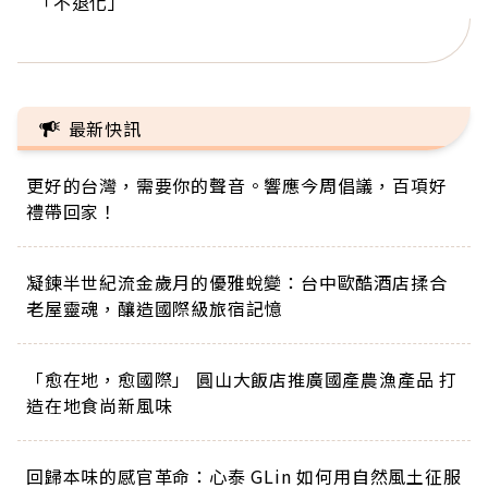
「不退化」
的家，我連作夢都講台語！」
丑」走進安養院，逗樂上萬爺奶：退休後才開始真
手，分享長壽的秘密原來是「這個」
巨蛋！連CNN都大讚！
正的人生
最新快訊
更好的台灣，需要你的聲音。響應今周倡議，百項好
禮帶回家！
凝鍊半世紀流金歲月的優雅蛻變：台中歐酷酒店揉合
老屋靈魂，釀造國際級旅宿記憶
「愈在地，愈國際」 圓山大飯店推廣國產農漁產品 打
下一則 ＋
造在地食尚新風味
股市大跌，反靠債券型ETF獲利
47％！兩個中年大叔的長線投資
法：別人恐懼，我貪婪
回歸本味的感官革命：心泰 GLin 如何用自然風土征服