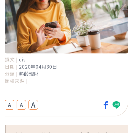
撰文 |
cis
日期 |
2020年04月30日
分類 |
熟齡理財
圖檔來源 |
A
A
A