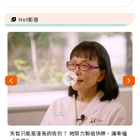
異：沒留遺囑手足反而分
手」：靠2檢查揪出9成地
更多
雷
Hot影音
失智只能是漫長的告別？ 她努力製造快樂，讓幸福
來自剛果的巧克力神父 為台灣奉獻36年 「台灣是我
63歲卸矽谷副總、搬回台灣找快樂！「蛋黃哥小
104歲打破金氏世界紀錄 成為全球最年長羽球選
事業巔峰他選擇追夢…黑手阿伯拉小提琴還登上小