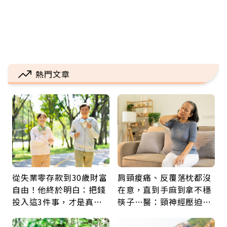
熱門文章
從失業零存款到30歲財富
肩頸痠痛、反覆落枕都沒
自由！他終於明白：把錢
在意，直到手麻到拿不穩
投入這3件事，才是真正
筷子…醫：頸神經壓迫上
留給未來的自己
身，打破固定姿勢才是關
鍵