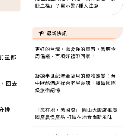
脈血栓」？醫示警7種人注意
最新快訊
更好的台灣，需要你的聲音。響應今
周倡議，百項好禮帶回家！
前量都
凝鍊半世紀流金歲月的優雅蛻變：台
斤，回去
中歐酷酒店揉合老屋靈魂，釀造國際
級旅宿記憶
分排
「愈在地，愈國際」 圓山大飯店推廣
國產農漁產品 打造在地食尚新風味