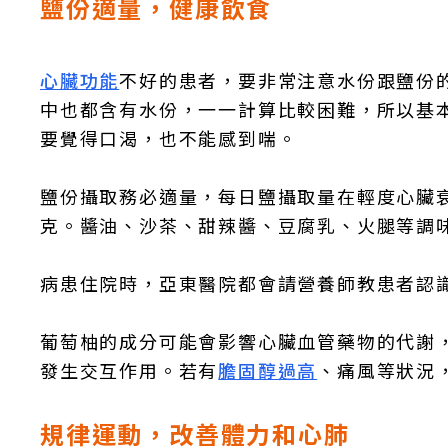
鹽份適量，健康飲食
心臟功能
不好的患者，要非常注意水份跟鹽份
中也都含有水份，一一計算比較困難，所以基
要覺得口渴，也不能感到喘。
鹽份攝取務必適量，每日鹽攝取量在輕度心臟
克。醬油、沙茶、甜辣醬、豆腐乳、火腿等調
病患住院時，亞東醫院都會請營養師教患者認
葡萄柚的成分可能會影響心臟血管藥物的代謝
發生交互作用。若有
膽固醇過高
、痛風等狀況
規律運動，改善體力和心肺