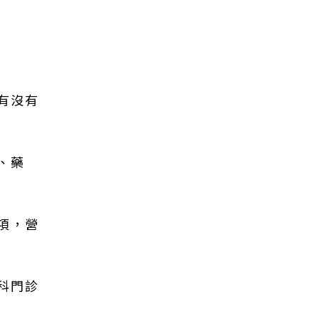
有沒有
、藥
項，營
科門診