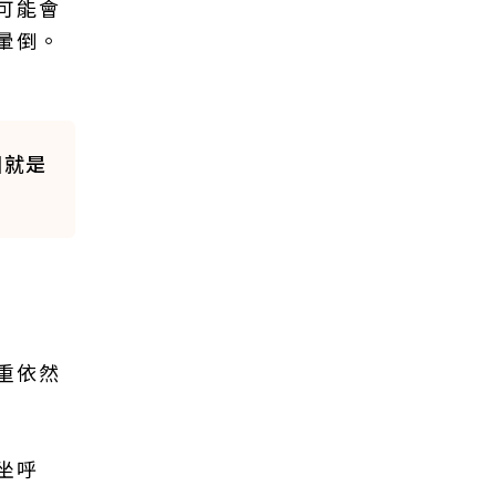
可能會
暈倒。
個就是
重依然
坐呼