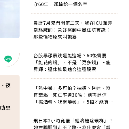
守60年，卻輸給一個名字
農曆7月鬼門開第二天，我在ICU兼差
當驅魔師！急診醫師中風住院實錄：
那些怪物原來叫譫妄
台股暴漲暴跌還能進場？60後需要
「能花的錢」，不是「更多錢」…施
昇輝：退休族最適合這種股票
、夜
「熱中暑」多可怕？抽搐、昏迷、器
官衰竭…死亡率達30％！別再迷信
「擦酒精、吃退燒藥」，5招才能真救
助患
命
飛日本2小時竟罹「經濟艙症候群」！
她左腿腫到走不了路…為什麼會「靜