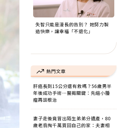
失智只能是漫長的告別？ 她努力製
來自剛果的巧克力神父 為台灣奉獻
63歲卸矽谷副總、搬回台灣找快
104歲打破金氏世界紀錄 成為全球
事業巔峰他選擇追夢…黑手阿伯拉
造快樂，讓幸福「不退化」
36年 「台灣是我的家，我連作夢都
樂！「蛋黃哥小丑」走進安養院，
最年長羽球選手，分享長壽的秘密
小提琴還登上小巨蛋！連CNN都大
講台語！」
逗樂上萬爺奶：退休後才開始真正
原來是「這個」
讚！
的人生
熱門文章
肝癌長到15公分還有救嗎？56歲男半
年後成功手術…醫揭關鍵：先縮小腫
瘤再談根治
妻子走後竟冒出陌生弟弟分遺產，80
歲老翁掏千萬買回自己的家：夫妻相