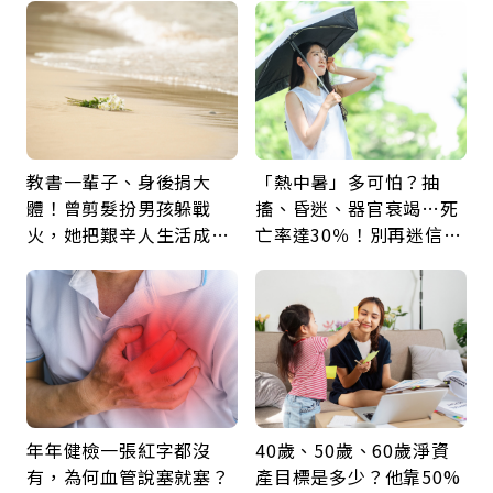
鍵
教書一輩子、身後捐大
「熱中暑」多可怕？抽
體！曾剪髮扮男孩躲戰
搐、昏迷、器官衰竭…死
火，她把艱辛人生活成風
亡率達30％！別再迷信
景：生命價值在於成為祝
「擦酒精、吃退燒藥」，
福
5招才能真救命
年年健檢一張紅字都沒
40歲、50歲、60歲淨資
有，為何血管說塞就塞？
產目標是多少？他靠50%