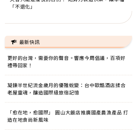
「不退化」
的家，我連作夢都講台語！」
丑」走進安養院，逗樂上萬爺奶：退休後才開始真
手，分享長壽的秘密原來是「這個」
巨蛋！連CNN都大讚！
正的人生
最新快訊
更好的台灣，需要你的聲音。響應今周倡議，百項好
禮帶回家！
凝鍊半世紀流金歲月的優雅蛻變：台中歐酷酒店揉合
老屋靈魂，釀造國際級旅宿記憶
「愈在地，愈國際」 圓山大飯店推廣國產農漁產品 打
造在地食尚新風味