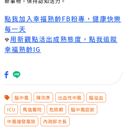
新事物，保持認知活力。
點我加入幸福熟齡FB粉專，健康快樂
每一天
用新觀點活出成熟態度，點我追蹤
🌹
幸福熟齡IG
腦中風
陳宗彥
出血性中風
腦溢血
ICU
馬偕醫院
危險期
腦中風症狀
中風復發風險
內政部次長