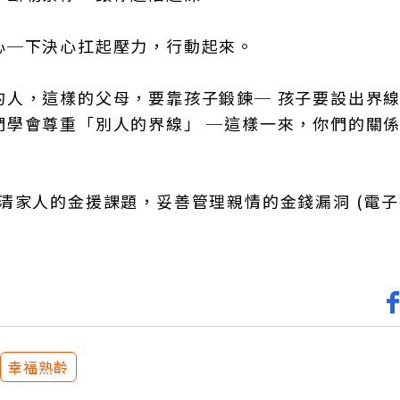
心─下決心扛起壓力，行動起來。
的人，這樣的父母，要靠孩子鍛鍊─ 孩子要設出界
們學會尊重「別人的界線」 ─這樣一來，你們的關
清家人的金援課題，妥善管理親情的金錢漏洞 (電子
幸福熟齡