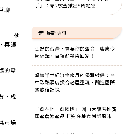
手」：靠2檢查揪出9成地雷
著聊
最新快訊
一─ 他
，再讀
更好的台灣，需要你的聲音。響應今
周倡議，百項好禮帶回家！
媽的零
凝鍊半世紀流金歲月的優雅蛻變：台
中歐酷酒店揉合老屋靈魂，釀造國際
級旅宿記憶
友，成
「愈在地，愈國際」 圓山大飯店推廣
國產農漁產品 打造在地食尚新風味
菜市場