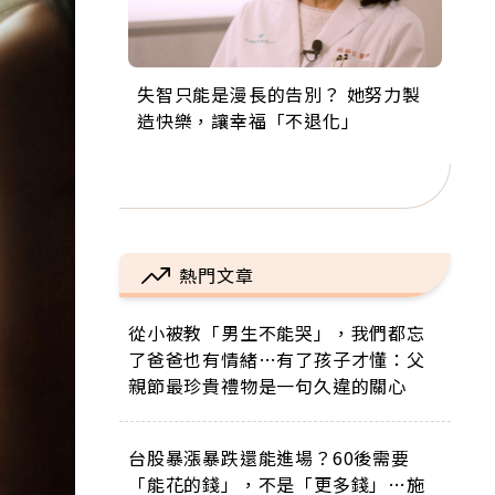
失智只能是漫長的告別？ 她努力製
來自剛果的巧克力神父 為台灣奉獻
63歲卸矽谷副總、搬回台灣找快
104歲打破金氏世界紀錄 成為全球
事業巔峰他選擇追夢…黑手阿伯拉
造快樂，讓幸福「不退化」
36年 「台灣是我的家，我連作夢都
樂！「蛋黃哥小丑」走進安養院，
最年長羽球選手，分享長壽的秘密
小提琴還登上小巨蛋！連CNN都大
講台語！」
逗樂上萬爺奶：退休後才開始真正
原來是「這個」
讚！
的人生
熱門文章
從小被教「男生不能哭」，我們都忘
了爸爸也有情緒…有了孩子才懂：父
親節最珍貴禮物是一句久違的關心
台股暴漲暴跌還能進場？60後需要
「能花的錢」，不是「更多錢」…施