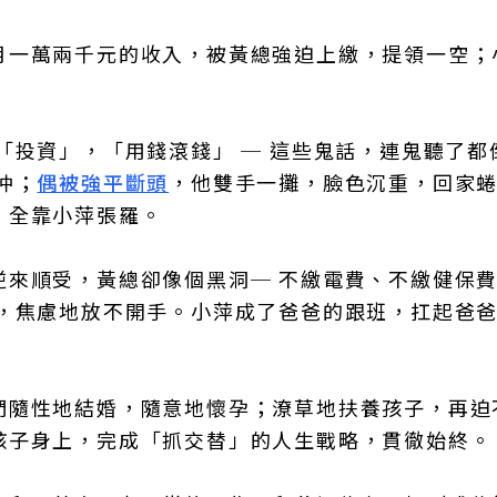
月一萬兩千元的收入，被黃總強迫上繳，提領一空；
「投資」，「用錢滾錢」 ─ 這些鬼話，連鬼聽了都
沖；
偶被強平斷頭
，他雙手一攤，臉色沉重，回家
，全靠小萍張羅。
逆來順受，黃總卻像個黑洞─ 不繳電費、不繳健保
」，焦慮地放不開手。小萍成了爸爸的跟班，扛起爸
們隨性地結婚，隨意地懷孕；潦草地扶養孩子，再迫
孩子身上，完成「抓交替」的人生戰略，貫徹始終。