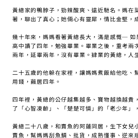
黃總家的鴨脖子，勁辣酸爽、遠近馳名。媽在
著，聊出了真心；她倆心有靈犀，情比金堅，
幾十年來，媽媽看著黃總長大，滿是感慨─ 如
高中讀了四年，勉強畢業。畢業之後，重考兩
兩年，延畢兩年，沒有畢業。肄業的黃總，人
二十五歲的他躲在家裡，讓媽媽煮飯給他吃、
用錢，繭居四年。
四年裡，黃總的公仔越集越多、寶物越換越貴
了「心智凍齡」、「楚楚可憐」的「老少年」，在餘
黃總二十八歲，和賣魚的阿蓮同居，生下女兒
賣魚，幫媽媽刮魚鱗、批貨，成熟懂事、逆來