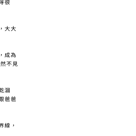
得很
，大大
，成為
全然不見
乾涸
跟爸爸
界線，