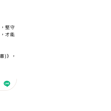
線，堅守
係，才能
書)》，