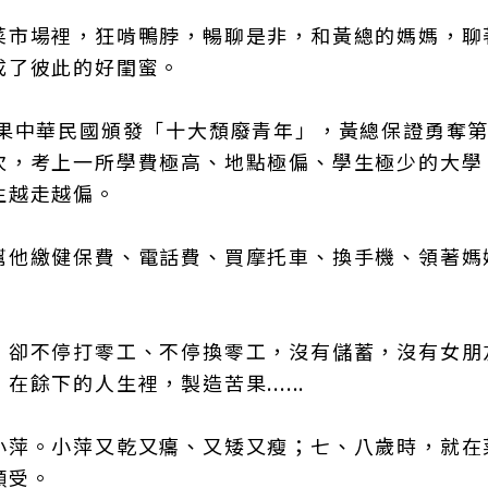
菜市場裡，狂啃鴨脖，暢聊是非，和黃總的媽媽，聊
成了彼此的好閨蜜。
果中華民國頒發「十大頹廢青年」，黃總保證勇奪第
次，考上一所學費極高、地點極偏、學生極少的大學
生越走越偏。
幫他繳健保費、電話費、買摩托車、換手機、領著媽
，卻不停打零工、不停換零工，沒有儲蓄，沒有女朋
下的人生裡，製造苦果......
小萍。小萍又乾又癟、又矮又瘦；七、八歲時，就在
順受。