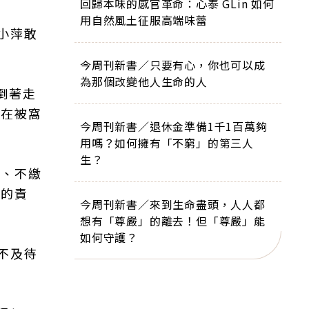
回歸本味的感官革命：心泰 GLin 如何
用自然風土征服高端味蕾
小萍敢
今周刊新書／只要有心，你也可以成
為那個改變他人生命的人
倒著走
蜷在被窩
今周刊新書／退休金準備1千1百萬夠
用嗎？如何擁有「不窮」的第三人
生？
費、不繳
爸的責
今周刊新書／來到生命盡頭，人人都
想有「尊嚴」的離去！但「尊嚴」能
如何守護？
不及待