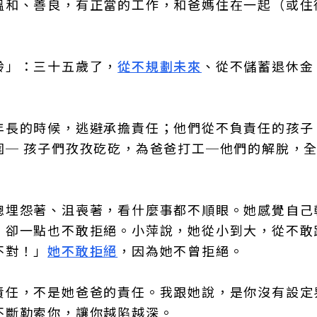
溫和、善良，有正當的工作，和爸媽住在一起（或住
齡」：三十五歲了，
從不規劃未來
、從不儲蓄退休金
年長的時候，逃避承擔責任；他們從不負責任的孩子
圍─ 孩子們孜孜矻矻，為爸爸打工─他們的解脫，
總埋怨著、沮喪著，看什麼事都不順眼。她感覺自己
，卻一點也不敢拒絕。小萍說，她從小到大，從不敢
不對！」
她不敢拒絕
，因為她不曾拒絕。
責任，不是她爸爸的責任。我跟她說，是你沒有設定
不斷勒索你，讓你越陷越深。