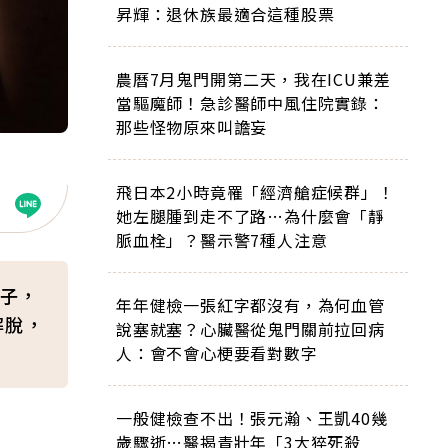
昇輝：退休族最適合這種股票
農曆7月鬼門開第二天，我在ICU兼差
當驅魔師！急診醫師中風住院實錄：
那些怪物原來叫譫妄
飛日本2小時竟罹「經濟艙症候群」！
她左腿腫到走不了路…為什麼會「靜
脈血栓」？醫示警7種人注意
子，
年年健檢一張紅字都沒有，為何血管
解脫，
說塞就塞？心臟醫從鬼門關前拉回病
人：會不會心梗要看對數字
一般健檢查不出！張元瀚、王凱40幾
歲驟逝…醫揭青壯年「3大猝死殺