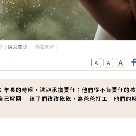
 |
情感關係
圖檔來源 |
A
A
A
；年長的時候，逃避承擔責任；他們從不負責任的孩
自己解圍─ 孩子們孜孜矻矻，為爸爸打工─他們的