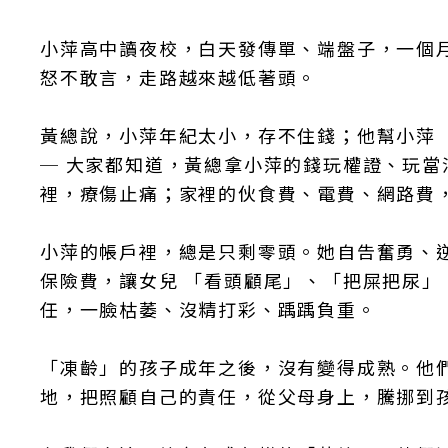
小萍高中讀夜校，白天發傳單、端盤子，一個
怒不敢言，走路越來越低著頭。
黃總說，小萍年紀太小，存不住錢；他幫小萍 
─ 大家都知道，黃總拿小萍的錢玩權證、玩當
裡，療傷止痛；家裡的伙食費、電費、網路費
小萍的帳戶裡，總是只剩零頭。她自告奮勇、
保險費，讓女兒 「看頭顧尾」、「把屎把尿
任，一臉枯萎、沒精打彩、踽踽負重。
「凍齡」的孩子成年之後，沒有變得成熟。他
地，把照顧自己的責任，從父母身上，騰挪到