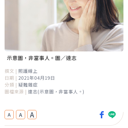
示意圖，非當事人。圖／達志
撰文 |
照護線上
日期 |
2021年04月19日
分類 |
疑難雜症
圖檔來源 |
達志(示意圖，非當事人。)
A
A
A