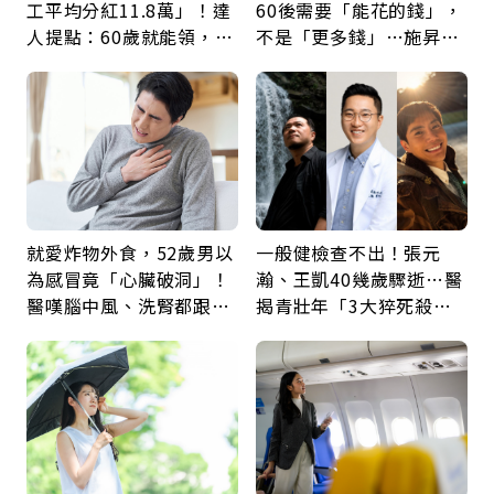
工平均分紅11.8萬」！達
60後需要「能花的錢」，
人提點：60歲就能領，重
不是「更多錢」…施昇
新就業還有隱藏版退休金
輝：退休族最適合這種股
票
就愛炸物外食，52歲男以
一般健檢查不出！張元
為感冒竟「心臟破洞」！
瀚、王凱40幾歲驟逝…醫
醫嘆腦中風、洗腎都跟它
揭青壯年「3大猝死殺
有關：4警訊是心臟在呼
手」：靠2檢查揪出9成地
救
雷