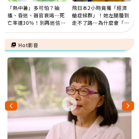
「熱中暑」多可怕？抽
飛日本2小時竟罹「經濟
搐、昏迷、器官衰竭…死
艙症候群」！她左腿腫到
亡率達30％！別再迷信
走不了路…為什麼會「靜
「擦酒精、吃退燒藥」，
脈血栓」？醫示警7種人
5招才能真救命
注意
Hot影音