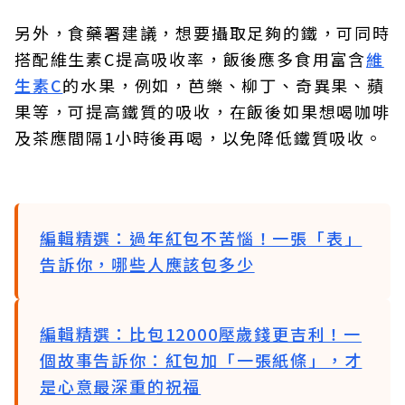
另外，食藥署建議，想要攝取足夠的鐵，可同時
搭配維生素C提高吸收率，飯後應多食用富含
維
生素C
的水果，例如，芭樂、柳丁、奇異果、蘋
果等，可提高鐵質的吸收，在飯後如果想喝咖啡
及茶應間隔1小時後再喝，以免降低鐵質吸收。
編輯精選：過年紅包不苦惱！一張「表」
告訴你，哪些人應該包多少
編輯精選：比包12000壓歲錢更吉利！一
個故事告訴你：紅包加「一張紙條」，才
是心意最深重的祝福