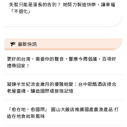
失智只能是漫長的告別？ 她努力製造快樂，讓幸福
來自剛果的巧克力神父 為台灣奉獻36年 「台灣是我
63歲卸矽谷副總、搬回台灣找快樂！「蛋黃哥小
104歲打破金氏世界紀錄 成為全球最年長羽球選
事業巔峰他選擇追夢…黑手阿伯拉小提琴還登上小
「不退化」
的家，我連作夢都講台語！」
丑」走進安養院，逗樂上萬爺奶：退休後才開始真
手，分享長壽的秘密原來是「這個」
巨蛋！連CNN都大讚！
正的人生
最新快訊
更好的台灣，需要你的聲音。響應今周倡議，百項好
禮帶回家！
凝鍊半世紀流金歲月的優雅蛻變：台中歐酷酒店揉合
老屋靈魂，釀造國際級旅宿記憶
「愈在地，愈國際」 圓山大飯店推廣國產農漁產品 打
造在地食尚新風味