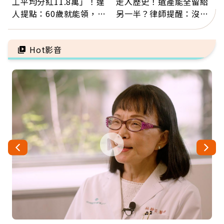
工平均分紅11.8萬」！達
走入歷史！遺產能全留給
人提點：60歲就能領，重
另一半？律師提醒：沒做
新就業還有隱藏版退休金
「1件事」照樣白忙
Hot影音