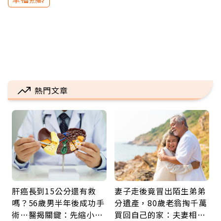
熱門文章
肝癌長到15公分還有救
妻子走後竟冒出陌生弟弟
嗎？56歲男半年後成功手
分遺產，80歲老翁掏千萬
術…醫揭關鍵：先縮小腫
買回自己的家：夫妻相守