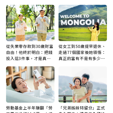
瘤再談根治
60年，卻輸給一個名字
從失業零存款到30歲財富
從女工到50歲提早退休、
自由！他終於明白：把錢
走過77個國家後她領悟：
投入這3件事，才是真正
真正的富有不是有多少
留給未來的自己
錢，而是擁有選擇人生的
自由
勞動基金上半年賺翻「勞
「兄弟姊妹特留分」正式