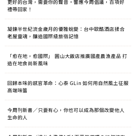
更好的台灣，需要你的聲音。響應今周倡議，百項好
禮帶回家！
凝鍊半世紀流金歲月的優雅蛻變：台中歐酷酒店揉合
老屋靈魂，釀造國際級旅宿記憶
「愈在地，愈國際」 圓山大飯店推廣國產農漁產品 打
造在地食尚新風味
回歸本味的感官革命：心泰 GLin 如何用自然風土征服
高端味蕾
今周刊新書／只要有心，你也可以成為那個改變他人
生命的人