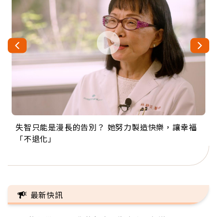
失智只能是漫長的告別？ 她努力製造快樂，讓幸福
來自剛果的巧克力神父 為台灣奉獻36年 「台灣是我
63歲卸矽谷副總、搬回台灣找快樂！「蛋黃哥小
104歲打破金氏世界紀錄 成為全球最年長羽球選
事業巔峰他選擇追夢…黑手阿伯拉小提琴還登上小
「不退化」
的家，我連作夢都講台語！」
丑」走進安養院，逗樂上萬爺奶：退休後才開始真
手，分享長壽的秘密原來是「這個」
巨蛋！連CNN都大讚！
正的人生
最新快訊