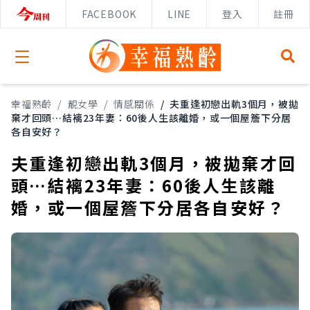
FACEBOOK
LINE
登入
註冊
Open menu
幸福熟齡
/
靚女學
/
情感關係
/
夫重逢初戀出軌3個月，被拋
棄才回頭…結褵23年妻：60後人生該離婚，或一個屋簷下分居
各自安好？
夫重逢初戀出軌3個月，被拋棄才回
頭…結褵23年妻：60後人生該離
婚，或一個屋簷下分居各自安好？