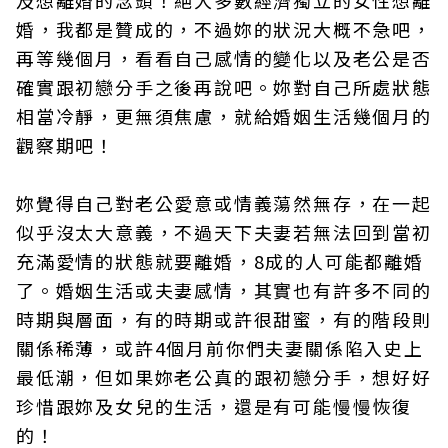
及想離婚的念頭！絕大多數經濟獨立的女性想離
婚，我都是贊成的，不過妳的狀況大概不急吧，
再等幾個月，看看自己感情的變化以及老公是否
確實跟初戀分手之後再說吧。妳對自己所處狀態
相當冷靜，更無須焦慮，就給婚姻生活幾個月的
觀察期吧！
妳覺得自己對老公愛意或情義蕩然無存，在一起
似乎沒太大意義，不過天下夫妻若無法回到當初
充滿愛情的狀態就要離婚，8成的人可能都離婚
了。婚姻生活或夫妻感情，其實也有許多不同的
時期與層面，有的時期或許很甜蜜，有的階段則
關係稀薄，或許4個月前你們夫妻關係陷入史上
最低潮，但如果妳老公真的跟初戀分手，想好好
珍惜跟妳及女兒的生活，還是有可能慢慢恢復
的！