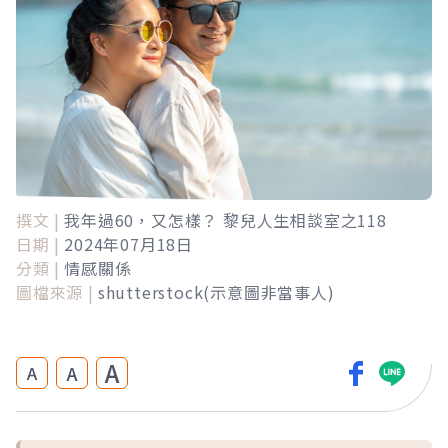
撰文 |
我年過60，又怎樣？ 黎兒人生相談室之118
日期 |
2024年07月18日
分類 |
情感關係
圖檔來源 |
shutterstock(示意圖非當事人)
A
A
A