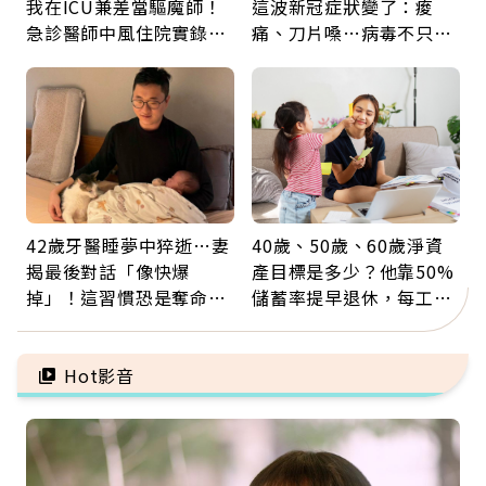
我在ICU兼差當驅魔師！
這波新冠症狀變了：痠
急診醫師中風住院實錄：
痛、刀片嗓…病毒不只攻
那些怪物原來叫譫妄
肺，三高族恐引發全身血
管發炎
42歲牙醫睡夢中猝逝…妻
40歲、50歲、60歲淨資
揭最後對話「像快爆
產目標是多少？他靠50%
掉」！這習慣恐是奪命原
儲蓄率提早退休，每工作
因：沒有一份工作值得用
1年買下1年自由
命交換
Hot影音