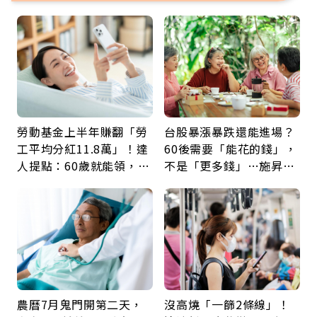
勞動基金上半年賺翻「勞
台股暴漲暴跌還能進場？
工平均分紅11.8萬」！達
60後需要「能花的錢」，
人提點：60歲就能領，重
不是「更多錢」…施昇
新就業還有隱藏版退休金
輝：退休族最適合這種股
票
農曆7月鬼門開第二天，
沒高燒「一篩2條線」！