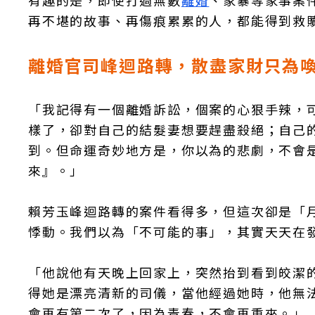
有趣的是，即使打過無數
離婚
、家暴等家事案
再不堪的故事、再傷痕累累的人，都能得到救
離婚官司峰迴路轉，散盡家財只為
「我記得有一個離婚訴訟，個案的心狠手辣，
樣了，卻對自己的結髮妻想要趕盡殺絕；自己
到。但命運奇妙地方是，你以為的悲劇，不會
來』。」
賴芳玉峰迴路轉的案件看得多，但這次卻是「
悸動。我們以為「不可能的事」，其實天天在
「他說他有天晚上回家上，突然抬到看到皎潔
得她是漂亮清新的司儀，當他經過她時，他無
會再有第二次了，因為青春，不會再重來。」