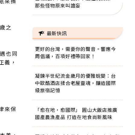
紙來擦
那些怪物原來叫譫妄
歲之
最新快訊
更好的台灣，需要你的聲音。響應今
際遇也同
周倡議，百項好禮帶回家！
正義，
凝鍊半世紀流金歲月的優雅蛻變：台
中歐酷酒店揉合老屋靈魂，釀造國際
級旅宿記憶
律來保
「愈在地，愈國際」 圓山大飯店推廣
國產農漁產品 打造在地食尚新風味