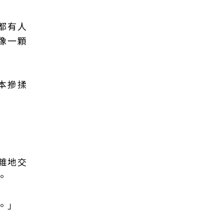
都有人
像一顆
本摻揉
雜地交
。
。」