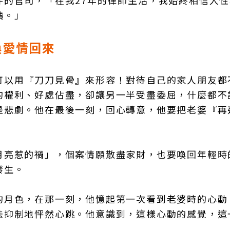
件的官司，「在我27年的律師生活，我始終相信人
贖。」
喚愛情回來
可以用『刀刀見骨』來形容！對待自己的家人朋友都
的權利、好處佔盡，卻讓另一半受盡委屈，什麼都不
是悲劇。他在最後一刻，回心轉意，他要把老婆『再
月亮惹的禍」，個案情願散盡家財，也要喚回年輕時
發生。
的月色，在那一刻，他憶起第一次看到老婆時的心動
法抑制地怦然心跳。他意識到，這樣心動的感覺，這