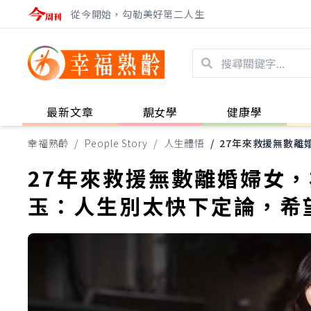
從今開始，勾勒美好第二人生
最新文章
靚女學
健康學
幸福熟齡
/
People Story
/
人生體悟
/
27年來救援無數離
27年來救援無數離婚婦女
玉：人生別太快下定論，希