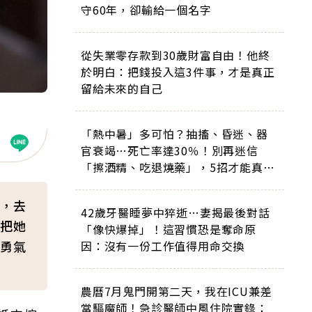
守60年，卻輸給一個名字
從失業零存款到30歲財富自由！他終
於明白：把錢投入這3件事，才是真正
留給未來的自己
「熱中暑」多可怕？抽搐、昏迷、器
官衰竭…死亡率達30％！別再迷信
「擦酒精、吃退燒藥」，5招才能真救
命
，去
42歲牙醫睡夢中猝逝…妻揭最後對話
把她
「像快爆掉」！這習慣恐是奪命原
勇氣
因：沒有一份工作值得用命交換
農曆7月鬼門開第二天，我在ICU兼差
當驅魔師！急診醫師中風住院實錄：