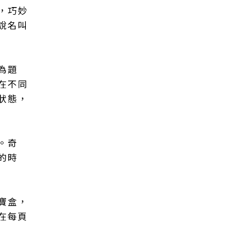
，巧妙
說名叫
為題
在不同
狀態，
。奇
的時
寶盒，
在每頁