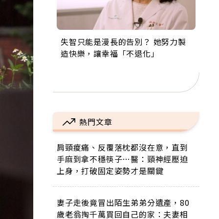
失智只能是漫長的告別？ 她努力製
來自剛果的巧克力神父 為台灣奉獻
63歲卸矽谷副總、搬回台灣找快
104歲打破金氏世界紀錄 成為全球
事業巔峰他選擇追夢…黑手阿伯拉
造快樂，讓幸福「不退化」
36年 「台灣是我的家，我連作夢都
樂！「蛋黃哥小丑」走進安養院，
最年長羽球選手，分享長壽的秘密
小提琴還登上小巨蛋！連CNN都大
講台語！」
逗樂上萬爺奶：退休後才開始真正
原來是「這個」
讚！
的人生
熱門文章
肩頸痠痛、反覆落枕都沒在意，直到
手麻到拿不穩筷子…醫：頸神經壓迫
上身，打破固定姿勢才是關鍵
妻子走後竟冒出陌生弟弟分遺產，80
歲老翁掏千萬買回自己的家：夫妻相