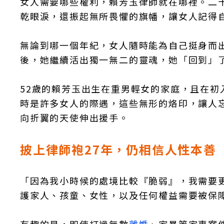
​女人需要哪些權利，賴芳玉律師就在哪裡。二
乾眼淚，還振起無所畏懼的旗幡，讓女人記得
無論到哪一個年紀，女人隨時能為自己挺身而
後，她繼續活出獨一無二的靈魂，她「回到」
52歲的賴芳玉出生在重男輕女的家庭，且在
時是許多女人的際遇，這些無形的烙印，讓人
向折翼的天使伸出援手。
披上律師袍27年，仍相信人性本善
「因為我小時候的處境比較『脆弱』，我需要
護家人、孩童、女性，以及任何權益需要被保