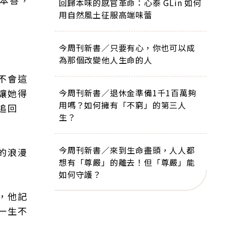
性本善，
回歸本味的感官革命：心泰 GLin 如何
用自然風土征服高端味蕾
今周刊新書／只要有心，你也可以成
為那個改變他人生命的人
不會這
讓她得
今周刊新書／退休金準備1千1百萬夠
用嗎？如何擁有「不窮」的第三人
追回
生？
今周刊新書／來到生命盡頭，人人都
的浪漫
想有「尊嚴」的離去！但「尊嚴」能
如何守護？
，他記
一生不