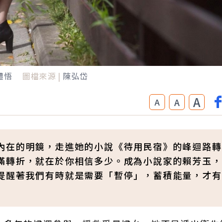
體悟
圖檔來源 |
陳弘岱
A
A
A
內在的明鏡，走進她的小說《待用民宿》的峰迴路轉
滿轉折，就在於你相信多少。成為小說家的賴芳玉，
提醒著我們有時就是需要「暫停」，蓄積能量，才有