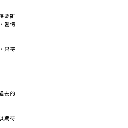
持要離
，愛情
，只待
過去的
以期待